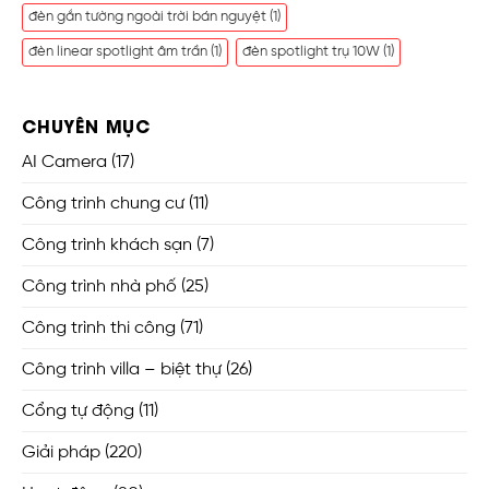
đèn gắn tường ngoài trời bán nguyệt
(1)
đèn linear spotlight âm trần
(1)
đèn spotlight trụ 10W
(1)
CHUYÊN MỤC
AI Camera
(17)
Công trình chung cư
(11)
Công trình khách sạn
(7)
Công trình nhà phố
(25)
Công trình thi công
(71)
Công trình villa – biệt thự
(26)
Cổng tự động
(11)
Giải pháp
(220)