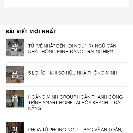
BÀI VIẾT MỚI NHẤT
20
TỪ “VỀ NHÀ” ĐẾN “ĐI NGỦ”: 9+ NGỮ CẢNH
Th5
NHÀ THÔNG MINH ĐÁNG TRẢI NGHIỆM
23
5 LỢI ÍCH KHI SỞ HỮU NHÀ THÔNG MINH
Th12
22
HOÀNG MINH GROUP HOÀN THÀNH CÔNG
Th11
TRÌNH SMART HOME TẠI HÒA KHÁNH – ĐÀ
NẴNG
31
KHÓA TỪ PHÒNG NGỦ – BẢO VỆ AN TOÀN,