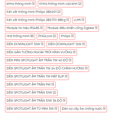
khóa thông minh
(1)
Khóa thông minh cửa kính
(2)
Két sắt thông minh Philips SBX601
(2)
Két sắt thông minh Philips SBX701-88Kg
(1)
LUMI
(1)
Module tín hiệu RS485
(1)
Module điều khiển cổng Zigbee
(1)
nhà thông minh
(8)
PHGLock
(2)
Philips
(1)
ĐÈN DOWNLIGHT 10W
(1)
ĐÈN DOWNLIGHT 12W
(1)
ĐÈN GẮN TƯỜNG NGOÀI TRỜI HÌNH VUÔNG
(1)
ĐÈN MINI SPOTLIGHT ÂM TRẦN 7W 40 ĐỘ
(1)
ĐÈN SPOTLIGHT ÂM TRẦN 7W 24 ĐỘ CHỈNH HƯỚNG
(1)
ĐÈN SPOTLIGHT ÂM TRẦN 7W MẶT ELIP
(1)
ĐÈN SPOTLIGHT ÂM TRẦN 9W
(1)
ĐÈN SPOTLIGHT ÂM TRẦN 10W
(2)
ĐÈN SPOTLIGHT ÂM TRẦN 10W 36 ĐỘ
(1)
ĐÈN SPOTLIGHT ÂM TỦ MINI 3W
(1)
Đèn rọi cây 5w chống nước
(1)