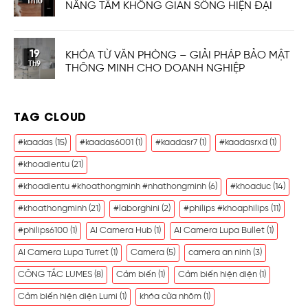
Th10
NÂNG TẦM KHÔNG GIAN SỐNG HIỆN ĐẠI
19
KHÓA TỪ VĂN PHÒNG – GIẢI PHÁP BẢO MẬT
Th9
THÔNG MINH CHO DOANH NGHIỆP
TAG CLOUD
#kaadas
(15)
#kaadas6001
(1)
#kaadasr7
(1)
#kaadasrxd
(1)
#khoadientu
(21)
#khoadientu #khoathongminh #nhathongminh
(6)
#khoaduc
(14)
#khoathongminh
(21)
#laborghini
(2)
#philips #khoaphilips
(11)
#philips6100
(1)
AI Camera Hub
(1)
AI Camera Lupa Bullet
(1)
AI Camera Lupa Turret
(1)
Camera
(5)
camera an ninh
(3)
CÔNG TẮC LUMES
(8)
Cảm biến
(1)
Cảm biến hiện diện
(1)
Cảm biến hiện diện Lumi
(1)
khóa cửa nhôm
(1)