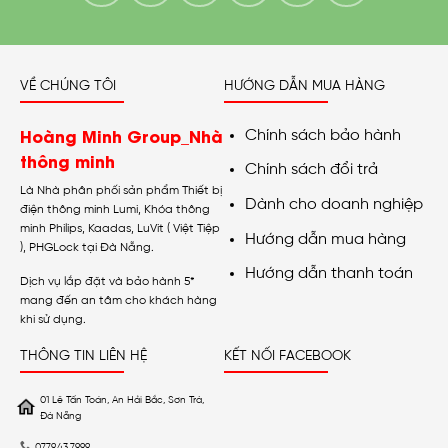
VỀ CHÚNG TÔI
HƯỚNG DẪN MUA HÀNG
Hoàng Minh Group_Nhà
Chính sách bảo hành
thông minh
Chính sách đổi trả
Là Nhà phân phối sản phẩm Thiết bị
Dành cho doanh nghiệp
điện thông minh Lumi, Khóa thông
minh Philips, Kaadas, LuVit ( Việt Tiệp
Hướng dẫn mua hàng
), PHGLock tại Đà Nẵng.
Hướng dẫn thanh toán
Dịch vụ lắp đặt và bảo hành 5*
mang đến an tâm cho khách hàng
khi sử dụng.
THÔNG TIN LIÊN HỆ
KẾT NỐI FACEBOOK
01 Lê Tấn Toán, An Hải Bắc, Sơn Trà,
Đà Nẵng
0779.43.7999