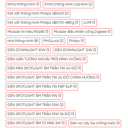
khóa thông minh
(1)
Khóa thông minh cửa kính
(2)
Két sắt thông minh Philips SBX601
(2)
Két sắt thông minh Philips SBX701-88Kg
(1)
LUMI
(1)
Module tín hiệu RS485
(1)
Module điều khiển cổng Zigbee
(1)
nhà thông minh
(8)
PHGLock
(2)
Philips
(1)
ĐÈN DOWNLIGHT 10W
(1)
ĐÈN DOWNLIGHT 12W
(1)
ĐÈN GẮN TƯỜNG NGOÀI TRỜI HÌNH VUÔNG
(1)
ĐÈN MINI SPOTLIGHT ÂM TRẦN 7W 40 ĐỘ
(1)
ĐÈN SPOTLIGHT ÂM TRẦN 7W 24 ĐỘ CHỈNH HƯỚNG
(1)
ĐÈN SPOTLIGHT ÂM TRẦN 7W MẶT ELIP
(1)
ĐÈN SPOTLIGHT ÂM TRẦN 9W
(1)
ĐÈN SPOTLIGHT ÂM TRẦN 10W
(2)
ĐÈN SPOTLIGHT ÂM TRẦN 10W 36 ĐỘ
(1)
ĐÈN SPOTLIGHT ÂM TỦ MINI 3W
(1)
Đèn rọi cây 5w chống nước
(1)