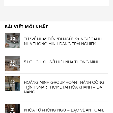
BÀI VIẾT MỚI NHẤT
20
TỪ “VỀ NHÀ” ĐẾN “ĐI NGỦ”: 9+ NGỮ CẢNH
Th5
NHÀ THÔNG MINH ĐÁNG TRẢI NGHIỆM
23
5 LỢI ÍCH KHI SỞ HỮU NHÀ THÔNG MINH
Th12
22
HOÀNG MINH GROUP HOÀN THÀNH CÔNG
Th11
TRÌNH SMART HOME TẠI HÒA KHÁNH – ĐÀ
NẴNG
31
KHÓA TỪ PHÒNG NGỦ – BẢO VỆ AN TOÀN,