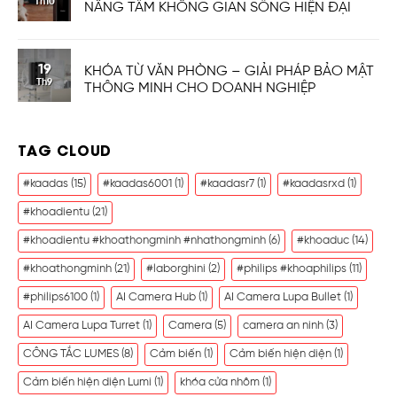
Th10
NÂNG TẦM KHÔNG GIAN SỐNG HIỆN ĐẠI
19
KHÓA TỪ VĂN PHÒNG – GIẢI PHÁP BẢO MẬT
Th9
THÔNG MINH CHO DOANH NGHIỆP
TAG CLOUD
#kaadas
(15)
#kaadas6001
(1)
#kaadasr7
(1)
#kaadasrxd
(1)
#khoadientu
(21)
#khoadientu #khoathongminh #nhathongminh
(6)
#khoaduc
(14)
#khoathongminh
(21)
#laborghini
(2)
#philips #khoaphilips
(11)
#philips6100
(1)
AI Camera Hub
(1)
AI Camera Lupa Bullet
(1)
AI Camera Lupa Turret
(1)
Camera
(5)
camera an ninh
(3)
CÔNG TẮC LUMES
(8)
Cảm biến
(1)
Cảm biến hiện diện
(1)
Cảm biến hiện diện Lumi
(1)
khóa cửa nhôm
(1)