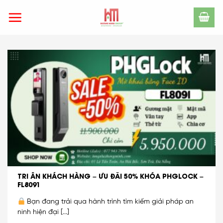
Skip
to
content
TRI ÂN KHÁCH HÀNG – ƯU ĐÃI 50% KHÓA PHGLOCK –
FL8091
Bạn đang trải qua hành trình tìm kiếm giải pháp an
ninh hiện đại [...]