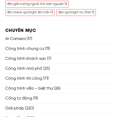
đèn gắn tường ngoài trời bán nguyệt
(1)
đèn linear spotlight âm trần
(1)
đèn spotlight trụ 10W
(1)
CHUYÊN MỤC
AI Camera
(17)
Công trình chung cư
(11)
Công trình khách sạn
(7)
Công trình nhà phố
(25)
Công trình thi công
(71)
Công trình villa – biệt thự
(26)
Cổng tự động
(11)
Giải pháp
(220)