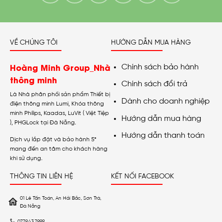
VỀ CHÚNG TÔI
HƯỚNG DẪN MUA HÀNG
Hoàng Minh Group_Nhà
Chính sách bảo hành
thông minh
Chính sách đổi trả
Là Nhà phân phối sản phẩm Thiết bị
Dành cho doanh nghiệp
điện thông minh Lumi, Khóa thông
minh Philips, Kaadas, LuVit ( Việt Tiệp
Hướng dẫn mua hàng
), PHGLock tại Đà Nẵng.
Hướng dẫn thanh toán
Dịch vụ lắp đặt và bảo hành 5*
mang đến an tâm cho khách hàng
khi sử dụng.
THÔNG TIN LIÊN HỆ
KẾT NỐI FACEBOOK
01 Lê Tấn Toán, An Hải Bắc, Sơn Trà,
Đà Nẵng
0779.43.7999