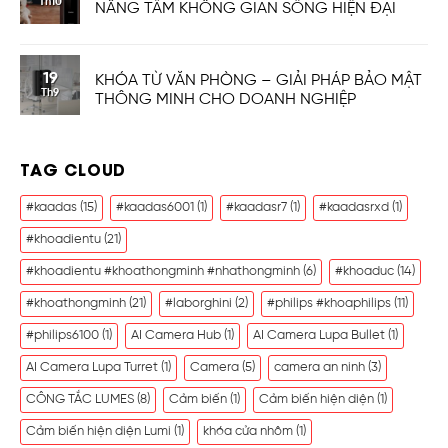
Th10
NÂNG TẦM KHÔNG GIAN SỐNG HIỆN ĐẠI
19
KHÓA TỪ VĂN PHÒNG – GIẢI PHÁP BẢO MẬT
Th9
THÔNG MINH CHO DOANH NGHIỆP
TAG CLOUD
#kaadas
(15)
#kaadas6001
(1)
#kaadasr7
(1)
#kaadasrxd
(1)
#khoadientu
(21)
#khoadientu #khoathongminh #nhathongminh
(6)
#khoaduc
(14)
#khoathongminh
(21)
#laborghini
(2)
#philips #khoaphilips
(11)
#philips6100
(1)
AI Camera Hub
(1)
AI Camera Lupa Bullet
(1)
AI Camera Lupa Turret
(1)
Camera
(5)
camera an ninh
(3)
CÔNG TẮC LUMES
(8)
Cảm biến
(1)
Cảm biến hiện diện
(1)
Cảm biến hiện diện Lumi
(1)
khóa cửa nhôm
(1)