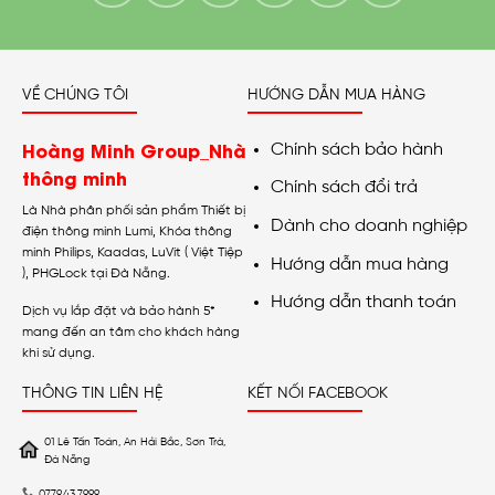
VỀ CHÚNG TÔI
HƯỚNG DẪN MUA HÀNG
Hoàng Minh Group_Nhà
Chính sách bảo hành
thông minh
Chính sách đổi trả
Là Nhà phân phối sản phẩm Thiết bị
Dành cho doanh nghiệp
điện thông minh Lumi, Khóa thông
minh Philips, Kaadas, LuVit ( Việt Tiệp
Hướng dẫn mua hàng
), PHGLock tại Đà Nẵng.
Hướng dẫn thanh toán
Dịch vụ lắp đặt và bảo hành 5*
mang đến an tâm cho khách hàng
khi sử dụng.
THÔNG TIN LIÊN HỆ
KẾT NỐI FACEBOOK
01 Lê Tấn Toán, An Hải Bắc, Sơn Trà,
Đà Nẵng
0779.43.7999