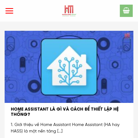
Skip
to
content
HOME ASSISTANT LÀ GÌ VÀ CÁCH ĐỂ THIẾT LẬP HỆ
THỐNG?
1. Giới thiệu về Home Assistant Home Assistant (HA hay
HASS) là một nền tảng [...]