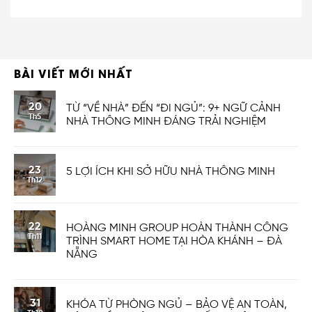
BÀI VIẾT MỚI NHẤT
20
TỪ “VỀ NHÀ” ĐẾN “ĐI NGỦ”: 9+ NGỮ CẢNH
Th5
NHÀ THÔNG MINH ĐÁNG TRẢI NGHIỆM
23
5 LỢI ÍCH KHI SỞ HỮU NHÀ THÔNG MINH
Th12
22
HOÀNG MINH GROUP HOÀN THÀNH CÔNG
Th11
TRÌNH SMART HOME TẠI HÒA KHÁNH – ĐÀ
NẴNG
31
KHÓA TỪ PHÒNG NGỦ – BẢO VỆ AN TOÀN,