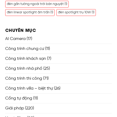
đèn gắn tường ngoài trời bán nguyệt
(1)
đèn linear spotlight âm trần
(1)
đèn spotlight trụ 10W
(1)
CHUYÊN MỤC
AI Camera
(17)
Công trình chung cư
(11)
Công trình khách sạn
(7)
Công trình nhà phố
(25)
Công trình thi công
(71)
Công trình villa – biệt thự
(26)
Cổng tự động
(11)
Giải pháp
(220)