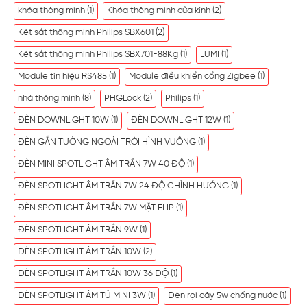
khóa thông minh
(1)
Khóa thông minh cửa kính
(2)
Két sắt thông minh Philips SBX601
(2)
Két sắt thông minh Philips SBX701-88Kg
(1)
LUMI
(1)
Module tín hiệu RS485
(1)
Module điều khiển cổng Zigbee
(1)
nhà thông minh
(8)
PHGLock
(2)
Philips
(1)
ĐÈN DOWNLIGHT 10W
(1)
ĐÈN DOWNLIGHT 12W
(1)
ĐÈN GẮN TƯỜNG NGOÀI TRỜI HÌNH VUÔNG
(1)
ĐÈN MINI SPOTLIGHT ÂM TRẦN 7W 40 ĐỘ
(1)
ĐÈN SPOTLIGHT ÂM TRẦN 7W 24 ĐỘ CHỈNH HƯỚNG
(1)
ĐÈN SPOTLIGHT ÂM TRẦN 7W MẶT ELIP
(1)
ĐÈN SPOTLIGHT ÂM TRẦN 9W
(1)
ĐÈN SPOTLIGHT ÂM TRẦN 10W
(2)
ĐÈN SPOTLIGHT ÂM TRẦN 10W 36 ĐỘ
(1)
ĐÈN SPOTLIGHT ÂM TỦ MINI 3W
(1)
Đèn rọi cây 5w chống nước
(1)