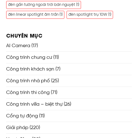
đèn gắn tường ngoài trời bán nguyệt
(1)
đèn linear spotlight âm trần
(1)
đèn spotlight trụ 10W
(1)
CHUYÊN MỤC
AI Camera
(17)
Công trình chung cư
(11)
Công trình khách sạn
(7)
Công trình nhà phố
(25)
Công trình thi công
(71)
Công trình villa – biệt thự
(26)
Cổng tự động
(11)
Giải pháp
(220)