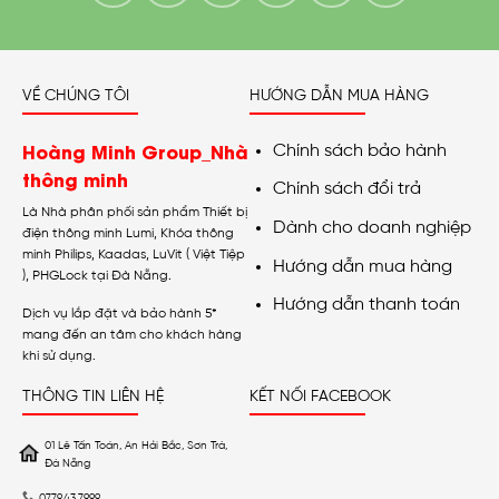
VỀ CHÚNG TÔI
HƯỚNG DẪN MUA HÀNG
Hoàng Minh Group_Nhà
Chính sách bảo hành
thông minh
Chính sách đổi trả
Là Nhà phân phối sản phẩm Thiết bị
Dành cho doanh nghiệp
điện thông minh Lumi, Khóa thông
minh Philips, Kaadas, LuVit ( Việt Tiệp
Hướng dẫn mua hàng
), PHGLock tại Đà Nẵng.
Hướng dẫn thanh toán
Dịch vụ lắp đặt và bảo hành 5*
mang đến an tâm cho khách hàng
khi sử dụng.
THÔNG TIN LIÊN HỆ
KẾT NỐI FACEBOOK
01 Lê Tấn Toán, An Hải Bắc, Sơn Trà,
Đà Nẵng
0779.43.7999