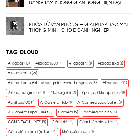
Th10
NÂNG TẦM KHÔNG GIAN SỐNG HIỆN ĐẠI
19
KHÓA TỪ VĂN PHÒNG – GIẢI PHÁP BẢO MẬT
Th9
THÔNG MINH CHO DOANH NGHIỆP
TAG CLOUD
#kaadas
(15)
#kaadas6001
(1)
#kaadasr7
(1)
#kaadasrxd
(1)
#khoadientu
(21)
#khoadientu #khoathongminh #nhathongminh
(6)
#khoaduc
(14)
#khoathongminh
(21)
#laborghini
(2)
#philips #khoaphilips
(11)
#philips6100
(1)
AI Camera Hub
(1)
AI Camera Lupa Bullet
(1)
AI Camera Lupa Turret
(1)
Camera
(5)
camera an ninh
(3)
CÔNG TẮC LUMES
(8)
Cảm biến
(1)
Cảm biến hiện diện
(1)
Cảm biến hiện diện Lumi
(1)
khóa cửa nhôm
(1)