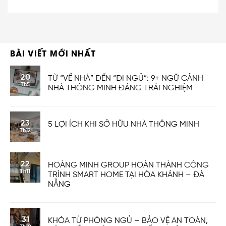
BÀI VIẾT MỚI NHẤT
20
TỪ “VỀ NHÀ” ĐẾN “ĐI NGỦ”: 9+ NGỮ CẢNH
Th5
NHÀ THÔNG MINH ĐÁNG TRẢI NGHIỆM
23
5 LỢI ÍCH KHI SỞ HỮU NHÀ THÔNG MINH
Th12
22
HOÀNG MINH GROUP HOÀN THÀNH CÔNG
Th11
TRÌNH SMART HOME TẠI HÒA KHÁNH – ĐÀ
NẴNG
31
KHÓA TỪ PHÒNG NGỦ – BẢO VỆ AN TOÀN,