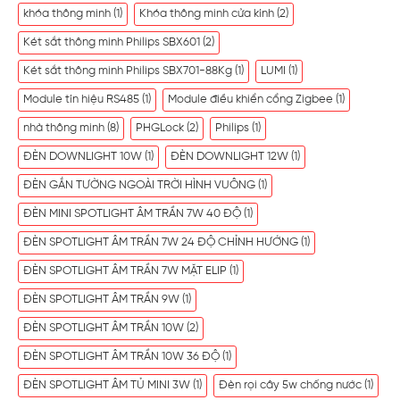
khóa thông minh
(1)
Khóa thông minh cửa kính
(2)
Két sắt thông minh Philips SBX601
(2)
Két sắt thông minh Philips SBX701-88Kg
(1)
LUMI
(1)
Module tín hiệu RS485
(1)
Module điều khiển cổng Zigbee
(1)
nhà thông minh
(8)
PHGLock
(2)
Philips
(1)
ĐÈN DOWNLIGHT 10W
(1)
ĐÈN DOWNLIGHT 12W
(1)
ĐÈN GẮN TƯỜNG NGOÀI TRỜI HÌNH VUÔNG
(1)
ĐÈN MINI SPOTLIGHT ÂM TRẦN 7W 40 ĐỘ
(1)
ĐÈN SPOTLIGHT ÂM TRẦN 7W 24 ĐỘ CHỈNH HƯỚNG
(1)
ĐÈN SPOTLIGHT ÂM TRẦN 7W MẶT ELIP
(1)
ĐÈN SPOTLIGHT ÂM TRẦN 9W
(1)
ĐÈN SPOTLIGHT ÂM TRẦN 10W
(2)
ĐÈN SPOTLIGHT ÂM TRẦN 10W 36 ĐỘ
(1)
ĐÈN SPOTLIGHT ÂM TỦ MINI 3W
(1)
Đèn rọi cây 5w chống nước
(1)