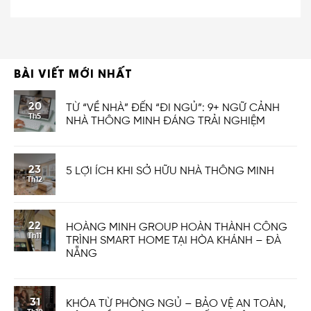
BÀI VIẾT MỚI NHẤT
20
TỪ “VỀ NHÀ” ĐẾN “ĐI NGỦ”: 9+ NGỮ CẢNH
Th5
NHÀ THÔNG MINH ĐÁNG TRẢI NGHIỆM
23
5 LỢI ÍCH KHI SỞ HỮU NHÀ THÔNG MINH
Th12
22
HOÀNG MINH GROUP HOÀN THÀNH CÔNG
Th11
TRÌNH SMART HOME TẠI HÒA KHÁNH – ĐÀ
NẴNG
31
KHÓA TỪ PHÒNG NGỦ – BẢO VỆ AN TOÀN,