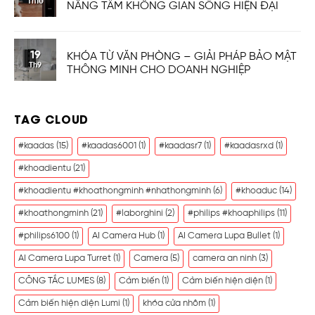
Th10
NÂNG TẦM KHÔNG GIAN SỐNG HIỆN ĐẠI
19
KHÓA TỪ VĂN PHÒNG – GIẢI PHÁP BẢO MẬT
Th9
THÔNG MINH CHO DOANH NGHIỆP
TAG CLOUD
#kaadas
(15)
#kaadas6001
(1)
#kaadasr7
(1)
#kaadasrxd
(1)
#khoadientu
(21)
#khoadientu #khoathongminh #nhathongminh
(6)
#khoaduc
(14)
#khoathongminh
(21)
#laborghini
(2)
#philips #khoaphilips
(11)
#philips6100
(1)
AI Camera Hub
(1)
AI Camera Lupa Bullet
(1)
AI Camera Lupa Turret
(1)
Camera
(5)
camera an ninh
(3)
CÔNG TẮC LUMES
(8)
Cảm biến
(1)
Cảm biến hiện diện
(1)
Cảm biến hiện diện Lumi
(1)
khóa cửa nhôm
(1)