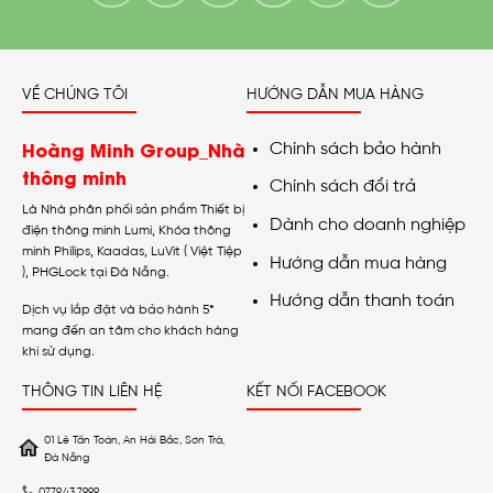
VỀ CHÚNG TÔI
HƯỚNG DẪN MUA HÀNG
Hoàng Minh Group_Nhà
Chính sách bảo hành
thông minh
Chính sách đổi trả
Là Nhà phân phối sản phẩm Thiết bị
Dành cho doanh nghiệp
điện thông minh Lumi, Khóa thông
minh Philips, Kaadas, LuVit ( Việt Tiệp
Hướng dẫn mua hàng
), PHGLock tại Đà Nẵng.
Hướng dẫn thanh toán
Dịch vụ lắp đặt và bảo hành 5*
mang đến an tâm cho khách hàng
khi sử dụng.
THÔNG TIN LIÊN HỆ
KẾT NỐI FACEBOOK
01 Lê Tấn Toán, An Hải Bắc, Sơn Trà,
Đà Nẵng
0779.43.7999