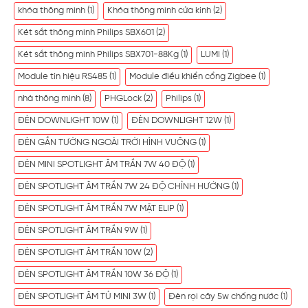
khóa thông minh
(1)
Khóa thông minh cửa kính
(2)
Két sắt thông minh Philips SBX601
(2)
Két sắt thông minh Philips SBX701-88Kg
(1)
LUMI
(1)
Module tín hiệu RS485
(1)
Module điều khiển cổng Zigbee
(1)
nhà thông minh
(8)
PHGLock
(2)
Philips
(1)
ĐÈN DOWNLIGHT 10W
(1)
ĐÈN DOWNLIGHT 12W
(1)
ĐÈN GẮN TƯỜNG NGOÀI TRỜI HÌNH VUÔNG
(1)
ĐÈN MINI SPOTLIGHT ÂM TRẦN 7W 40 ĐỘ
(1)
ĐÈN SPOTLIGHT ÂM TRẦN 7W 24 ĐỘ CHỈNH HƯỚNG
(1)
ĐÈN SPOTLIGHT ÂM TRẦN 7W MẶT ELIP
(1)
ĐÈN SPOTLIGHT ÂM TRẦN 9W
(1)
ĐÈN SPOTLIGHT ÂM TRẦN 10W
(2)
ĐÈN SPOTLIGHT ÂM TRẦN 10W 36 ĐỘ
(1)
ĐÈN SPOTLIGHT ÂM TỦ MINI 3W
(1)
Đèn rọi cây 5w chống nước
(1)