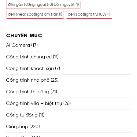
đèn gắn tường ngoài trời bán nguyệt
(1)
đèn linear spotlight âm trần
(1)
đèn spotlight trụ 10W
(1)
CHUYÊN MỤC
AI Camera
(17)
Công trình chung cư
(11)
Công trình khách sạn
(7)
Công trình nhà phố
(25)
Công trình thi công
(71)
Công trình villa – biệt thự
(26)
Cổng tự động
(11)
Giải pháp
(220)