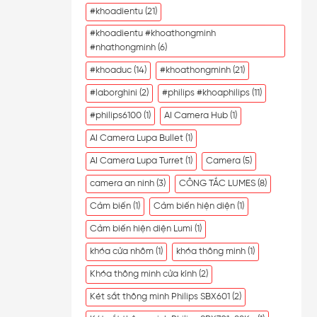
#khoadientu
(21)
#khoadientu #khoathongminh
#nhathongminh
(6)
#khoaduc
(14)
#khoathongminh
(21)
#laborghini
(2)
#philips #khoaphilips
(11)
#philips6100
(1)
AI Camera Hub
(1)
AI Camera Lupa Bullet
(1)
AI Camera Lupa Turret
(1)
Camera
(5)
camera an ninh
(3)
CÔNG TẮC LUMES
(8)
Cảm biến
(1)
Cảm biến hiện diện
(1)
Cảm biến hiện diện Lumi
(1)
khóa cửa nhôm
(1)
khóa thông minh
(1)
Khóa thông minh cửa kính
(2)
Két sắt thông minh Philips SBX601
(2)