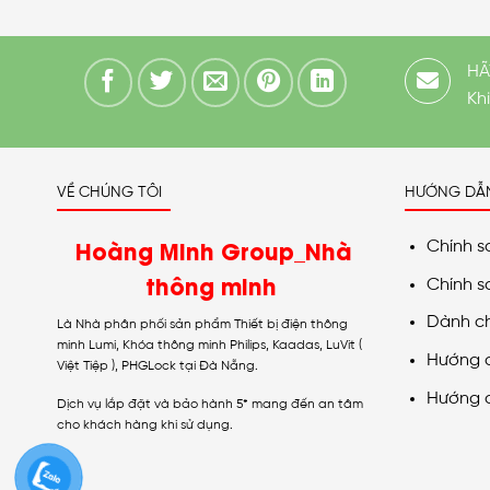
HÃ
Kh
VỀ CHÚNG TÔI
HƯỚNG DẪ
Hoàng Minh Group_Nhà
Chính s
thông minh
Chính s
Dành c
Là Nhà phân phối sản phẩm Thiết bị điện thông
minh Lumi, Khóa thông minh Philips, Kaadas, LuVit (
Hướng 
Việt Tiệp ), PHGLock tại Đà Nẵng.
Hướng 
Dịch vụ lắp đặt và bảo hành 5* mang đến an tâm
cho khách hàng khi sử dụng.