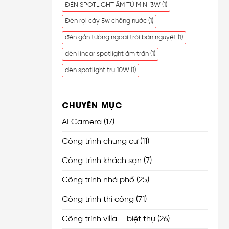
ĐÈN SPOTLIGHT ÂM TỦ MINI 3W
(1)
Đèn rọi cây 5w chống nước
(1)
đèn gắn tường ngoài trời bán nguyệt
(1)
đèn linear spotlight âm trần
(1)
đèn spotlight trụ 10W
(1)
CHUYÊN MỤC
AI Camera
(17)
Công trình chung cư
(11)
Công trình khách sạn
(7)
Công trình nhà phố
(25)
Công trình thi công
(71)
Công trình villa – biệt thự
(26)