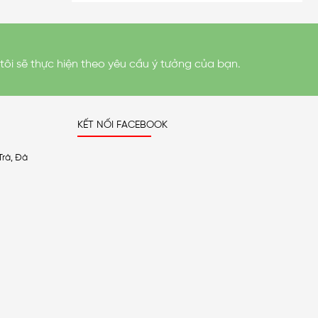
tôi sẽ thực hiện theo yêu cầu ý tưởng của bạn.
KẾT NỐI FACEBOOK
Trà, Đà