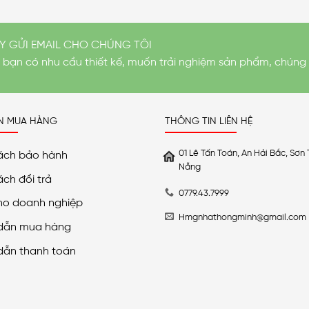
Y GỬI EMAIL CHO CHÚNG TÔI
i bạn có nhu cầu thiết kế, muốn trải nghiệm sản phẩm, chúng 
N MUA HÀNG
THÔNG TIN LIÊN HỆ
01 Lê Tấn Toán, An Hải Bắc, Sơn 
ách bảo hành
Nẵng
ách đổi trả
0779.43.7999
ho doanh nghiệp
Hmgnhathongminh@gmail.com
dẫn mua hàng
dẫn thanh toán