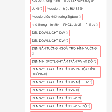
Két sắt thông minh Philips SBX701-88Kg
(1)
LUMI
(1)
Module tín hiệu RS485
(1)
Module điều khiển cổng Zigbee
(1)
nhà thông minh
(8)
PHGLock
(2)
Philips
(1)
ĐÈN DOWNLIGHT 10W
(1)
ĐÈN DOWNLIGHT 12W
(1)
ĐÈN GẮN TƯỜNG NGOÀI TRỜI HÌNH VUÔNG
(1)
ĐÈN MINI SPOTLIGHT ÂM TRẦN 7W 40 ĐỘ
(1)
ĐÈN SPOTLIGHT ÂM TRẦN 7W 24 ĐỘ CHỈNH
HƯỚNG
(1)
ĐÈN SPOTLIGHT ÂM TRẦN 7W MẶT ELIP
(1)
ĐÈN SPOTLIGHT ÂM TRẦN 9W
(1)
ĐÈN SPOTLIGHT ÂM TRẦN 10W
(2)
ĐÈN SPOTLIGHT ÂM TRẦN 10W 36 ĐỘ
(1)