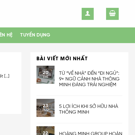
IÊN HỆ
TUYỂN DỤNG
BÀI VIẾT MỚI NHẤT
20
TỪ “VỀ NHÀ” ĐẾN “ĐI NGỦ”:
[...]
Th5
9+ NGỮ CẢNH NHÀ THÔNG
MINH ĐÁNG TRẢI NGHIỆM
23
5 LỢI ÍCH KHI SỞ HỮU NHÀ
Th12
THÔNG MINH
22
HOÀNG MINH GROUP HOÀN