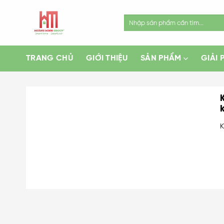
Skip
to
Search
for:
content
TRANG CHỦ
GIỚI THIỆU
SẢN PHẨM
GIẢI 
K