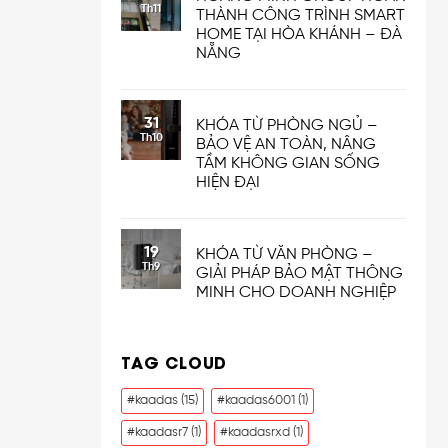
Th11
THÀNH CÔNG TRÌNH SMART
HOME TẠI HÒA KHÁNH – ĐÀ
NẴNG
31
KHÓA TỪ PHÒNG NGỦ –
Th10
BẢO VỆ AN TOÀN, NÂNG
TẦM KHÔNG GIAN SỐNG
HIỆN ĐẠI
19
KHÓA TỪ VĂN PHÒNG –
Th9
GIẢI PHÁP BẢO MẬT THÔNG
MINH CHO DOANH NGHIỆP
TAG CLOUD
#kaadas
(15)
#kaadas6001
(1)
#kaadasr7
(1)
#kaadasrxd
(1)