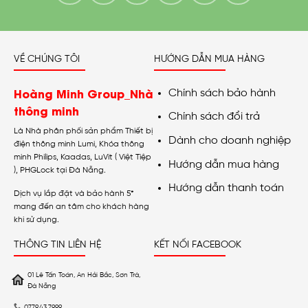
VỀ CHÚNG TÔI
HƯỚNG DẪN MUA HÀNG
Hoàng Minh Group_Nhà
Chính sách bảo hành
thông minh
Chính sách đổi trả
Là Nhà phân phối sản phẩm Thiết bị
Dành cho doanh nghiệp
điện thông minh Lumi, Khóa thông
minh Philips, Kaadas, LuVit ( Việt Tiệp
Hướng dẫn mua hàng
), PHGLock tại Đà Nẵng.
Hướng dẫn thanh toán
Dịch vụ lắp đặt và bảo hành 5*
mang đến an tâm cho khách hàng
khi sử dụng.
THÔNG TIN LIÊN HỆ
KẾT NỐI FACEBOOK
01 Lê Tấn Toán, An Hải Bắc, Sơn Trà,
Đà Nẵng
0779.43.7999