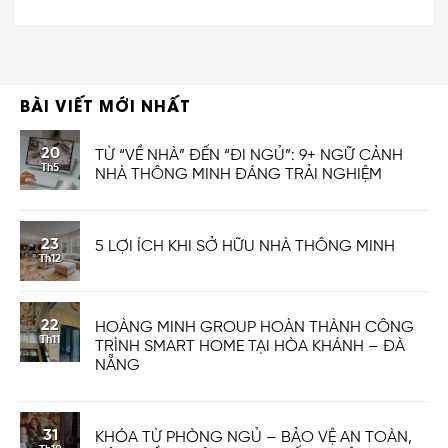
BÀI VIẾT MỚI NHẤT
20
TỪ “VỀ NHÀ” ĐẾN “ĐI NGỦ”: 9+ NGỮ CẢNH
Th5
NHÀ THÔNG MINH ĐÁNG TRẢI NGHIỆM
23
5 LỢI ÍCH KHI SỞ HỮU NHÀ THÔNG MINH
Th12
22
HOÀNG MINH GROUP HOÀN THÀNH CÔNG
Th11
TRÌNH SMART HOME TẠI HÒA KHÁNH – ĐÀ
NẴNG
31
KHÓA TỪ PHÒNG NGỦ – BẢO VỆ AN TOÀN,