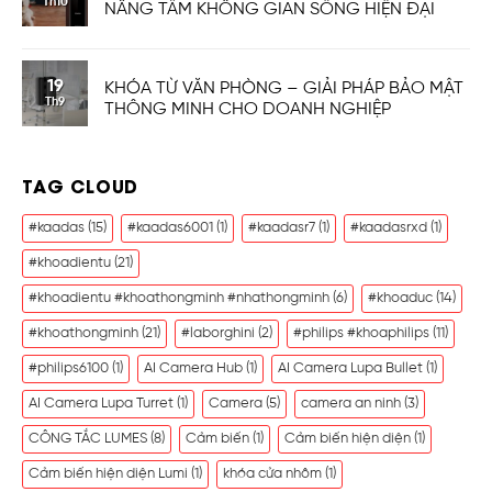
Th10
NÂNG TẦM KHÔNG GIAN SỐNG HIỆN ĐẠI
19
KHÓA TỪ VĂN PHÒNG – GIẢI PHÁP BẢO MẬT
Th9
THÔNG MINH CHO DOANH NGHIỆP
TAG CLOUD
#kaadas
(15)
#kaadas6001
(1)
#kaadasr7
(1)
#kaadasrxd
(1)
#khoadientu
(21)
#khoadientu #khoathongminh #nhathongminh
(6)
#khoaduc
(14)
#khoathongminh
(21)
#laborghini
(2)
#philips #khoaphilips
(11)
#philips6100
(1)
AI Camera Hub
(1)
AI Camera Lupa Bullet
(1)
AI Camera Lupa Turret
(1)
Camera
(5)
camera an ninh
(3)
CÔNG TẮC LUMES
(8)
Cảm biến
(1)
Cảm biến hiện diện
(1)
Cảm biến hiện diện Lumi
(1)
khóa cửa nhôm
(1)