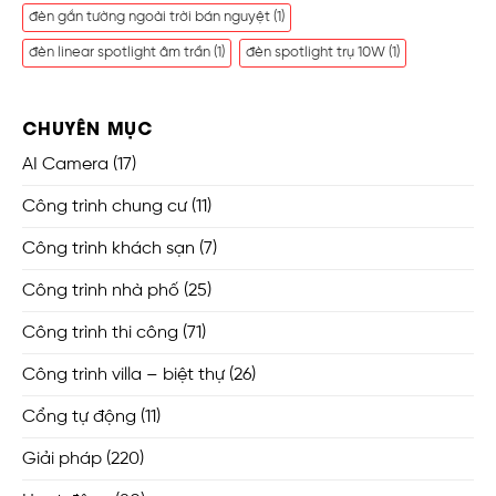
đèn gắn tường ngoài trời bán nguyệt
(1)
đèn linear spotlight âm trần
(1)
đèn spotlight trụ 10W
(1)
CHUYÊN MỤC
AI Camera
(17)
Công trình chung cư
(11)
Công trình khách sạn
(7)
Công trình nhà phố
(25)
Công trình thi công
(71)
Công trình villa – biệt thự
(26)
Cổng tự động
(11)
Giải pháp
(220)