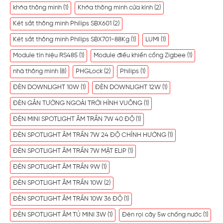
khóa thông minh
(1)
Khóa thông minh cửa kính
(2)
Két sắt thông minh Philips SBX601
(2)
Két sắt thông minh Philips SBX701-88Kg
(1)
LUMI
(1)
Module tín hiệu RS485
(1)
Module điều khiển cổng Zigbee
(1)
nhà thông minh
(8)
PHGLock
(2)
Philips
(1)
ĐÈN DOWNLIGHT 10W
(1)
ĐÈN DOWNLIGHT 12W
(1)
ĐÈN GẮN TƯỜNG NGOÀI TRỜI HÌNH VUÔNG
(1)
ĐÈN MINI SPOTLIGHT ÂM TRẦN 7W 40 ĐỘ
(1)
ĐÈN SPOTLIGHT ÂM TRẦN 7W 24 ĐỘ CHỈNH HƯỚNG
(1)
ĐÈN SPOTLIGHT ÂM TRẦN 7W MẶT ELIP
(1)
ĐÈN SPOTLIGHT ÂM TRẦN 9W
(1)
ĐÈN SPOTLIGHT ÂM TRẦN 10W
(2)
ĐÈN SPOTLIGHT ÂM TRẦN 10W 36 ĐỘ
(1)
ĐÈN SPOTLIGHT ÂM TỦ MINI 3W
(1)
Đèn rọi cây 5w chống nước
(1)