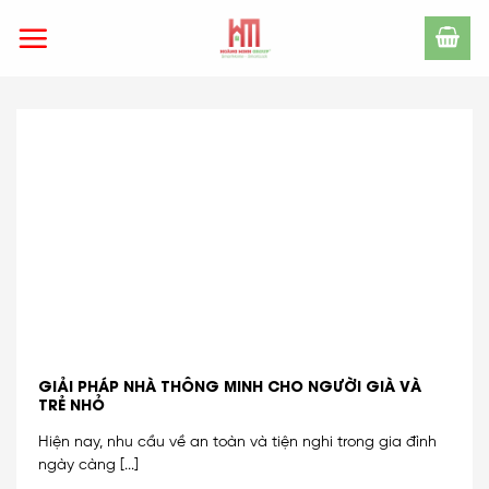
Skip
to
content
GIẢI PHÁP NHÀ THÔNG MINH CHO NGƯỜI GIÀ VÀ
TRẺ NHỎ
Hiện nay, nhu cầu về an toàn và tiện nghi trong gia đình
ngày càng [...]