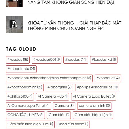
Th10
NÂNG TẦM KHÔNG GIAN SỐNG HIỆN ĐẠI
19
KHÓA TỪ VĂN PHÒNG – GIẢI PHÁP BẢO MẬT
Th9
THÔNG MINH CHO DOANH NGHIỆP
TAG CLOUD
#kaadas
(15)
#kaadas6001
(1)
#kaadasr7
(1)
#kaadasrxd
(1)
#khoadientu
(21)
#khoadientu #khoathongminh #nhathongminh
(6)
#khoaduc
(14)
#khoathongminh
(21)
#laborghini
(2)
#philips #khoaphilips
(11)
#philips6100
(1)
AI Camera Hub
(1)
AI Camera Lupa Bullet
(1)
AI Camera Lupa Turret
(1)
Camera
(5)
camera an ninh
(3)
CÔNG TẮC LUMES
(8)
Cảm biến
(1)
Cảm biến hiện diện
(1)
Cảm biến hiện diện Lumi
(1)
khóa cửa nhôm
(1)