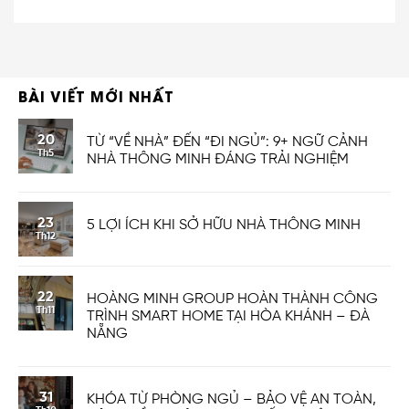
BÀI VIẾT MỚI NHẤT
20
TỪ “VỀ NHÀ” ĐẾN “ĐI NGỦ”: 9+ NGỮ CẢNH
Th5
NHÀ THÔNG MINH ĐÁNG TRẢI NGHIỆM
23
5 LỢI ÍCH KHI SỞ HỮU NHÀ THÔNG MINH
Th12
22
HOÀNG MINH GROUP HOÀN THÀNH CÔNG
Th11
TRÌNH SMART HOME TẠI HÒA KHÁNH – ĐÀ
NẴNG
31
KHÓA TỪ PHÒNG NGỦ – BẢO VỆ AN TOÀN,