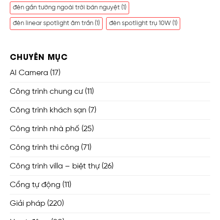
đèn gắn tường ngoài trời bán nguyệt
(1)
đèn linear spotlight âm trần
(1)
đèn spotlight trụ 10W
(1)
CHUYÊN MỤC
AI Camera
(17)
Công trình chung cư
(11)
Công trình khách sạn
(7)
Công trình nhà phố
(25)
Công trình thi công
(71)
Công trình villa – biệt thự
(26)
Cổng tự động
(11)
Giải pháp
(220)