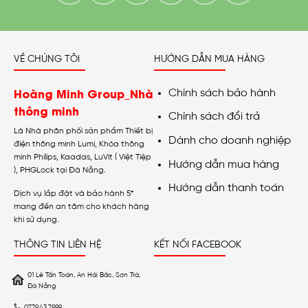
VỀ CHÚNG TÔI
HƯỚNG DẪN MUA HÀNG
Hoàng Minh Group_Nhà
Chính sách bảo hành
thông minh
Chính sách đổi trả
Là Nhà phân phối sản phẩm Thiết bị
Dành cho doanh nghiệp
điện thông minh Lumi, Khóa thông
minh Philips, Kaadas, LuVit ( Việt Tiệp
Hướng dẫn mua hàng
), PHGLock tại Đà Nẵng.
Hướng dẫn thanh toán
Dịch vụ lắp đặt và bảo hành 5*
mang đến an tâm cho khách hàng
khi sử dụng.
THÔNG TIN LIÊN HỆ
KẾT NỐI FACEBOOK
01 Lê Tấn Toán, An Hải Bắc, Sơn Trà,
Đà Nẵng
0779.43.7999