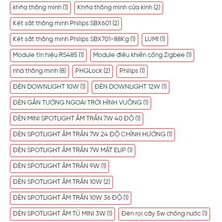
khóa thông minh
(1)
Khóa thông minh cửa kính
(2)
Két sắt thông minh Philips SBX601
(2)
Két sắt thông minh Philips SBX701-88Kg
(1)
LUMI
(1)
Module tín hiệu RS485
(1)
Module điều khiển cổng Zigbee
(1)
nhà thông minh
(8)
PHGLock
(2)
Philips
(1)
ĐÈN DOWNLIGHT 10W
(1)
ĐÈN DOWNLIGHT 12W
(1)
ĐÈN GẮN TƯỜNG NGOÀI TRỜI HÌNH VUÔNG
(1)
ĐÈN MINI SPOTLIGHT ÂM TRẦN 7W 40 ĐỘ
(1)
ĐÈN SPOTLIGHT ÂM TRẦN 7W 24 ĐỘ CHỈNH HƯỚNG
(1)
ĐÈN SPOTLIGHT ÂM TRẦN 7W MẶT ELIP
(1)
ĐÈN SPOTLIGHT ÂM TRẦN 9W
(1)
ĐÈN SPOTLIGHT ÂM TRẦN 10W
(2)
ĐÈN SPOTLIGHT ÂM TRẦN 10W 36 ĐỘ
(1)
ĐÈN SPOTLIGHT ÂM TỦ MINI 3W
(1)
Đèn rọi cây 5w chống nước
(1)