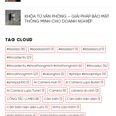
19
KHÓA TỪ VĂN PHÒNG – GIẢI PHÁP BẢO MẬT
Th9
THÔNG MINH CHO DOANH NGHIỆP
TAG CLOUD
#kaadas
(15)
#kaadas6001
(1)
#kaadasr7
(1)
#kaadasrxd
(1)
#khoadientu
(21)
#khoadientu #khoathongminh #nhathongminh
(6)
#khoaduc
(14)
#khoathongminh
(21)
#laborghini
(2)
#philips #khoaphilips
(11)
#philips6100
(1)
AI Camera Hub
(1)
AI Camera Lupa Bullet
(1)
AI Camera Lupa Turret
(1)
Camera
(5)
camera an ninh
(3)
CÔNG TẮC LUMES
(8)
Cảm biến
(1)
Cảm biến hiện diện
(1)
Cảm biến hiện diện Lumi
(1)
khóa cửa nhôm
(1)
khóa thông minh
(1)
Khóa thông minh cửa kính
(2)