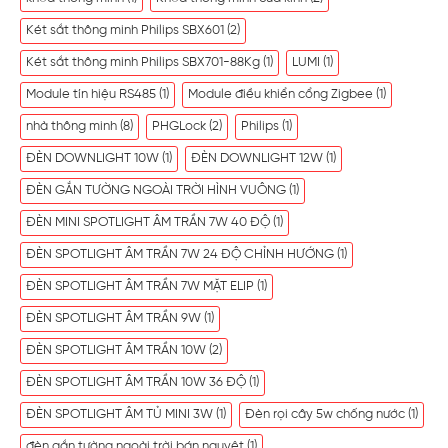
Két sắt thông minh Philips SBX601
(2)
Két sắt thông minh Philips SBX701-88Kg
(1)
LUMI
(1)
Module tín hiệu RS485
(1)
Module điều khiển cổng Zigbee
(1)
nhà thông minh
(8)
PHGLock
(2)
Philips
(1)
ĐÈN DOWNLIGHT 10W
(1)
ĐÈN DOWNLIGHT 12W
(1)
ĐÈN GẮN TƯỜNG NGOÀI TRỜI HÌNH VUÔNG
(1)
ĐÈN MINI SPOTLIGHT ÂM TRẦN 7W 40 ĐỘ
(1)
ĐÈN SPOTLIGHT ÂM TRẦN 7W 24 ĐỘ CHỈNH HƯỚNG
(1)
ĐÈN SPOTLIGHT ÂM TRẦN 7W MẶT ELIP
(1)
ĐÈN SPOTLIGHT ÂM TRẦN 9W
(1)
ĐÈN SPOTLIGHT ÂM TRẦN 10W
(2)
ĐÈN SPOTLIGHT ÂM TRẦN 10W 36 ĐỘ
(1)
ĐÈN SPOTLIGHT ÂM TỦ MINI 3W
(1)
Đèn rọi cây 5w chống nước
(1)
đèn gắn tường ngoài trời bán nguyệt
(1)