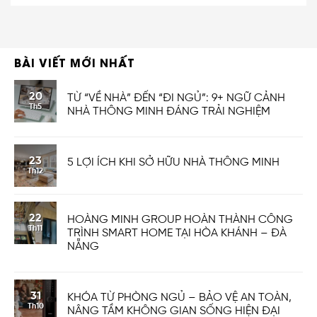
BÀI VIẾT MỚI NHẤT
20
TỪ “VỀ NHÀ” ĐẾN “ĐI NGỦ”: 9+ NGỮ CẢNH
Th5
NHÀ THÔNG MINH ĐÁNG TRẢI NGHIỆM
23
5 LỢI ÍCH KHI SỞ HỮU NHÀ THÔNG MINH
Th12
22
HOÀNG MINH GROUP HOÀN THÀNH CÔNG
Th11
TRÌNH SMART HOME TẠI HÒA KHÁNH – ĐÀ
NẴNG
31
KHÓA TỪ PHÒNG NGỦ – BẢO VỆ AN TOÀN,
Th10
NÂNG TẦM KHÔNG GIAN SỐNG HIỆN ĐẠI