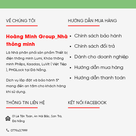
VỀ CHÚNG TÔI
HƯỚNG DẪN MUA HÀNG
Hoàng Minh Group_Nhà
Chính sách bảo hành
thông minh
Chính sách đổi trả
Là Nhà phân phối sản phẩm Thiết bị
Dành cho doanh nghiệp
điện thông minh Lumi, Khóa thông
minh Philips, Kaadas, LuVit ( Việt Tiệp
Hướng dẫn mua hàng
), PHGLock tại Đà Nẵng.
Hướng dẫn thanh toán
Dịch vụ lắp đặt và bảo hành 5*
mang đến an tâm cho khách hàng
khi sử dụng.
THÔNG TIN LIÊN HỆ
KẾT NỐI FACEBOOK
01 Lê Tấn Toán, An Hải Bắc, Sơn Trà,
Đà Nẵng
0779.43.7999