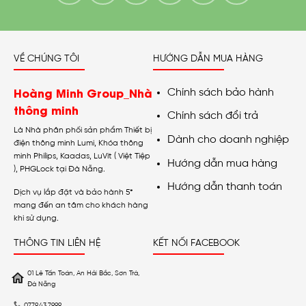
VỀ CHÚNG TÔI
HƯỚNG DẪN MUA HÀNG
Hoàng Minh Group_Nhà
Chính sách bảo hành
thông minh
Chính sách đổi trả
Là Nhà phân phối sản phẩm Thiết bị
Dành cho doanh nghiệp
điện thông minh Lumi, Khóa thông
minh Philips, Kaadas, LuVit ( Việt Tiệp
Hướng dẫn mua hàng
), PHGLock tại Đà Nẵng.
Hướng dẫn thanh toán
Dịch vụ lắp đặt và bảo hành 5*
mang đến an tâm cho khách hàng
khi sử dụng.
THÔNG TIN LIÊN HỆ
KẾT NỐI FACEBOOK
01 Lê Tấn Toán, An Hải Bắc, Sơn Trà,
Đà Nẵng
0779.43.7999