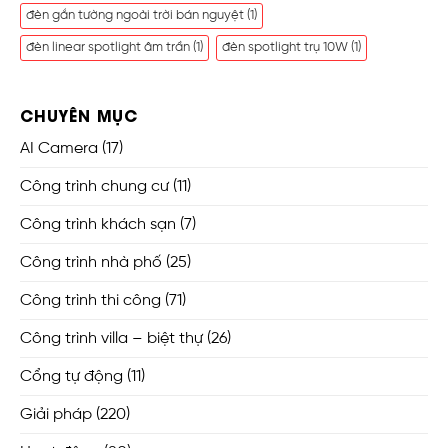
đèn gắn tường ngoài trời bán nguyệt
(1)
đèn linear spotlight âm trần
(1)
đèn spotlight trụ 10W
(1)
CHUYÊN MỤC
AI Camera
(17)
Công trình chung cư
(11)
Công trình khách sạn
(7)
Công trình nhà phố
(25)
Công trình thi công
(71)
Công trình villa – biệt thự
(26)
Cổng tự động
(11)
Giải pháp
(220)