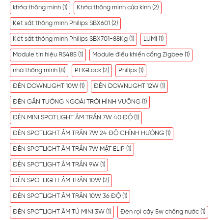
khóa thông minh
(1)
Khóa thông minh cửa kính
(2)
Két sắt thông minh Philips SBX601
(2)
Két sắt thông minh Philips SBX701-88Kg
(1)
LUMI
(1)
Module tín hiệu RS485
(1)
Module điều khiển cổng Zigbee
(1)
nhà thông minh
(8)
PHGLock
(2)
Philips
(1)
ĐÈN DOWNLIGHT 10W
(1)
ĐÈN DOWNLIGHT 12W
(1)
ĐÈN GẮN TƯỜNG NGOÀI TRỜI HÌNH VUÔNG
(1)
ĐÈN MINI SPOTLIGHT ÂM TRẦN 7W 40 ĐỘ
(1)
ĐÈN SPOTLIGHT ÂM TRẦN 7W 24 ĐỘ CHỈNH HƯỚNG
(1)
ĐÈN SPOTLIGHT ÂM TRẦN 7W MẶT ELIP
(1)
ĐÈN SPOTLIGHT ÂM TRẦN 9W
(1)
ĐÈN SPOTLIGHT ÂM TRẦN 10W
(2)
ĐÈN SPOTLIGHT ÂM TRẦN 10W 36 ĐỘ
(1)
ĐÈN SPOTLIGHT ÂM TỦ MINI 3W
(1)
Đèn rọi cây 5w chống nước
(1)