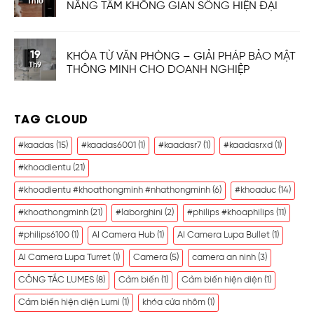
Th10
NÂNG TẦM KHÔNG GIAN SỐNG HIỆN ĐẠI
19
KHÓA TỪ VĂN PHÒNG – GIẢI PHÁP BẢO MẬT
Th9
THÔNG MINH CHO DOANH NGHIỆP
TAG CLOUD
#kaadas
(15)
#kaadas6001
(1)
#kaadasr7
(1)
#kaadasrxd
(1)
#khoadientu
(21)
#khoadientu #khoathongminh #nhathongminh
(6)
#khoaduc
(14)
#khoathongminh
(21)
#laborghini
(2)
#philips #khoaphilips
(11)
#philips6100
(1)
AI Camera Hub
(1)
AI Camera Lupa Bullet
(1)
AI Camera Lupa Turret
(1)
Camera
(5)
camera an ninh
(3)
CÔNG TẮC LUMES
(8)
Cảm biến
(1)
Cảm biến hiện diện
(1)
Cảm biến hiện diện Lumi
(1)
khóa cửa nhôm
(1)