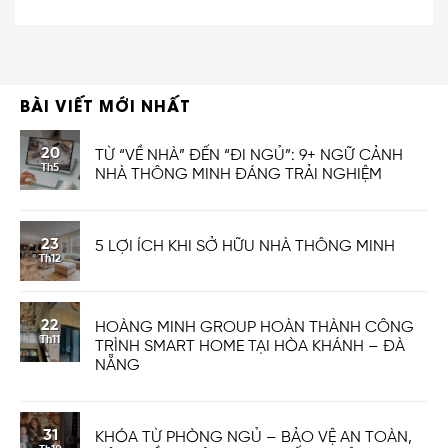
BÀI VIẾT MỚI NHẤT
20
TỪ “VỀ NHÀ” ĐẾN “ĐI NGỦ”: 9+ NGỮ CẢNH
Th5
NHÀ THÔNG MINH ĐÁNG TRẢI NGHIỆM
23
5 LỢI ÍCH KHI SỞ HỮU NHÀ THÔNG MINH
Th12
22
HOÀNG MINH GROUP HOÀN THÀNH CÔNG
Th11
TRÌNH SMART HOME TẠI HÒA KHÁNH – ĐÀ
NẴNG
31
KHÓA TỪ PHÒNG NGỦ – BẢO VỆ AN TOÀN,