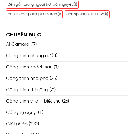
đèn gắn tường ngoài trời bán nguyệt
(1)
đèn linear spotlight âm trần
(1)
đèn spotlight trụ 10W
(1)
CHUYÊN MỤC
AI Camera
(17)
Công trình chung cư
(11)
Công trình khách sạn
(7)
Công trình nhà phố
(25)
Công trình thi công
(71)
Công trình villa – biệt thự
(26)
Cổng tự động
(11)
Giải pháp
(220)