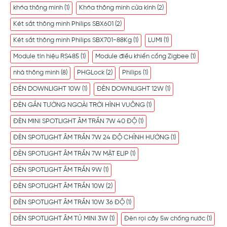
khóa thông minh
(1)
Khóa thông minh cửa kính
(2)
Két sắt thông minh Philips SBX601
(2)
Két sắt thông minh Philips SBX701-88Kg
(1)
LUMI
(1)
Module tín hiệu RS485
(1)
Module điều khiển cổng Zigbee
(1)
nhà thông minh
(8)
PHGLock
(2)
Philips
(1)
ĐÈN DOWNLIGHT 10W
(1)
ĐÈN DOWNLIGHT 12W
(1)
ĐÈN GẮN TƯỜNG NGOÀI TRỜI HÌNH VUÔNG
(1)
ĐÈN MINI SPOTLIGHT ÂM TRẦN 7W 40 ĐỘ
(1)
ĐÈN SPOTLIGHT ÂM TRẦN 7W 24 ĐỘ CHỈNH HƯỚNG
(1)
ĐÈN SPOTLIGHT ÂM TRẦN 7W MẶT ELIP
(1)
ĐÈN SPOTLIGHT ÂM TRẦN 9W
(1)
ĐÈN SPOTLIGHT ÂM TRẦN 10W
(2)
ĐÈN SPOTLIGHT ÂM TRẦN 10W 36 ĐỘ
(1)
ĐÈN SPOTLIGHT ÂM TỦ MINI 3W
(1)
Đèn rọi cây 5w chống nước
(1)