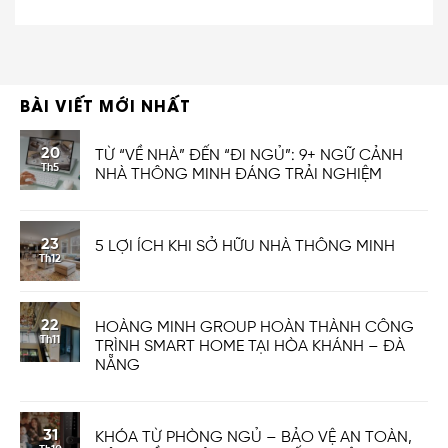
BÀI VIẾT MỚI NHẤT
20
TỪ “VỀ NHÀ” ĐẾN “ĐI NGỦ”: 9+ NGỮ CẢNH
Th5
NHÀ THÔNG MINH ĐÁNG TRẢI NGHIỆM
23
5 LỢI ÍCH KHI SỞ HỮU NHÀ THÔNG MINH
Th12
22
HOÀNG MINH GROUP HOÀN THÀNH CÔNG
Th11
TRÌNH SMART HOME TẠI HÒA KHÁNH – ĐÀ
NẴNG
31
KHÓA TỪ PHÒNG NGỦ – BẢO VỆ AN TOÀN,