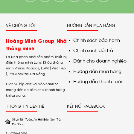
VỀ CHÚNG TÔI
HƯỚNG DẪN MUA HÀNG
Hoàng Minh Group_Nhà
Chính sách bảo hành
thông minh
Chính sách đổi trả
Là Nhà phân phối sản phẩm Thiết bị
Dành cho doanh nghiệp
điện thông minh Lumi, Khóa thông
minh Philips, Kaadas, LuVit ( Việt Tiệp
Hướng dẫn mua hàng
), PHGLock tại Đà Nẵng.
Hướng dẫn thanh toán
Dịch vụ lắp đặt và bảo hành 5*
mang đến an tâm cho khách hàng
khi sử dụng.
THÔNG TIN LIÊN HỆ
KẾT NỐI FACEBOOK
01 Lê Tấn Toán, An Hải Bắc, Sơn Trà,
Đà Nẵng
0779.43.7999