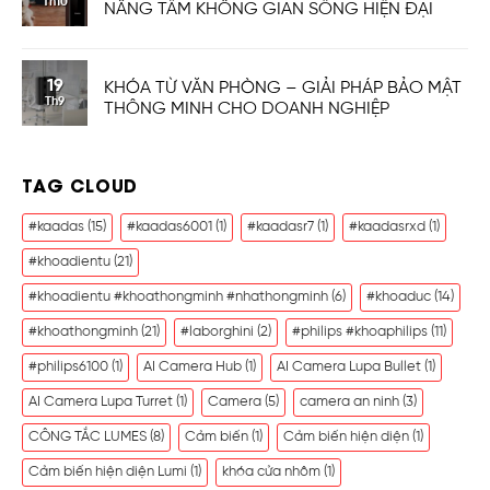
Th10
NÂNG TẦM KHÔNG GIAN SỐNG HIỆN ĐẠI
19
KHÓA TỪ VĂN PHÒNG – GIẢI PHÁP BẢO MẬT
Th9
THÔNG MINH CHO DOANH NGHIỆP
TAG CLOUD
#kaadas
(15)
#kaadas6001
(1)
#kaadasr7
(1)
#kaadasrxd
(1)
#khoadientu
(21)
#khoadientu #khoathongminh #nhathongminh
(6)
#khoaduc
(14)
#khoathongminh
(21)
#laborghini
(2)
#philips #khoaphilips
(11)
#philips6100
(1)
AI Camera Hub
(1)
AI Camera Lupa Bullet
(1)
AI Camera Lupa Turret
(1)
Camera
(5)
camera an ninh
(3)
CÔNG TẮC LUMES
(8)
Cảm biến
(1)
Cảm biến hiện diện
(1)
Cảm biến hiện diện Lumi
(1)
khóa cửa nhôm
(1)