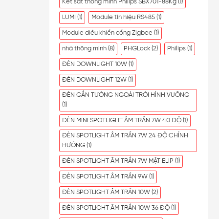
Két sắt thông minh Philips SBX701-88Kg
(1)
LUMI
(1)
Module tín hiệu RS485
(1)
Module điều khiển cổng Zigbee
(1)
nhà thông minh
(8)
PHGLock
(2)
Philips
(1)
ĐÈN DOWNLIGHT 10W
(1)
ĐÈN DOWNLIGHT 12W
(1)
ĐÈN GẮN TƯỜNG NGOÀI TRỜI HÌNH VUÔNG
(1)
ĐÈN MINI SPOTLIGHT ÂM TRẦN 7W 40 ĐỘ
(1)
ĐÈN SPOTLIGHT ÂM TRẦN 7W 24 ĐỘ CHỈNH
HƯỚNG
(1)
ĐÈN SPOTLIGHT ÂM TRẦN 7W MẶT ELIP
(1)
ĐÈN SPOTLIGHT ÂM TRẦN 9W
(1)
ĐÈN SPOTLIGHT ÂM TRẦN 10W
(2)
ĐÈN SPOTLIGHT ÂM TRẦN 10W 36 ĐỘ
(1)