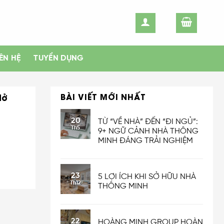
IÊN HỆ
TUYỂN DỤNG
BÀI VIẾT MỚI NHẤT
Mở
20
TỪ “VỀ NHÀ” ĐẾN “ĐI NGỦ”:
Th5
9+ NGỮ CẢNH NHÀ THÔNG
MINH ĐÁNG TRẢI NGHIỆM
23
5 LỢI ÍCH KHI SỞ HỮU NHÀ
Th12
THÔNG MINH
22
HOÀNG MINH GROUP HOÀN