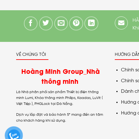
HÃ
Kh
VỀ CHÚNG TÔI
HƯỚNG DẪ
Hoàng Minh Group_Nhà
Chính s
thông minh
Chính s
Dành c
Là Nhà phân phối sản phẩm Thiết bị điện thông
minh Lumi, Khóa thông minh Philips, Kaadas, LuVit (
Hướng 
Việt Tiệp ), PHGLock tại Đà Nẵng.
Hướng 
Dịch vụ lắp đặt và bảo hành 5* mang đến an tâm
cho khách hàng khi sử dụng.