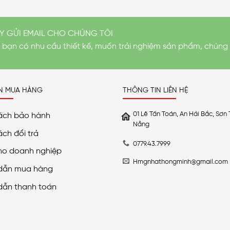
Y GỬI EMAIL CHO CHÚNG TÔI
i bạn có nhu cầu thiết kế, muốn trải nghiệm sản phẩm, chúng 
N MUA HÀNG
THÔNG TIN LIÊN HỆ
01 Lê Tấn Toán, An Hải Bắc, Sơn 
ách bảo hành
Nẵng
ách đổi trả
0779.43.7999
ho doanh nghiệp
Hmgnhathongminh@gmail.com
dẫn mua hàng
dẫn thanh toán