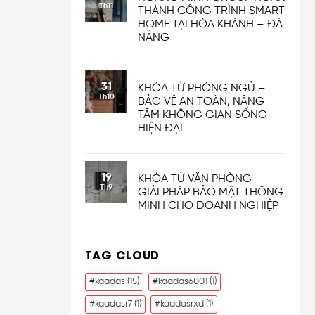
Th11
THÀNH CÔNG TRÌNH SMART
HOME TẠI HÒA KHÁNH – ĐÀ
NẴNG
31
KHÓA TỪ PHÒNG NGỦ –
Th10
BẢO VỆ AN TOÀN, NÂNG
TẦM KHÔNG GIAN SỐNG
HIỆN ĐẠI
19
KHÓA TỪ VĂN PHÒNG –
Th9
GIẢI PHÁP BẢO MẬT THÔNG
MINH CHO DOANH NGHIỆP
TAG CLOUD
#kaadas
(15)
#kaadas6001
(1)
#kaadasr7
(1)
#kaadasrxd
(1)