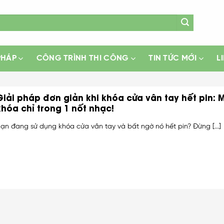
PHÁP
CÔNG TRÌNH THI CÔNG
TIN TỨC MỚI
L
Giải pháp đơn giản khi khóa cửa vân tay hết pin: 
khóa chỉ trong 1 nốt nhạc!
ạn đang sử dụng khóa cửa vân tay và bất ngờ nó hết pin? Đừng [...]