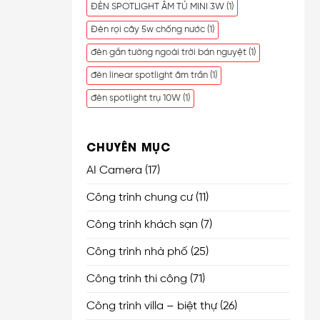
ĐÈN SPOTLIGHT ÂM TỦ MINI 3W
(1)
Đèn rọi cây 5w chống nước
(1)
đèn gắn tường ngoài trời bán nguyệt
(1)
đèn linear spotlight âm trần
(1)
đèn spotlight trụ 10W
(1)
CHUYÊN MỤC
AI Camera
(17)
Công trình chung cư
(11)
Công trình khách sạn
(7)
Công trình nhà phố
(25)
Công trình thi công
(71)
Công trình villa – biệt thự
(26)