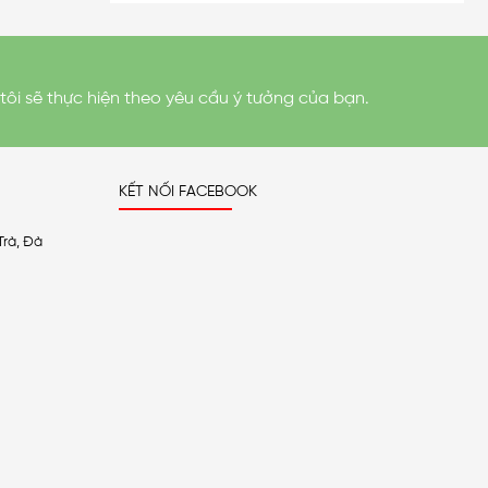
tôi sẽ thực hiện theo yêu cầu ý tưởng của bạn.
KẾT NỐI FACEBOOK
Trà, Đà