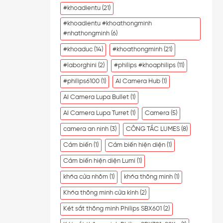
#khoadientu
(21)
#khoadientu #khoathongminh
#nhathongminh
(6)
#khoaduc
(14)
#khoathongminh
(21)
#laborghini
(2)
#philips #khoaphilips
(11)
#philips6100
(1)
AI Camera Hub
(1)
AI Camera Lupa Bullet
(1)
AI Camera Lupa Turret
(1)
Camera
(5)
camera an ninh
(3)
CÔNG TẮC LUMES
(8)
Cảm biến
(1)
Cảm biến hiện diện
(1)
Cảm biến hiện diện Lumi
(1)
khóa cửa nhôm
(1)
khóa thông minh
(1)
Khóa thông minh cửa kính
(2)
Két sắt thông minh Philips SBX601
(2)