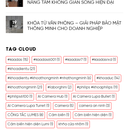
Th10
NÂNG TẦM KHÔNG GIAN SỐNG HIỆN ĐẠI
19
KHÓA TỪ VĂN PHÒNG – GIẢI PHÁP BẢO MẬT
Th9
THÔNG MINH CHO DOANH NGHIỆP
TAG CLOUD
#kaadas
(15)
#kaadas6001
(1)
#kaadasr7
(1)
#kaadasrxd
(1)
#khoadientu
(21)
#khoadientu #khoathongminh #nhathongminh
(6)
#khoaduc
(14)
#khoathongminh
(21)
#laborghini
(2)
#philips #khoaphilips
(11)
#philips6100
(1)
AI Camera Hub
(1)
AI Camera Lupa Bullet
(1)
AI Camera Lupa Turret
(1)
Camera
(5)
camera an ninh
(3)
CÔNG TẮC LUMES
(8)
Cảm biến
(1)
Cảm biến hiện diện
(1)
Cảm biến hiện diện Lumi
(1)
khóa cửa nhôm
(1)