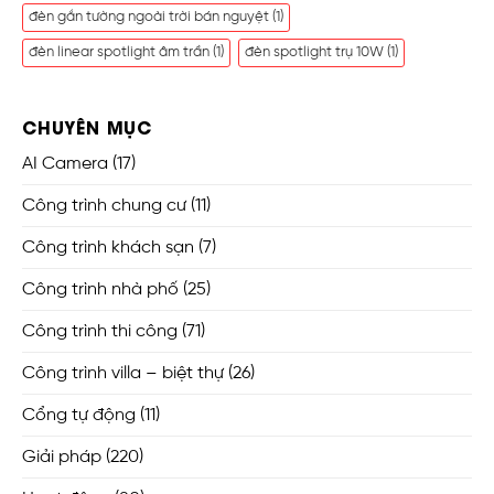
đèn gắn tường ngoài trời bán nguyệt
(1)
đèn linear spotlight âm trần
(1)
đèn spotlight trụ 10W
(1)
CHUYÊN MỤC
AI Camera
(17)
Công trình chung cư
(11)
Công trình khách sạn
(7)
Công trình nhà phố
(25)
Công trình thi công
(71)
Công trình villa – biệt thự
(26)
Cổng tự động
(11)
Giải pháp
(220)