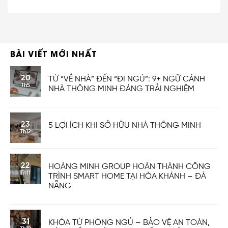
BÀI VIẾT MỚI NHẤT
20
TỪ “VỀ NHÀ” ĐẾN “ĐI NGỦ”: 9+ NGỮ CẢNH
Th5
NHÀ THÔNG MINH ĐÁNG TRẢI NGHIỆM
23
5 LỢI ÍCH KHI SỞ HỮU NHÀ THÔNG MINH
Th12
22
HOÀNG MINH GROUP HOÀN THÀNH CÔNG
Th11
TRÌNH SMART HOME TẠI HÒA KHÁNH – ĐÀ
NẴNG
31
KHÓA TỪ PHÒNG NGỦ – BẢO VỆ AN TOÀN,