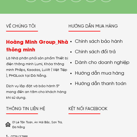
VỀ CHÚNG TÔI
HƯỚNG DẪN MUA HÀNG
Hoàng Minh Group_Nhà
Chính sách bảo hành
thông minh
Chính sách đổi trả
Là Nhà phân phối sản phẩm Thiết bị
Dành cho doanh nghiệp
điện thông minh Lumi, Khóa thông
minh Philips, Kaadas, LuVit ( Việt Tiệp
Hướng dẫn mua hàng
), PHGLock tại Đà Nẵng.
Hướng dẫn thanh toán
Dịch vụ lắp đặt và bảo hành 5*
mang đến an tâm cho khách hàng
khi sử dụng.
THÔNG TIN LIÊN HỆ
KẾT NỐI FACEBOOK
01 Lê Tấn Toán, An Hải Bắc, Sơn Trà,
Đà Nẵng
0779.43.7999