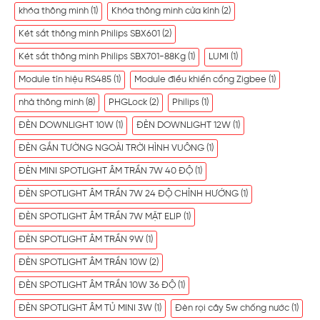
khóa thông minh
(1)
Khóa thông minh cửa kính
(2)
Két sắt thông minh Philips SBX601
(2)
Két sắt thông minh Philips SBX701-88Kg
(1)
LUMI
(1)
Module tín hiệu RS485
(1)
Module điều khiển cổng Zigbee
(1)
nhà thông minh
(8)
PHGLock
(2)
Philips
(1)
ĐÈN DOWNLIGHT 10W
(1)
ĐÈN DOWNLIGHT 12W
(1)
ĐÈN GẮN TƯỜNG NGOÀI TRỜI HÌNH VUÔNG
(1)
ĐÈN MINI SPOTLIGHT ÂM TRẦN 7W 40 ĐỘ
(1)
ĐÈN SPOTLIGHT ÂM TRẦN 7W 24 ĐỘ CHỈNH HƯỚNG
(1)
ĐÈN SPOTLIGHT ÂM TRẦN 7W MẶT ELIP
(1)
ĐÈN SPOTLIGHT ÂM TRẦN 9W
(1)
ĐÈN SPOTLIGHT ÂM TRẦN 10W
(2)
ĐÈN SPOTLIGHT ÂM TRẦN 10W 36 ĐỘ
(1)
ĐÈN SPOTLIGHT ÂM TỦ MINI 3W
(1)
Đèn rọi cây 5w chống nước
(1)