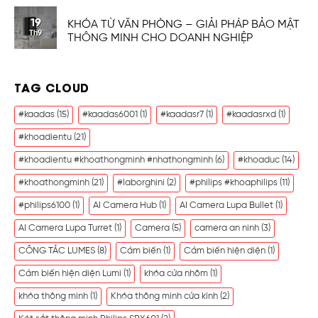
19
KHÓA TỪ VĂN PHÒNG – GIẢI PHÁP BẢO MẬT
Th9
THÔNG MINH CHO DOANH NGHIỆP
TAG CLOUD
#kaadas
(15)
#kaadas6001
(1)
#kaadasr7
(1)
#kaadasrxd
(1)
#khoadientu
(21)
#khoadientu #khoathongminh #nhathongminh
(6)
#khoaduc
(14)
#khoathongminh
(21)
#laborghini
(2)
#philips #khoaphilips
(11)
#philips6100
(1)
AI Camera Hub
(1)
AI Camera Lupa Bullet
(1)
AI Camera Lupa Turret
(1)
Camera
(5)
camera an ninh
(3)
CÔNG TẮC LUMES
(8)
Cảm biến
(1)
Cảm biến hiện diện
(1)
Cảm biến hiện diện Lumi
(1)
khóa cửa nhôm
(1)
khóa thông minh
(1)
Khóa thông minh cửa kính
(2)