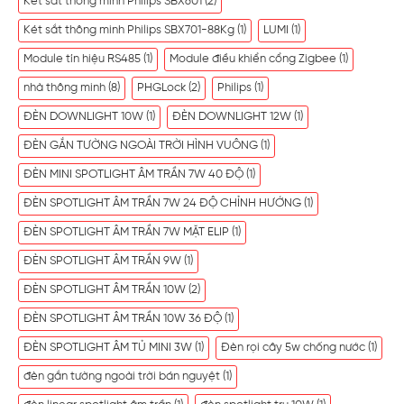
Két sắt thông minh Philips SBX601
(2)
Két sắt thông minh Philips SBX701-88Kg
(1)
LUMI
(1)
Module tín hiệu RS485
(1)
Module điều khiển cổng Zigbee
(1)
nhà thông minh
(8)
PHGLock
(2)
Philips
(1)
ĐÈN DOWNLIGHT 10W
(1)
ĐÈN DOWNLIGHT 12W
(1)
ĐÈN GẮN TƯỜNG NGOÀI TRỜI HÌNH VUÔNG
(1)
ĐÈN MINI SPOTLIGHT ÂM TRẦN 7W 40 ĐỘ
(1)
ĐÈN SPOTLIGHT ÂM TRẦN 7W 24 ĐỘ CHỈNH HƯỚNG
(1)
ĐÈN SPOTLIGHT ÂM TRẦN 7W MẶT ELIP
(1)
ĐÈN SPOTLIGHT ÂM TRẦN 9W
(1)
ĐÈN SPOTLIGHT ÂM TRẦN 10W
(2)
ĐÈN SPOTLIGHT ÂM TRẦN 10W 36 ĐỘ
(1)
ĐÈN SPOTLIGHT ÂM TỦ MINI 3W
(1)
Đèn rọi cây 5w chống nước
(1)
đèn gắn tường ngoài trời bán nguyệt
(1)