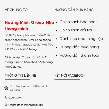
VỀ CHÚNG TÔI
HƯỚNG DẪN MUA HÀNG
Hoàng Minh Group_Nhà
Chính sách bảo hành
thông minh
Chính sách đổi trả
Là Nhà phân phối sản phẩm Thiết bị
Dành cho doanh nghiệp
điện thông minh Lumi, Khóa thông
minh Philips, Kaadas, LuVit ( Việt Tiệp
Hướng dẫn mua hàng
), PHGLock tại Đà Nẵng.
Hướng dẫn thanh toán
Dịch vụ lắp đặt và bảo hành 5*
mang đến an tâm cho khách hàng
khi sử dụng.
THÔNG TIN LIÊN HỆ
KẾT NỐI FACEBOOK
01 Lê Tấn Toán, An Hải Bắc, Sơn Trà,
Đà Nẵng
0779.43.7999
Hmgnhathongminh@gmail.com