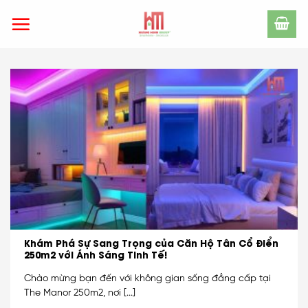
Skip
to
content
Khám Phá Sự Sang Trọng của Căn Hộ Tân Cổ Điển
250m2 với Ánh Sáng Tinh Tế!
Chào mừng bạn đến với không gian sống đẳng cấp tại
The Manor 250m2, nơi [...]