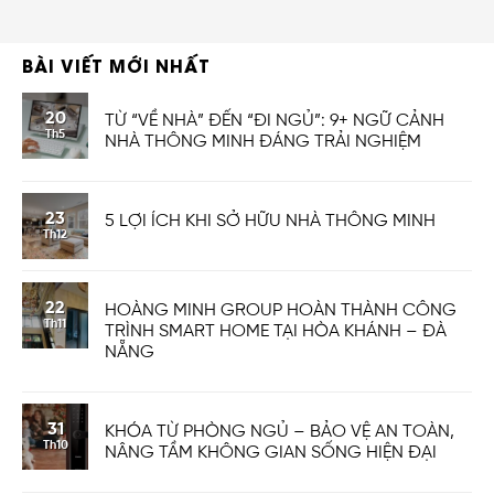
BÀI VIẾT MỚI NHẤT
20
TỪ “VỀ NHÀ” ĐẾN “ĐI NGỦ”: 9+ NGỮ CẢNH
Th5
NHÀ THÔNG MINH ĐÁNG TRẢI NGHIỆM
23
5 LỢI ÍCH KHI SỞ HỮU NHÀ THÔNG MINH
Th12
22
HOÀNG MINH GROUP HOÀN THÀNH CÔNG
Th11
TRÌNH SMART HOME TẠI HÒA KHÁNH – ĐÀ
NẴNG
31
KHÓA TỪ PHÒNG NGỦ – BẢO VỆ AN TOÀN,
Th10
NÂNG TẦM KHÔNG GIAN SỐNG HIỆN ĐẠI