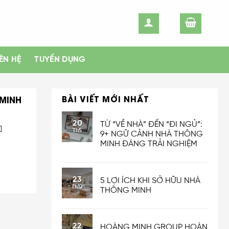
IÊN HỆ
TUYỂN DỤNG
BÀI VIẾT MỚI NHẤT
 MINH
20
TỪ “VỀ NHÀ” ĐẾN “ĐI NGỦ”:
]
Th5
9+ NGỮ CẢNH NHÀ THÔNG
MINH ĐÁNG TRẢI NGHIỆM
23
5 LỢI ÍCH KHI SỞ HỮU NHÀ
Th12
THÔNG MINH
22
HOÀNG MINH GROUP HOÀN