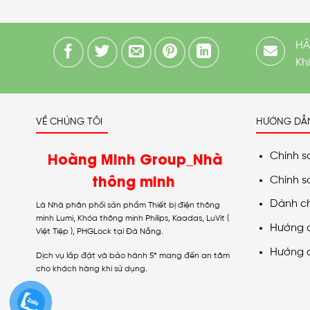
HÃ
Kh
VỀ CHÚNG TÔI
HƯỚNG DẪ
Hoàng Minh Group_Nhà
Chính s
thông minh
Chính s
Dành c
Là Nhà phân phối sản phẩm Thiết bị điện thông
minh Lumi, Khóa thông minh Philips, Kaadas, LuVit (
Hướng 
Việt Tiệp ), PHGLock tại Đà Nẵng.
Hướng 
Dịch vụ lắp đặt và bảo hành 5* mang đến an tâm
cho khách hàng khi sử dụng.