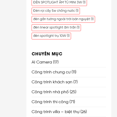
ĐÈN SPOTLIGHT ÂM TỦ MINI 3W
(1)
Đèn rọi cây 5w chống nước
(1)
đèn gắn tường ngoài trời bán nguyệt
(1)
đèn linear spotlight âm trần
(1)
đèn spotlight trụ 10W
(1)
CHUYÊN MỤC
AI Camera
(17)
Công trình chung cư
(11)
Công trình khách sạn
(7)
Công trình nhà phố
(25)
Công trình thi công
(71)
Công trình villa – biệt thự
(26)