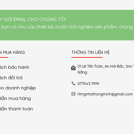
Y GỬI EMAIL CHO CHÚNG TÔI
i bạn có nhu cầu thiết kế, muốn trải nghiệm sản phẩm, chúng 
N MUA HÀNG
THÔNG TIN LIÊN HỆ
01 Lê Tấn Toán, An Hải Bắc, Sơn 
ách bảo hành
Nẵng
ách đổi trả
0779.43.7999
ho doanh nghiệp
Hmgnhathongminh@gmail.com
dẫn mua hàng
dẫn thanh toán