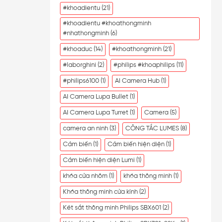
#khoadientu
(21)
#khoadientu #khoathongminh
#nhathongminh
(6)
#khoaduc
(14)
#khoathongminh
(21)
#laborghini
(2)
#philips #khoaphilips
(11)
#philips6100
(1)
AI Camera Hub
(1)
AI Camera Lupa Bullet
(1)
AI Camera Lupa Turret
(1)
Camera
(5)
camera an ninh
(3)
CÔNG TẮC LUMES
(8)
Cảm biến
(1)
Cảm biến hiện diện
(1)
Cảm biến hiện diện Lumi
(1)
khóa cửa nhôm
(1)
khóa thông minh
(1)
Khóa thông minh cửa kính
(2)
Két sắt thông minh Philips SBX601
(2)