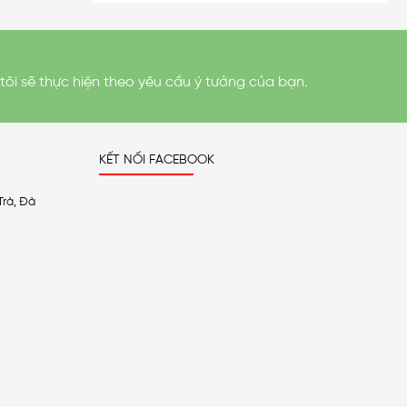
tôi sẽ thực hiện theo yêu cầu ý tưởng của bạn.
KẾT NỐI FACEBOOK
Trà, Đà