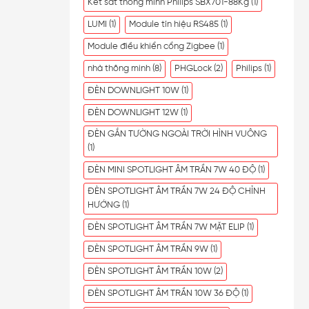
Két sắt thông minh Philips SBX701-88Kg
(1)
LUMI
(1)
Module tín hiệu RS485
(1)
Module điều khiển cổng Zigbee
(1)
nhà thông minh
(8)
PHGLock
(2)
Philips
(1)
ĐÈN DOWNLIGHT 10W
(1)
ĐÈN DOWNLIGHT 12W
(1)
ĐÈN GẮN TƯỜNG NGOÀI TRỜI HÌNH VUÔNG
(1)
ĐÈN MINI SPOTLIGHT ÂM TRẦN 7W 40 ĐỘ
(1)
ĐÈN SPOTLIGHT ÂM TRẦN 7W 24 ĐỘ CHỈNH
HƯỚNG
(1)
ĐÈN SPOTLIGHT ÂM TRẦN 7W MẶT ELIP
(1)
ĐÈN SPOTLIGHT ÂM TRẦN 9W
(1)
ĐÈN SPOTLIGHT ÂM TRẦN 10W
(2)
ĐÈN SPOTLIGHT ÂM TRẦN 10W 36 ĐỘ
(1)