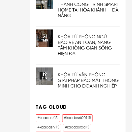
Th11
THÀNH CÔNG TRÌNH SMART
HOME TẠI HÒA KHÁNH – ĐÀ
NẴNG
31
KHÓA TỪ PHÒNG NGỦ –
Th10
BẢO VỆ AN TOÀN, NÂNG
TẦM KHÔNG GIAN SỐNG
HIỆN ĐẠI
19
KHÓA TỪ VĂN PHÒNG –
Th9
GIẢI PHÁP BẢO MẬT THÔNG
MINH CHO DOANH NGHIỆP
TAG CLOUD
#kaadas
(15)
#kaadas6001
(1)
#kaadasr7
(1)
#kaadasrxd
(1)