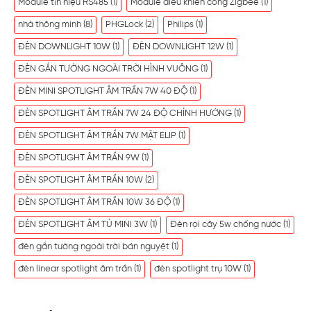
Module tín hiệu RS485
(1)
Module điều khiển cổng Zigbee
(1)
nhà thông minh
(8)
PHGLock
(2)
Philips
(1)
ĐÈN DOWNLIGHT 10W
(1)
ĐÈN DOWNLIGHT 12W
(1)
ĐÈN GẮN TƯỜNG NGOÀI TRỜI HÌNH VUÔNG
(1)
ĐÈN MINI SPOTLIGHT ÂM TRẦN 7W 40 ĐỘ
(1)
ĐÈN SPOTLIGHT ÂM TRẦN 7W 24 ĐỘ CHỈNH HƯỚNG
(1)
ĐÈN SPOTLIGHT ÂM TRẦN 7W MẶT ELIP
(1)
ĐÈN SPOTLIGHT ÂM TRẦN 9W
(1)
ĐÈN SPOTLIGHT ÂM TRẦN 10W
(2)
ĐÈN SPOTLIGHT ÂM TRẦN 10W 36 ĐỘ
(1)
ĐÈN SPOTLIGHT ÂM TỦ MINI 3W
(1)
Đèn rọi cây 5w chống nước
(1)
đèn gắn tường ngoài trời bán nguyệt
(1)
đèn linear spotlight âm trần
(1)
đèn spotlight trụ 10W
(1)