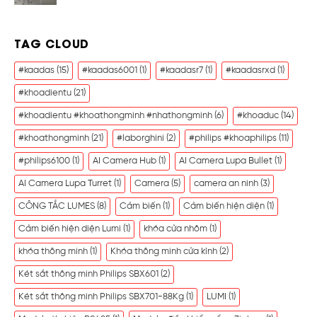
TAG CLOUD
#kaadas
(15)
#kaadas6001
(1)
#kaadasr7
(1)
#kaadasrxd
(1)
#khoadientu
(21)
#khoadientu #khoathongminh #nhathongminh
(6)
#khoaduc
(14)
#khoathongminh
(21)
#laborghini
(2)
#philips #khoaphilips
(11)
#philips6100
(1)
AI Camera Hub
(1)
AI Camera Lupa Bullet
(1)
AI Camera Lupa Turret
(1)
Camera
(5)
camera an ninh
(3)
CÔNG TẮC LUMES
(8)
Cảm biến
(1)
Cảm biến hiện diện
(1)
Cảm biến hiện diện Lumi
(1)
khóa cửa nhôm
(1)
khóa thông minh
(1)
Khóa thông minh cửa kính
(2)
Két sắt thông minh Philips SBX601
(2)
Két sắt thông minh Philips SBX701-88Kg
(1)
LUMI
(1)