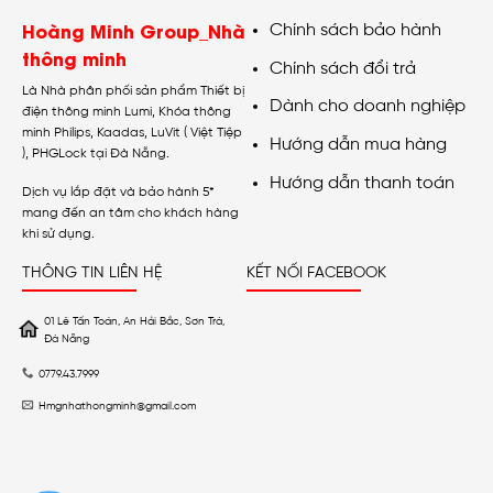
Hoàng Minh Group_Nhà
Chính sách bảo hành
thông minh
Chính sách đổi trả
Là Nhà phân phối sản phẩm Thiết bị
Dành cho doanh nghiệp
điện thông minh Lumi, Khóa thông
minh Philips, Kaadas, LuVit ( Việt Tiệp
Hướng dẫn mua hàng
), PHGLock tại Đà Nẵng.
Hướng dẫn thanh toán
Dịch vụ lắp đặt và bảo hành 5*
mang đến an tâm cho khách hàng
khi sử dụng.
THÔNG TIN LIÊN HỆ
KẾT NỐI FACEBOOK
01 Lê Tấn Toán, An Hải Bắc, Sơn Trà,
Đà Nẵng
0779.43.7999
Hmgnhathongminh@gmail.com