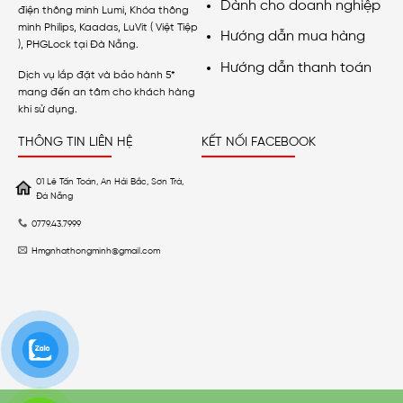
Dành cho doanh nghiệp
điện thông minh Lumi, Khóa thông
minh Philips, Kaadas, LuVit ( Việt Tiệp
Hướng dẫn mua hàng
), PHGLock tại Đà Nẵng.
Hướng dẫn thanh toán
Dịch vụ lắp đặt và bảo hành 5*
mang đến an tâm cho khách hàng
khi sử dụng.
THÔNG TIN LIÊN HỆ
KẾT NỐI FACEBOOK
01 Lê Tấn Toán, An Hải Bắc, Sơn Trà,
Đà Nẵng
0779.43.7999
Hmgnhathongminh@gmail.com