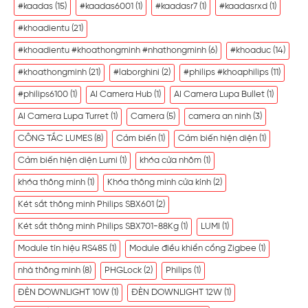
#kaadas
(15)
#kaadas6001
(1)
#kaadasr7
(1)
#kaadasrxd
(1)
#khoadientu
(21)
#khoadientu #khoathongminh #nhathongminh
(6)
#khoaduc
(14)
#khoathongminh
(21)
#laborghini
(2)
#philips #khoaphilips
(11)
#philips6100
(1)
AI Camera Hub
(1)
AI Camera Lupa Bullet
(1)
AI Camera Lupa Turret
(1)
Camera
(5)
camera an ninh
(3)
CÔNG TẮC LUMES
(8)
Cảm biến
(1)
Cảm biến hiện diện
(1)
Cảm biến hiện diện Lumi
(1)
khóa cửa nhôm
(1)
khóa thông minh
(1)
Khóa thông minh cửa kính
(2)
Két sắt thông minh Philips SBX601
(2)
Két sắt thông minh Philips SBX701-88Kg
(1)
LUMI
(1)
Module tín hiệu RS485
(1)
Module điều khiển cổng Zigbee
(1)
nhà thông minh
(8)
PHGLock
(2)
Philips
(1)
ĐÈN DOWNLIGHT 10W
(1)
ĐÈN DOWNLIGHT 12W
(1)