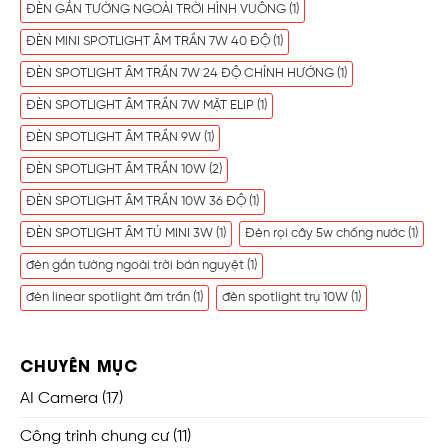
ĐÈN GẮN TƯỜNG NGOÀI TRỜI HÌNH VUÔNG
(1)
ĐÈN MINI SPOTLIGHT ÂM TRẦN 7W 40 ĐỘ
(1)
ĐÈN SPOTLIGHT ÂM TRẦN 7W 24 ĐỘ CHỈNH HƯỚNG
(1)
ĐÈN SPOTLIGHT ÂM TRẦN 7W MẶT ELIP
(1)
ĐÈN SPOTLIGHT ÂM TRẦN 9W
(1)
ĐÈN SPOTLIGHT ÂM TRẦN 10W
(2)
ĐÈN SPOTLIGHT ÂM TRẦN 10W 36 ĐỘ
(1)
ĐÈN SPOTLIGHT ÂM TỦ MINI 3W
(1)
Đèn rọi cây 5w chống nước
(1)
đèn gắn tường ngoài trời bán nguyệt
(1)
đèn linear spotlight âm trần
(1)
đèn spotlight trụ 10W
(1)
CHUYÊN MỤC
AI Camera
(17)
Công trình chung cư
(11)