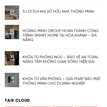
23
5 LỢI ÍCH KHI SỞ HỮU NHÀ THÔNG MINH
Th12
22
HOÀNG MINH GROUP HOÀN THÀNH CÔNG
Th11
TRÌNH SMART HOME TẠI HÒA KHÁNH – ĐÀ
NẴNG
31
KHÓA TỪ PHÒNG NGỦ – BẢO VỆ AN TOÀN,
Th10
NÂNG TẦM KHÔNG GIAN SỐNG HIỆN ĐẠI
19
KHÓA TỪ VĂN PHÒNG – GIẢI PHÁP BẢO MẬT
Th9
THÔNG MINH CHO DOANH NGHIỆP
TAG CLOUD