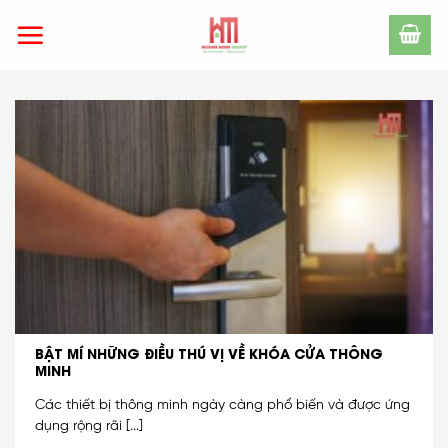
Skip
to
content
BẬT MÍ NHỮNG ĐIỀU THÚ VỊ VỀ KHÓA CỬA THÔNG
MINH
Các thiết bị thông minh ngày càng phổ biến và được ứng
dụng rộng rãi [...]