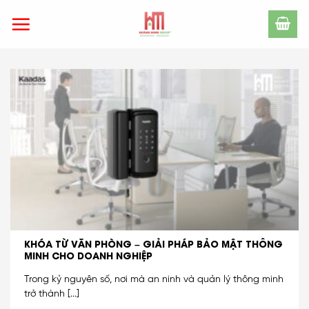
Skip
to
content
KHÓA TỪ VĂN PHÒNG – GIẢI PHÁP BẢO MẬT THÔNG
MINH CHO DOANH NGHIỆP
Trong kỷ nguyên số, nơi mà an ninh và quản lý thông minh
trở thành [...]