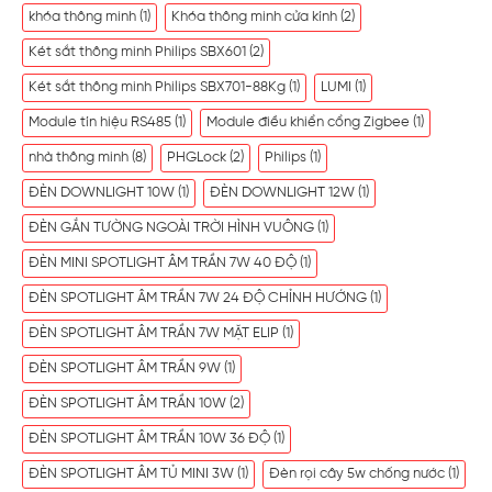
khóa thông minh
(1)
Khóa thông minh cửa kính
(2)
Két sắt thông minh Philips SBX601
(2)
Két sắt thông minh Philips SBX701-88Kg
(1)
LUMI
(1)
Module tín hiệu RS485
(1)
Module điều khiển cổng Zigbee
(1)
nhà thông minh
(8)
PHGLock
(2)
Philips
(1)
ĐÈN DOWNLIGHT 10W
(1)
ĐÈN DOWNLIGHT 12W
(1)
ĐÈN GẮN TƯỜNG NGOÀI TRỜI HÌNH VUÔNG
(1)
ĐÈN MINI SPOTLIGHT ÂM TRẦN 7W 40 ĐỘ
(1)
ĐÈN SPOTLIGHT ÂM TRẦN 7W 24 ĐỘ CHỈNH HƯỚNG
(1)
ĐÈN SPOTLIGHT ÂM TRẦN 7W MẶT ELIP
(1)
ĐÈN SPOTLIGHT ÂM TRẦN 9W
(1)
ĐÈN SPOTLIGHT ÂM TRẦN 10W
(2)
ĐÈN SPOTLIGHT ÂM TRẦN 10W 36 ĐỘ
(1)
ĐÈN SPOTLIGHT ÂM TỦ MINI 3W
(1)
Đèn rọi cây 5w chống nước
(1)