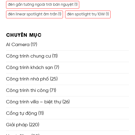
đèn gắn tường ngoài trời bán nguyệt
(1)
đèn linear spotlight âm trần
(1)
đèn spotlight trụ 10W
(1)
CHUYÊN MỤC
AI Camera
(17)
Công trình chung cư
(11)
Công trình khách sạn
(7)
Công trình nhà phố
(25)
Công trình thi công
(71)
Công trình villa – biệt thự
(26)
Cổng tự động
(11)
Giải pháp
(220)