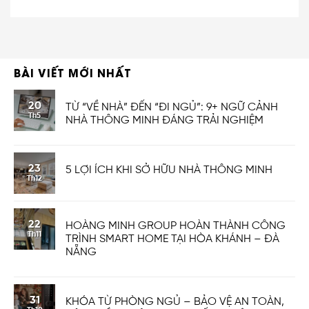
BÀI VIẾT MỚI NHẤT
20
TỪ “VỀ NHÀ” ĐẾN “ĐI NGỦ”: 9+ NGỮ CẢNH
Th5
NHÀ THÔNG MINH ĐÁNG TRẢI NGHIỆM
23
5 LỢI ÍCH KHI SỞ HỮU NHÀ THÔNG MINH
Th12
22
HOÀNG MINH GROUP HOÀN THÀNH CÔNG
Th11
TRÌNH SMART HOME TẠI HÒA KHÁNH – ĐÀ
NẴNG
31
KHÓA TỪ PHÒNG NGỦ – BẢO VỆ AN TOÀN,