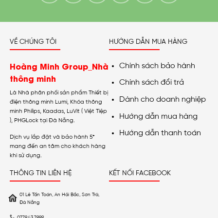
VỀ CHÚNG TÔI
HƯỚNG DẪN MUA HÀNG
Hoàng Minh Group_Nhà
Chính sách bảo hành
thông minh
Chính sách đổi trả
Là Nhà phân phối sản phẩm Thiết bị
Dành cho doanh nghiệp
điện thông minh Lumi, Khóa thông
minh Philips, Kaadas, LuVit ( Việt Tiệp
Hướng dẫn mua hàng
), PHGLock tại Đà Nẵng.
Hướng dẫn thanh toán
Dịch vụ lắp đặt và bảo hành 5*
mang đến an tâm cho khách hàng
khi sử dụng.
THÔNG TIN LIÊN HỆ
KẾT NỐI FACEBOOK
01 Lê Tấn Toán, An Hải Bắc, Sơn Trà,
Đà Nẵng
0779.43.7999