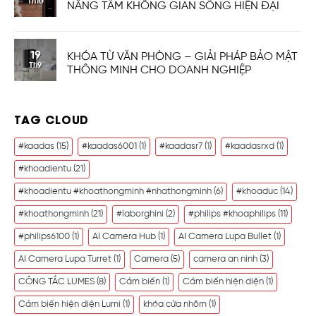
Th10
NÂNG TẦM KHÔNG GIAN SỐNG HIỆN ĐẠI
19
KHÓA TỪ VĂN PHÒNG – GIẢI PHÁP BẢO MẬT
Th9
THÔNG MINH CHO DOANH NGHIỆP
TAG CLOUD
#kaadas
(15)
#kaadas6001
(1)
#kaadasr7
(1)
#kaadasrxd
(1)
#khoadientu
(21)
#khoadientu #khoathongminh #nhathongminh
(6)
#khoaduc
(14)
#khoathongminh
(21)
#laborghini
(2)
#philips #khoaphilips
(11)
#philips6100
(1)
AI Camera Hub
(1)
AI Camera Lupa Bullet
(1)
AI Camera Lupa Turret
(1)
Camera
(5)
camera an ninh
(3)
CÔNG TẮC LUMES
(8)
Cảm biến
(1)
Cảm biến hiện diện
(1)
Cảm biến hiện diện Lumi
(1)
khóa cửa nhôm
(1)