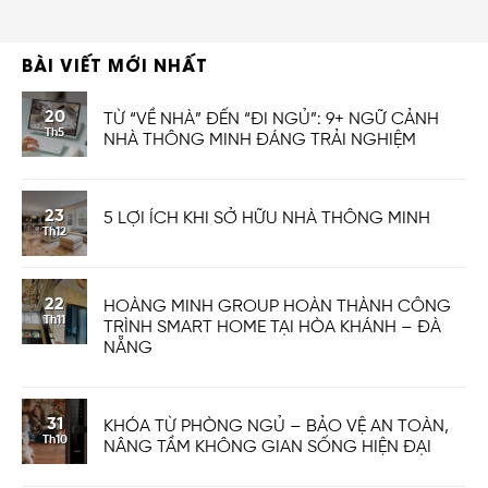
BÀI VIẾT MỚI NHẤT
20
TỪ “VỀ NHÀ” ĐẾN “ĐI NGỦ”: 9+ NGỮ CẢNH
Th5
NHÀ THÔNG MINH ĐÁNG TRẢI NGHIỆM
23
5 LỢI ÍCH KHI SỞ HỮU NHÀ THÔNG MINH
Th12
22
HOÀNG MINH GROUP HOÀN THÀNH CÔNG
Th11
TRÌNH SMART HOME TẠI HÒA KHÁNH – ĐÀ
NẴNG
31
KHÓA TỪ PHÒNG NGỦ – BẢO VỆ AN TOÀN,
Th10
NÂNG TẦM KHÔNG GIAN SỐNG HIỆN ĐẠI