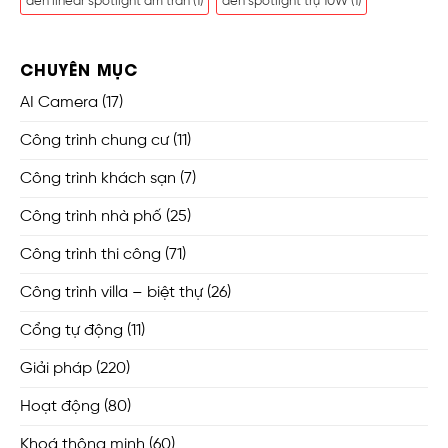
đèn linear spotlight âm trần
(1)
đèn spotlight trụ 10W
(1)
CHUYÊN MỤC
AI Camera
(17)
Công trình chung cư
(11)
Công trình khách sạn
(7)
Công trình nhà phố
(25)
Công trình thi công
(71)
Công trình villa – biệt thự
(26)
Cổng tự động
(11)
Giải pháp
(220)
Hoạt động
(80)
Khoá thông minh
(60)