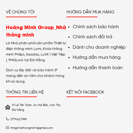
VỀ CHÚNG TÔI
HƯỚNG DẪN MUA HÀNG
Hoàng Minh Group_Nhà
Chính sách bảo hành
thông minh
Chính sách đổi trả
Là Nhà phân phối sản phẩm Thiết bị
Dành cho doanh nghiệp
điện thông minh Lumi, Khóa thông
minh Philips, Kaadas, LuVit ( Việt Tiệp
Hướng dẫn mua hàng
), PHGLock tại Đà Nẵng.
Hướng dẫn thanh toán
Dịch vụ lắp đặt và bảo hành 5*
mang đến an tâm cho khách hàng
khi sử dụng.
THÔNG TIN LIÊN HỆ
KẾT NỐI FACEBOOK
01 Lê Tấn Toán, An Hải Bắc, Sơn Trà,
Đà Nẵng
0779.43.7999
Hmgnhathongminh@gmail.com