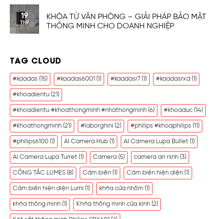
19
KHÓA TỪ VĂN PHÒNG – GIẢI PHÁP BẢO MẬT
Th9
THÔNG MINH CHO DOANH NGHIỆP
TAG CLOUD
#kaadas
(15)
#kaadas6001
(1)
#kaadasr7
(1)
#kaadasrxd
(1)
#khoadientu
(21)
#khoadientu #khoathongminh #nhathongminh
(6)
#khoaduc
(14)
#khoathongminh
(21)
#laborghini
(2)
#philips #khoaphilips
(11)
#philips6100
(1)
AI Camera Hub
(1)
AI Camera Lupa Bullet
(1)
AI Camera Lupa Turret
(1)
Camera
(5)
camera an ninh
(3)
CÔNG TẮC LUMES
(8)
Cảm biến
(1)
Cảm biến hiện diện
(1)
Cảm biến hiện diện Lumi
(1)
khóa cửa nhôm
(1)
khóa thông minh
(1)
Khóa thông minh cửa kính
(2)