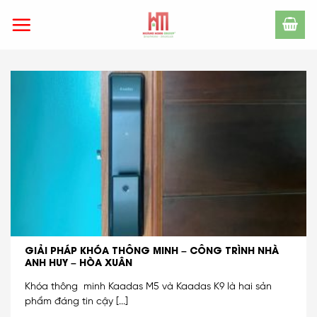
Skip
to
content
GIẢI PHÁP KHÓA THÔNG MINH – CÔNG TRÌNH NHÀ
ANH HUY – HÒA XUÂN
Khóa thông minh Kaadas M5 và Kaadas K9 là hai sản
phẩm đáng tin cậy [...]