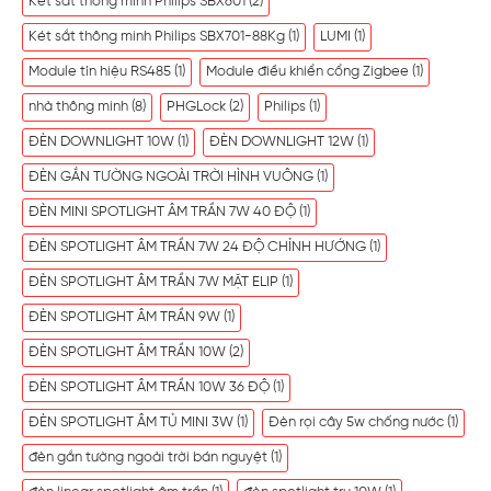
Két sắt thông minh Philips SBX601
(2)
Két sắt thông minh Philips SBX701-88Kg
(1)
LUMI
(1)
Module tín hiệu RS485
(1)
Module điều khiển cổng Zigbee
(1)
nhà thông minh
(8)
PHGLock
(2)
Philips
(1)
ĐÈN DOWNLIGHT 10W
(1)
ĐÈN DOWNLIGHT 12W
(1)
ĐÈN GẮN TƯỜNG NGOÀI TRỜI HÌNH VUÔNG
(1)
ĐÈN MINI SPOTLIGHT ÂM TRẦN 7W 40 ĐỘ
(1)
ĐÈN SPOTLIGHT ÂM TRẦN 7W 24 ĐỘ CHỈNH HƯỚNG
(1)
ĐÈN SPOTLIGHT ÂM TRẦN 7W MẶT ELIP
(1)
ĐÈN SPOTLIGHT ÂM TRẦN 9W
(1)
ĐÈN SPOTLIGHT ÂM TRẦN 10W
(2)
ĐÈN SPOTLIGHT ÂM TRẦN 10W 36 ĐỘ
(1)
ĐÈN SPOTLIGHT ÂM TỦ MINI 3W
(1)
Đèn rọi cây 5w chống nước
(1)
đèn gắn tường ngoài trời bán nguyệt
(1)