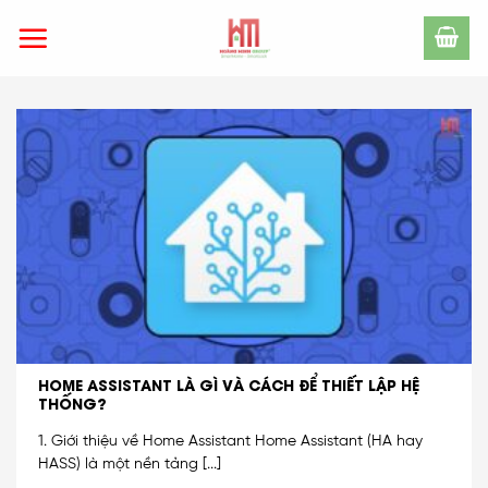
Skip
to
content
HOME ASSISTANT LÀ GÌ VÀ CÁCH ĐỂ THIẾT LẬP HỆ
THỐNG?
1. Giới thiệu về Home Assistant Home Assistant (HA hay
HASS) là một nền tảng [...]