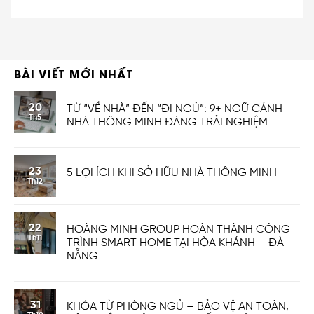
BÀI VIẾT MỚI NHẤT
20
TỪ “VỀ NHÀ” ĐẾN “ĐI NGỦ”: 9+ NGỮ CẢNH
Th5
NHÀ THÔNG MINH ĐÁNG TRẢI NGHIỆM
23
5 LỢI ÍCH KHI SỞ HỮU NHÀ THÔNG MINH
Th12
22
HOÀNG MINH GROUP HOÀN THÀNH CÔNG
Th11
TRÌNH SMART HOME TẠI HÒA KHÁNH – ĐÀ
NẴNG
31
KHÓA TỪ PHÒNG NGỦ – BẢO VỆ AN TOÀN,