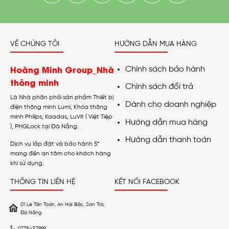
VỀ CHÚNG TÔI
HƯỚNG DẪN MUA HÀNG
Hoàng Minh Group_Nhà
Chính sách bảo hành
thông minh
Chính sách đổi trả
Là Nhà phân phối sản phẩm Thiết bị
Dành cho doanh nghiệp
điện thông minh Lumi, Khóa thông
minh Philips, Kaadas, LuVit ( Việt Tiệp
Hướng dẫn mua hàng
), PHGLock tại Đà Nẵng.
Hướng dẫn thanh toán
Dịch vụ lắp đặt và bảo hành 5*
mang đến an tâm cho khách hàng
khi sử dụng.
THÔNG TIN LIÊN HỆ
KẾT NỐI FACEBOOK
01 Lê Tấn Toán, An Hải Bắc, Sơn Trà,
Đà Nẵng
0779.43.7999