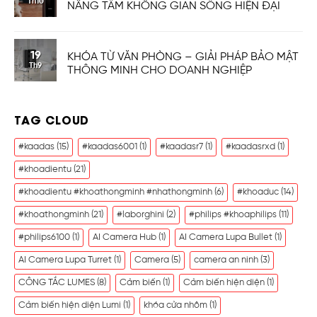
Th10
NÂNG TẦM KHÔNG GIAN SỐNG HIỆN ĐẠI
19
KHÓA TỪ VĂN PHÒNG – GIẢI PHÁP BẢO MẬT
Th9
THÔNG MINH CHO DOANH NGHIỆP
TAG CLOUD
#kaadas
(15)
#kaadas6001
(1)
#kaadasr7
(1)
#kaadasrxd
(1)
#khoadientu
(21)
#khoadientu #khoathongminh #nhathongminh
(6)
#khoaduc
(14)
#khoathongminh
(21)
#laborghini
(2)
#philips #khoaphilips
(11)
#philips6100
(1)
AI Camera Hub
(1)
AI Camera Lupa Bullet
(1)
AI Camera Lupa Turret
(1)
Camera
(5)
camera an ninh
(3)
CÔNG TẮC LUMES
(8)
Cảm biến
(1)
Cảm biến hiện diện
(1)
Cảm biến hiện diện Lumi
(1)
khóa cửa nhôm
(1)