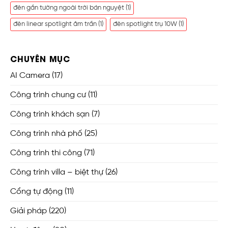
đèn gắn tường ngoài trời bán nguyệt
(1)
đèn linear spotlight âm trần
(1)
đèn spotlight trụ 10W
(1)
CHUYÊN MỤC
AI Camera
(17)
Công trình chung cư
(11)
Công trình khách sạn
(7)
Công trình nhà phố
(25)
Công trình thi công
(71)
Công trình villa – biệt thự
(26)
Cổng tự động
(11)
Giải pháp
(220)