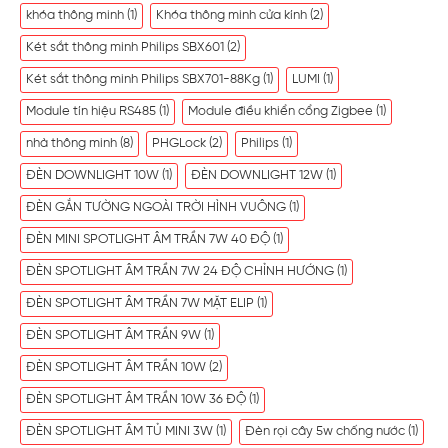
khóa thông minh
(1)
Khóa thông minh cửa kính
(2)
Két sắt thông minh Philips SBX601
(2)
Két sắt thông minh Philips SBX701-88Kg
(1)
LUMI
(1)
Module tín hiệu RS485
(1)
Module điều khiển cổng Zigbee
(1)
nhà thông minh
(8)
PHGLock
(2)
Philips
(1)
ĐÈN DOWNLIGHT 10W
(1)
ĐÈN DOWNLIGHT 12W
(1)
ĐÈN GẮN TƯỜNG NGOÀI TRỜI HÌNH VUÔNG
(1)
ĐÈN MINI SPOTLIGHT ÂM TRẦN 7W 40 ĐỘ
(1)
ĐÈN SPOTLIGHT ÂM TRẦN 7W 24 ĐỘ CHỈNH HƯỚNG
(1)
ĐÈN SPOTLIGHT ÂM TRẦN 7W MẶT ELIP
(1)
ĐÈN SPOTLIGHT ÂM TRẦN 9W
(1)
ĐÈN SPOTLIGHT ÂM TRẦN 10W
(2)
ĐÈN SPOTLIGHT ÂM TRẦN 10W 36 ĐỘ
(1)
ĐÈN SPOTLIGHT ÂM TỦ MINI 3W
(1)
Đèn rọi cây 5w chống nước
(1)