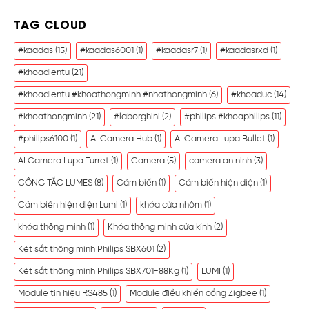
TAG CLOUD
#kaadas
(15)
#kaadas6001
(1)
#kaadasr7
(1)
#kaadasrxd
(1)
#khoadientu
(21)
#khoadientu #khoathongminh #nhathongminh
(6)
#khoaduc
(14)
#khoathongminh
(21)
#laborghini
(2)
#philips #khoaphilips
(11)
#philips6100
(1)
AI Camera Hub
(1)
AI Camera Lupa Bullet
(1)
AI Camera Lupa Turret
(1)
Camera
(5)
camera an ninh
(3)
CÔNG TẮC LUMES
(8)
Cảm biến
(1)
Cảm biến hiện diện
(1)
Cảm biến hiện diện Lumi
(1)
khóa cửa nhôm
(1)
khóa thông minh
(1)
Khóa thông minh cửa kính
(2)
Két sắt thông minh Philips SBX601
(2)
Két sắt thông minh Philips SBX701-88Kg
(1)
LUMI
(1)
Module tín hiệu RS485
(1)
Module điều khiển cổng Zigbee
(1)