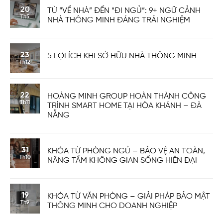
20
TỪ “VỀ NHÀ” ĐẾN “ĐI NGỦ”: 9+ NGỮ CẢNH
Th5
NHÀ THÔNG MINH ĐÁNG TRẢI NGHIỆM
23
5 LỢI ÍCH KHI SỞ HỮU NHÀ THÔNG MINH
Th12
22
HOÀNG MINH GROUP HOÀN THÀNH CÔNG
Th11
TRÌNH SMART HOME TẠI HÒA KHÁNH – ĐÀ
NẴNG
31
KHÓA TỪ PHÒNG NGỦ – BẢO VỆ AN TOÀN,
Th10
NÂNG TẦM KHÔNG GIAN SỐNG HIỆN ĐẠI
19
KHÓA TỪ VĂN PHÒNG – GIẢI PHÁP BẢO MẬT
Th9
THÔNG MINH CHO DOANH NGHIỆP