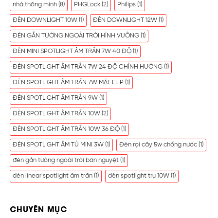
nhà thông minh
(8)
PHGLock
(2)
Philips
(1)
ĐÈN DOWNLIGHT 10W
(1)
ĐÈN DOWNLIGHT 12W
(1)
ĐÈN GẮN TƯỜNG NGOÀI TRỜI HÌNH VUÔNG
(1)
ĐÈN MINI SPOTLIGHT ÂM TRẦN 7W 40 ĐỘ
(1)
ĐÈN SPOTLIGHT ÂM TRẦN 7W 24 ĐỘ CHỈNH HƯỚNG
(1)
ĐÈN SPOTLIGHT ÂM TRẦN 7W MẶT ELIP
(1)
ĐÈN SPOTLIGHT ÂM TRẦN 9W
(1)
ĐÈN SPOTLIGHT ÂM TRẦN 10W
(2)
ĐÈN SPOTLIGHT ÂM TRẦN 10W 36 ĐỘ
(1)
ĐÈN SPOTLIGHT ÂM TỦ MINI 3W
(1)
Đèn rọi cây 5w chống nước
(1)
đèn gắn tường ngoài trời bán nguyệt
(1)
đèn linear spotlight âm trần
(1)
đèn spotlight trụ 10W
(1)
CHUYÊN MỤC