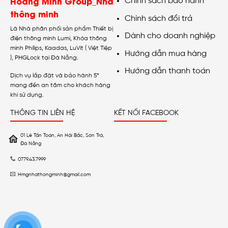
Hoàng Minh Group_Nhà
Chính sách bảo hành
thông minh
Chính sách đổi trả
Là Nhà phân phối sản phẩm Thiết bị
Dành cho doanh nghiệp
điện thông minh Lumi, Khóa thông
minh Philips, Kaadas, LuVit ( Việt Tiệp
Hướng dẫn mua hàng
), PHGLock tại Đà Nẵng.
Hướng dẫn thanh toán
Dịch vụ lắp đặt và bảo hành 5*
mang đến an tâm cho khách hàng
khi sử dụng.
THÔNG TIN LIÊN HỆ
KẾT NỐI FACEBOOK
01 Lê Tấn Toán, An Hải Bắc, Sơn Trà,
Đà Nẵng
0779.43.7999
Hmgnhathongminh@gmail.com