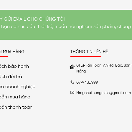
Y GỬI EMAIL CHO CHÚNG TÔI
i bạn có nhu cầu thiết kế, muốn trải nghiệm sản phẩm, chúng 
N MUA HÀNG
THÔNG TIN LIÊN HỆ
01 Lê Tấn Toán, An Hải Bắc, Sơn 
ách bảo hành
Nẵng
ách đổi trả
0779.43.7999
ho doanh nghiệp
Hmgnhathongminh@gmail.com
dẫn mua hàng
dẫn thanh toán