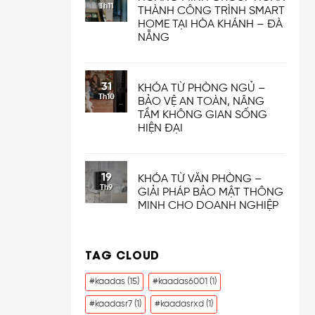
Th11
THÀNH CÔNG TRÌNH SMART
HOME TẠI HÒA KHÁNH – ĐÀ
NẴNG
31
KHÓA TỪ PHÒNG NGỦ –
Th10
BẢO VỆ AN TOÀN, NÂNG
TẦM KHÔNG GIAN SỐNG
HIỆN ĐẠI
19
KHÓA TỪ VĂN PHÒNG –
Th9
GIẢI PHÁP BẢO MẬT THÔNG
MINH CHO DOANH NGHIỆP
TAG CLOUD
#kaadas
(15)
#kaadas6001
(1)
#kaadasr7
(1)
#kaadasrxd
(1)