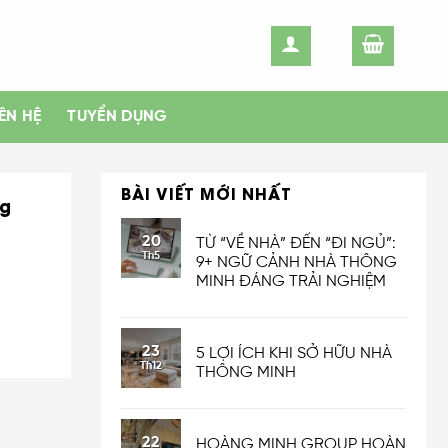
IÊN HỆ
TUYỂN DỤNG
BÀI VIẾT MỚI NHẤT
ng
20
TỪ “VỀ NHÀ” ĐẾN “ĐI NGỦ”:
Th5
9+ NGỮ CẢNH NHÀ THÔNG
MINH ĐÁNG TRẢI NGHIỆM
23
5 LỢI ÍCH KHI SỞ HỮU NHÀ
Th12
THÔNG MINH
22
HOÀNG MINH GROUP HOÀN