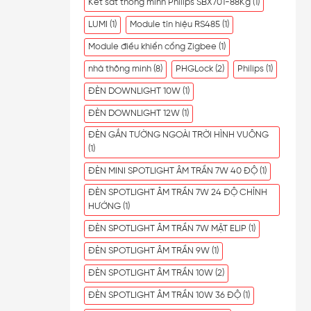
Két sắt thông minh Philips SBX701-88Kg
(1)
LUMI
(1)
Module tín hiệu RS485
(1)
Module điều khiển cổng Zigbee
(1)
nhà thông minh
(8)
PHGLock
(2)
Philips
(1)
ĐÈN DOWNLIGHT 10W
(1)
ĐÈN DOWNLIGHT 12W
(1)
ĐÈN GẮN TƯỜNG NGOÀI TRỜI HÌNH VUÔNG
(1)
ĐÈN MINI SPOTLIGHT ÂM TRẦN 7W 40 ĐỘ
(1)
ĐÈN SPOTLIGHT ÂM TRẦN 7W 24 ĐỘ CHỈNH
HƯỚNG
(1)
ĐÈN SPOTLIGHT ÂM TRẦN 7W MẶT ELIP
(1)
ĐÈN SPOTLIGHT ÂM TRẦN 9W
(1)
ĐÈN SPOTLIGHT ÂM TRẦN 10W
(2)
ĐÈN SPOTLIGHT ÂM TRẦN 10W 36 ĐỘ
(1)