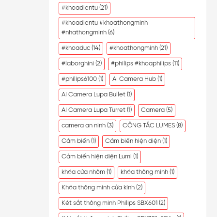
#khoadientu
(21)
#khoadientu #khoathongminh
#nhathongminh
(6)
#khoaduc
(14)
#khoathongminh
(21)
#laborghini
(2)
#philips #khoaphilips
(11)
#philips6100
(1)
AI Camera Hub
(1)
AI Camera Lupa Bullet
(1)
AI Camera Lupa Turret
(1)
Camera
(5)
camera an ninh
(3)
CÔNG TẮC LUMES
(8)
Cảm biến
(1)
Cảm biến hiện diện
(1)
Cảm biến hiện diện Lumi
(1)
khóa cửa nhôm
(1)
khóa thông minh
(1)
Khóa thông minh cửa kính
(2)
Két sắt thông minh Philips SBX601
(2)