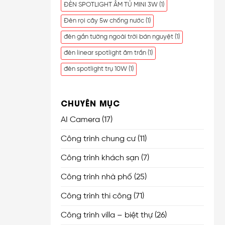
ĐÈN SPOTLIGHT ÂM TỦ MINI 3W
(1)
Đèn rọi cây 5w chống nước
(1)
đèn gắn tường ngoài trời bán nguyệt
(1)
đèn linear spotlight âm trần
(1)
đèn spotlight trụ 10W
(1)
CHUYÊN MỤC
AI Camera
(17)
Công trình chung cư
(11)
Công trình khách sạn
(7)
Công trình nhà phố
(25)
Công trình thi công
(71)
Công trình villa – biệt thự
(26)