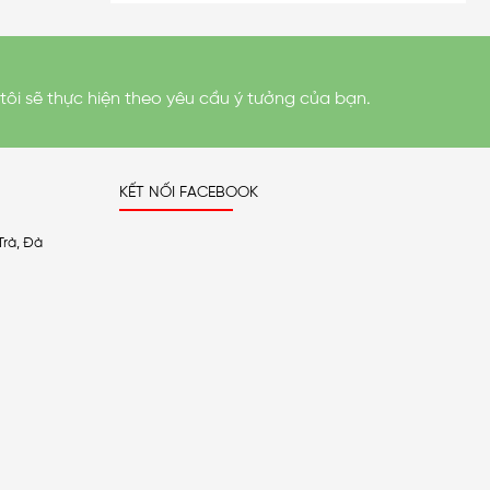
tôi sẽ thực hiện theo yêu cầu ý tưởng của bạn.
KẾT NỐI FACEBOOK
Trà, Đà