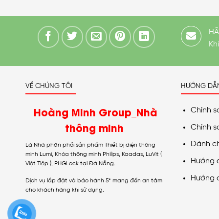
HÃ
Kh
VỀ CHÚNG TÔI
HƯỚNG DẪ
Hoàng Minh Group_Nhà
Chính s
thông minh
Chính s
Dành c
Là Nhà phân phối sản phẩm Thiết bị điện thông
minh Lumi, Khóa thông minh Philips, Kaadas, LuVit (
Hướng 
Việt Tiệp ), PHGLock tại Đà Nẵng.
Hướng 
Dịch vụ lắp đặt và bảo hành 5* mang đến an tâm
cho khách hàng khi sử dụng.