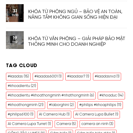
31
KHÓA TỪ PHÒNG NGỦ – BẢO VỆ AN TOÀN,
Th10
NÂNG TẦM KHÔNG GIAN SỐNG HIỆN ĐẠI
19
KHÓA TỪ VĂN PHÒNG – GIẢI PHÁP BẢO MẬT
Th9
THÔNG MINH CHO DOANH NGHIỆP
TAG CLOUD
#kaadas
(15)
#kaadas6001
(1)
#kaadasr7
(1)
#kaadasrxd
(1)
#khoadientu
(21)
#khoadientu #khoathongminh #nhathongminh
(6)
#khoaduc
(14)
#khoathongminh
(21)
#laborghini
(2)
#philips #khoaphilips
(11)
#philips6100
(1)
AI Camera Hub
(1)
AI Camera Lupa Bullet
(1)
AI Camera Lupa Turret
(1)
Camera
(5)
camera an ninh
(3)