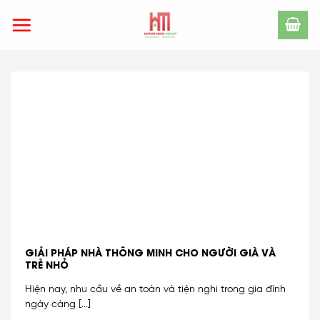
Skip
to
content
GIẢI PHÁP NHÀ THÔNG MINH CHO NGƯỜI GIÀ VÀ
TRẺ NHỎ
Hiện nay, nhu cầu về an toàn và tiện nghi trong gia đình
ngày càng [...]