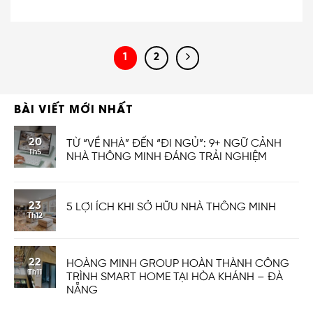
1
2
BÀI VIẾT MỚI NHẤT
20
TỪ “VỀ NHÀ” ĐẾN “ĐI NGỦ”: 9+ NGỮ CẢNH
Th5
NHÀ THÔNG MINH ĐÁNG TRẢI NGHIỆM
23
5 LỢI ÍCH KHI SỞ HỮU NHÀ THÔNG MINH
Th12
22
HOÀNG MINH GROUP HOÀN THÀNH CÔNG
Th11
TRÌNH SMART HOME TẠI HÒA KHÁNH – ĐÀ
NẴNG