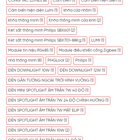
CÔNG TẮC LUMES
(8)
Cảm biến
(1)
Cảm biến hiện diện
(1)
Cảm biến hiện diện Lumi
(1)
khóa cửa nhôm
(1)
khóa thông minh
(1)
Khóa thông minh cửa kính
(2)
Két sắt thông minh Philips SBX601
(2)
Két sắt thông minh Philips SBX701-88Kg
(1)
LUMI
(1)
Module tín hiệu RS485
(1)
Module điều khiển cổng Zigbee
(1)
nhà thông minh
(8)
PHGLock
(2)
Philips
(1)
ĐÈN DOWNLIGHT 10W
(1)
ĐÈN DOWNLIGHT 12W
(1)
ĐÈN GẮN TƯỜNG NGOÀI TRỜI HÌNH VUÔNG
(1)
ĐÈN MINI SPOTLIGHT ÂM TRẦN 7W 40 ĐỘ
(1)
ĐÈN SPOTLIGHT ÂM TRẦN 7W 24 ĐỘ CHỈNH HƯỚNG
(1)
ĐÈN SPOTLIGHT ÂM TRẦN 7W MẶT ELIP
(1)
ĐÈN SPOTLIGHT ÂM TRẦN 9W
(1)
ĐÈN SPOTLIGHT ÂM TRẦN 10W
(2)