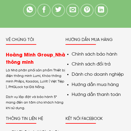
VỀ CHÚNG TÔI
HƯỚNG DẪN MUA HÀNG
Hoàng Minh Group_Nhà
Chính sách bảo hành
thông minh
Chính sách đổi trả
Là Nhà phân phối sản phẩm Thiết bị
Dành cho doanh nghiệp
điện thông minh Lumi, Khóa thông
minh Philips, Kaadas, LuVit ( Việt Tiệp
Hướng dẫn mua hàng
), PHGLock tại Đà Nẵng.
Hướng dẫn thanh toán
Dịch vụ lắp đặt và bảo hành 5*
mang đến an tâm cho khách hàng
khi sử dụng.
THÔNG TIN LIÊN HỆ
KẾT NỐI FACEBOOK