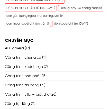
ĐÈN SPOTLIGHT ÂM TRẦN 10W 36 ĐỘ
(1)
ĐÈN SPOTLIGHT ÂM TỦ MINI 3W
(1)
Đèn rọi cây 5w chống nước
(1)
đèn gắn tường ngoài trời bán nguyệt
(1)
đèn linear spotlight âm trần
(1)
đèn spotlight trụ 10W
(1)
CHUYÊN MỤC
AI Camera
(17)
Công trình chung cư
(11)
Công trình khách sạn
(7)
Công trình nhà phố
(25)
Công trình thi công
(71)
Công trình villa – biệt thự
(26)
Cổng tự động
(11)