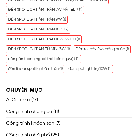
ĐÈN SPOTLIGHT ÂM TRẦN 7W MẶT ELIP
(1)
ĐÈN SPOTLIGHT ÂM TRẦN 9W
(1)
ĐÈN SPOTLIGHT ÂM TRẦN 10W
(2)
ĐÈN SPOTLIGHT ÂM TRẦN 10W 36 ĐỘ
(1)
ĐÈN SPOTLIGHT ÂM TỦ MINI 3W
(1)
Đèn rọi cây 5w chống nước
(1)
đèn gắn tường ngoài trời bán nguyệt
(1)
đèn linear spotlight âm trần
(1)
đèn spotlight trụ 10W
(1)
CHUYÊN MỤC
AI Camera
(17)
Công trình chung cư
(11)
Công trình khách sạn
(7)
Công trình nhà phố
(25)