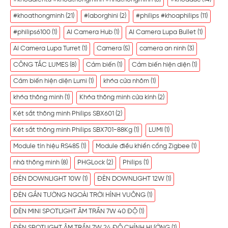
#khoathongminh
(21)
#laborghini
(2)
#philips #khoaphilips
(11)
#philips6100
(1)
AI Camera Hub
(1)
AI Camera Lupa Bullet
(1)
AI Camera Lupa Turret
(1)
Camera
(5)
camera an ninh
(3)
CÔNG TẮC LUMES
(8)
Cảm biến
(1)
Cảm biến hiện diện
(1)
Cảm biến hiện diện Lumi
(1)
khóa cửa nhôm
(1)
khóa thông minh
(1)
Khóa thông minh cửa kính
(2)
Két sắt thông minh Philips SBX601
(2)
Két sắt thông minh Philips SBX701-88Kg
(1)
LUMI
(1)
Module tín hiệu RS485
(1)
Module điều khiển cổng Zigbee
(1)
nhà thông minh
(8)
PHGLock
(2)
Philips
(1)
ĐÈN DOWNLIGHT 10W
(1)
ĐÈN DOWNLIGHT 12W
(1)
ĐÈN GẮN TƯỜNG NGOÀI TRỜI HÌNH VUÔNG
(1)
ĐÈN MINI SPOTLIGHT ÂM TRẦN 7W 40 ĐỘ
(1)
ĐÈN SPOTLIGHT ÂM TRẦN 7W 24 ĐỘ CHỈNH HƯỚNG
(1)