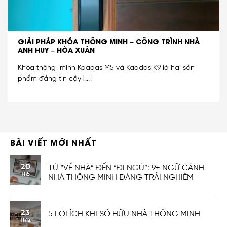
GIẢI PHÁP KHÓA THÔNG MINH – CÔNG TRÌNH NHÀ
ANH HUY – HÒA XUÂN
Khóa thông minh Kaadas M5 và Kaadas K9 là hai sản
phẩm đáng tin cậy [...]
BÀI VIẾT MỚI NHẤT
20
TỪ “VỀ NHÀ” ĐẾN “ĐI NGỦ”: 9+ NGỮ CẢNH
Th5
NHÀ THÔNG MINH ĐÁNG TRẢI NGHIỆM
23
5 LỢI ÍCH KHI SỞ HỮU NHÀ THÔNG MINH
Th12