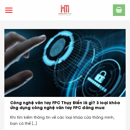
Skip
to
content
Công nghệ vân tay FPC Thụy Điển là gì? 3 loại khóa
ứng dụng công nghệ vân tay FPC đáng mua
Khi tìm kiếm thông tin về các loại khóa cửa thông minh,
bạn có thể [...]