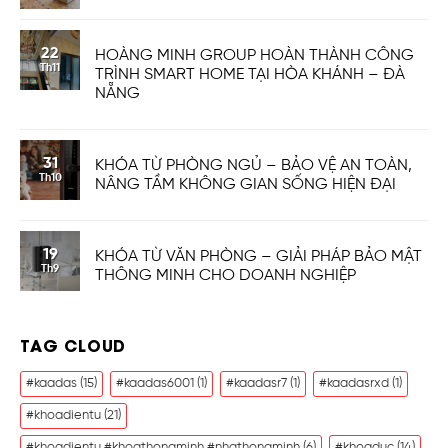
22
HOÀNG MINH GROUP HOÀN THÀNH CÔNG
Th11
TRÌNH SMART HOME TẠI HÒA KHÁNH – ĐÀ
NẴNG
31
KHÓA TỪ PHÒNG NGỦ – BẢO VỆ AN TOÀN,
Th10
NÂNG TẦM KHÔNG GIAN SỐNG HIỆN ĐẠI
19
KHÓA TỪ VĂN PHÒNG – GIẢI PHÁP BẢO MẬT
Th9
THÔNG MINH CHO DOANH NGHIỆP
TAG CLOUD
#kaadas
(15)
#kaadas6001
(1)
#kaadasr7
(1)
#kaadasrxd
(1)
#khoadientu
(21)
#khoadientu #khoathongminh #nhathongminh
(6)
#khoaduc
(14)