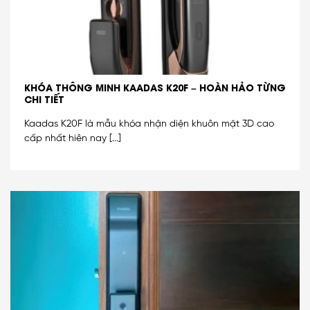
KHÓA THÔNG MINH KAADAS K20F – HOÀN HẢO TỪNG
CHI TIẾT
Kaadas K20F là mẫu khóa nhận diện khuôn mặt 3D cao
cấp nhất hiên nay [...]