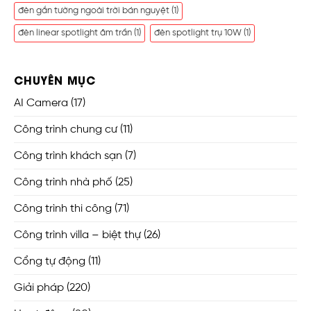
đèn gắn tường ngoài trời bán nguyệt
(1)
đèn linear spotlight âm trần
(1)
đèn spotlight trụ 10W
(1)
CHUYÊN MỤC
AI Camera
(17)
Công trình chung cư
(11)
Công trình khách sạn
(7)
Công trình nhà phố
(25)
Công trình thi công
(71)
Công trình villa – biệt thự
(26)
Cổng tự động
(11)
Giải pháp
(220)