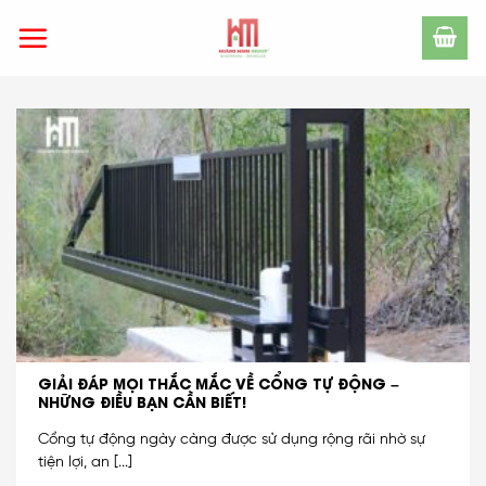
Skip
to
content
GIẢI ĐÁP MỌI THẮC MẮC VỀ CỔNG TỰ ĐỘNG –
NHỮNG ĐIỀU BẠN CẦN BIẾT!
Cổng tự động ngày càng được sử dụng rộng rãi nhờ sự
tiện lợi, an [...]