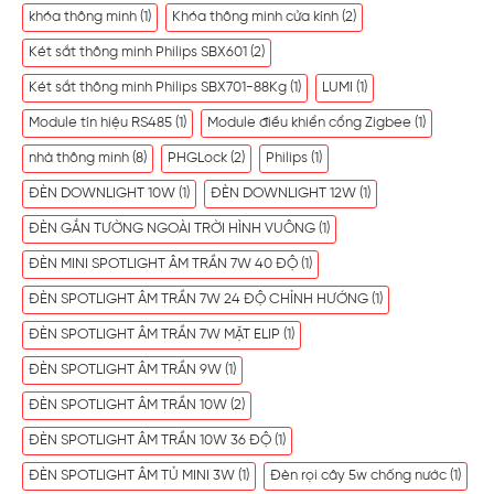
khóa thông minh
(1)
Khóa thông minh cửa kính
(2)
Két sắt thông minh Philips SBX601
(2)
Két sắt thông minh Philips SBX701-88Kg
(1)
LUMI
(1)
Module tín hiệu RS485
(1)
Module điều khiển cổng Zigbee
(1)
nhà thông minh
(8)
PHGLock
(2)
Philips
(1)
ĐÈN DOWNLIGHT 10W
(1)
ĐÈN DOWNLIGHT 12W
(1)
ĐÈN GẮN TƯỜNG NGOÀI TRỜI HÌNH VUÔNG
(1)
ĐÈN MINI SPOTLIGHT ÂM TRẦN 7W 40 ĐỘ
(1)
ĐÈN SPOTLIGHT ÂM TRẦN 7W 24 ĐỘ CHỈNH HƯỚNG
(1)
ĐÈN SPOTLIGHT ÂM TRẦN 7W MẶT ELIP
(1)
ĐÈN SPOTLIGHT ÂM TRẦN 9W
(1)
ĐÈN SPOTLIGHT ÂM TRẦN 10W
(2)
ĐÈN SPOTLIGHT ÂM TRẦN 10W 36 ĐỘ
(1)
ĐÈN SPOTLIGHT ÂM TỦ MINI 3W
(1)
Đèn rọi cây 5w chống nước
(1)