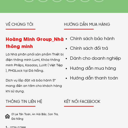
VỀ CHÚNG TÔI
HƯỚNG DẪN MUA HÀNG
Hoàng Minh Group_Nhà
Chính sách bảo hành
thông minh
Chính sách đổi trả
Là Nhà phân phối sản phẩm Thiết bị
Dành cho doanh nghiệp
điện thông minh Lumi, Khóa thông
minh Philips, Kaadas, LuVit ( Việt Tiệp
Hướng dẫn mua hàng
), PHGLock tại Đà Nẵng.
Hướng dẫn thanh toán
Dịch vụ lắp đặt và bảo hành 5*
mang đến an tâm cho khách hàng
khi sử dụng.
THÔNG TIN LIÊN HỆ
KẾT NỐI FACEBOOK
01 Lê Tấn Toán, An Hải Bắc, Sơn Trà,
Đà Nẵng
0779.43.7999