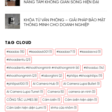
Th10
NÂNG TẦM KHÔNG GIAN SỐNG HIỆN ĐẠI
19
KHÓA TỪ VĂN PHÒNG – GIẢI PHÁP BẢO MẬT
Th9
THÔNG MINH CHO DOANH NGHIỆP
TAG CLOUD
#kaadas
(15)
#kaadas6001
(1)
#kaadasr7
(1)
#kaadasrxd
(1)
#khoadientu
(21)
#khoadientu #khoathongminh #nhathongminh
(6)
#khoaduc
(14)
#khoathongminh
(21)
#laborghini
(2)
#philips #khoaphilips
(11)
#philips6100
(1)
AI Camera Hub
(1)
AI Camera Lupa Bullet
(1)
AI Camera Lupa Turret
(1)
Camera
(5)
camera an ninh
(3)
CÔNG TẮC LUMES
(8)
Cảm biến
(1)
Cảm biến hiện diện
(1)
Cảm biến hiện diện Lumi
(1)
khóa cửa nhôm
(1)