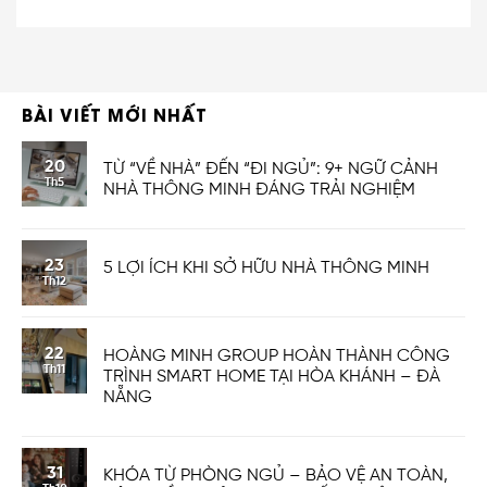
BÀI VIẾT MỚI NHẤT
20
TỪ “VỀ NHÀ” ĐẾN “ĐI NGỦ”: 9+ NGỮ CẢNH
Th5
NHÀ THÔNG MINH ĐÁNG TRẢI NGHIỆM
23
5 LỢI ÍCH KHI SỞ HỮU NHÀ THÔNG MINH
Th12
22
HOÀNG MINH GROUP HOÀN THÀNH CÔNG
Th11
TRÌNH SMART HOME TẠI HÒA KHÁNH – ĐÀ
NẴNG
31
KHÓA TỪ PHÒNG NGỦ – BẢO VỆ AN TOÀN,