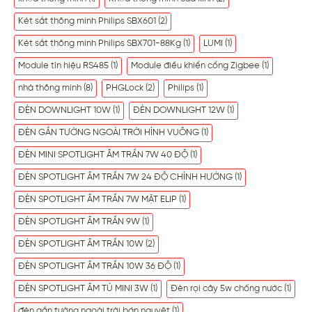
Két sắt thông minh Philips SBX601
(2)
Két sắt thông minh Philips SBX701-88Kg
(1)
LUMI
(1)
Module tín hiệu RS485
(1)
Module điều khiển cổng Zigbee
(1)
nhà thông minh
(8)
PHGLock
(2)
Philips
(1)
ĐÈN DOWNLIGHT 10W
(1)
ĐÈN DOWNLIGHT 12W
(1)
ĐÈN GẮN TƯỜNG NGOÀI TRỜI HÌNH VUÔNG
(1)
ĐÈN MINI SPOTLIGHT ÂM TRẦN 7W 40 ĐỘ
(1)
ĐÈN SPOTLIGHT ÂM TRẦN 7W 24 ĐỘ CHỈNH HƯỚNG
(1)
ĐÈN SPOTLIGHT ÂM TRẦN 7W MẶT ELIP
(1)
ĐÈN SPOTLIGHT ÂM TRẦN 9W
(1)
ĐÈN SPOTLIGHT ÂM TRẦN 10W
(2)
ĐÈN SPOTLIGHT ÂM TRẦN 10W 36 ĐỘ
(1)
ĐÈN SPOTLIGHT ÂM TỦ MINI 3W
(1)
Đèn rọi cây 5w chống nước
(1)
đèn gắn tường ngoài trời bán nguyệt
(1)