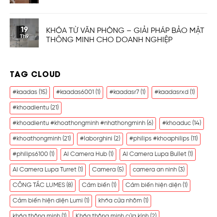
19
KHÓA TỪ VĂN PHÒNG – GIẢI PHÁP BẢO MẬT
Th9
THÔNG MINH CHO DOANH NGHIỆP
TAG CLOUD
#kaadas
(15)
#kaadas6001
(1)
#kaadasr7
(1)
#kaadasrxd
(1)
#khoadientu
(21)
#khoadientu #khoathongminh #nhathongminh
(6)
#khoaduc
(14)
#khoathongminh
(21)
#laborghini
(2)
#philips #khoaphilips
(11)
#philips6100
(1)
AI Camera Hub
(1)
AI Camera Lupa Bullet
(1)
AI Camera Lupa Turret
(1)
Camera
(5)
camera an ninh
(3)
CÔNG TẮC LUMES
(8)
Cảm biến
(1)
Cảm biến hiện diện
(1)
Cảm biến hiện diện Lumi
(1)
khóa cửa nhôm
(1)
khóa thông minh
(1)
Khóa thông minh cửa kính
(2)