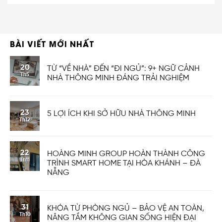
BÀI VIẾT MỚI NHẤT
20
TỪ “VỀ NHÀ” ĐẾN “ĐI NGỦ”: 9+ NGỮ CẢNH
Th5
NHÀ THÔNG MINH ĐÁNG TRẢI NGHIỆM
23
5 LỢI ÍCH KHI SỞ HỮU NHÀ THÔNG MINH
Th12
22
HOÀNG MINH GROUP HOÀN THÀNH CÔNG
Th11
TRÌNH SMART HOME TẠI HÒA KHÁNH – ĐÀ
NẴNG
31
KHÓA TỪ PHÒNG NGỦ – BẢO VỆ AN TOÀN,
Th10
NÂNG TẦM KHÔNG GIAN SỐNG HIỆN ĐẠI