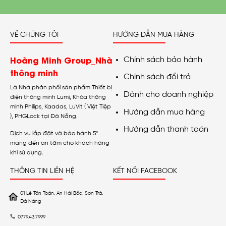
VỀ CHÚNG TÔI
HƯỚNG DẪN MUA HÀNG
Hoàng Minh Group_Nhà
Chính sách bảo hành
thông minh
Chính sách đổi trả
Là Nhà phân phối sản phẩm Thiết bị
Dành cho doanh nghiệp
điện thông minh Lumi, Khóa thông
minh Philips, Kaadas, LuVit ( Việt Tiệp
Hướng dẫn mua hàng
), PHGLock tại Đà Nẵng.
Hướng dẫn thanh toán
Dịch vụ lắp đặt và bảo hành 5*
mang đến an tâm cho khách hàng
khi sử dụng.
THÔNG TIN LIÊN HỆ
KẾT NỐI FACEBOOK
01 Lê Tấn Toán, An Hải Bắc, Sơn Trà,
Đà Nẵng
0779.43.7999