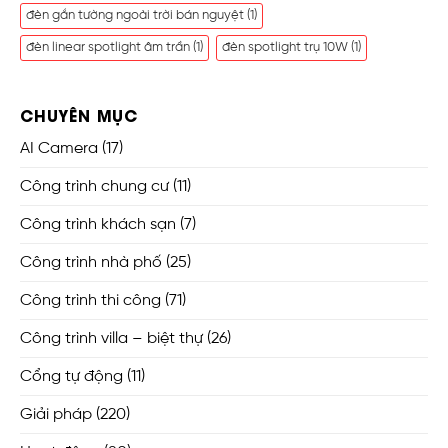
đèn gắn tường ngoài trời bán nguyệt
(1)
đèn linear spotlight âm trần
(1)
đèn spotlight trụ 10W
(1)
CHUYÊN MỤC
AI Camera
(17)
Công trình chung cư
(11)
Công trình khách sạn
(7)
Công trình nhà phố
(25)
Công trình thi công
(71)
Công trình villa – biệt thự
(26)
Cổng tự động
(11)
Giải pháp
(220)