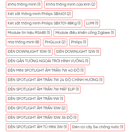
khóa thông minh
(1)
Khóa thông minh cửa kính
(2)
Két sắt thông minh Philips SBX601
(2)
Két sắt thông minh Philips SBX701-88Kg
(1)
LUMI
(1)
Module tín hiệu RS485
(1)
Module điều khiển cổng Zigbee
(1)
nhà thông minh
(8)
PHGLock
(2)
Philips
(1)
ĐÈN DOWNLIGHT 10W
(1)
ĐÈN DOWNLIGHT 12W
(1)
ĐÈN GẮN TƯỜNG NGOÀI TRỜI HÌNH VUÔNG
(1)
ĐÈN MINI SPOTLIGHT ÂM TRẦN 7W 40 ĐỘ
(1)
ĐÈN SPOTLIGHT ÂM TRẦN 7W 24 ĐỘ CHỈNH HƯỚNG
(1)
ĐÈN SPOTLIGHT ÂM TRẦN 7W MẶT ELIP
(1)
ĐÈN SPOTLIGHT ÂM TRẦN 9W
(1)
ĐÈN SPOTLIGHT ÂM TRẦN 10W
(2)
ĐÈN SPOTLIGHT ÂM TRẦN 10W 36 ĐỘ
(1)
ĐÈN SPOTLIGHT ÂM TỦ MINI 3W
(1)
Đèn rọi cây 5w chống nước
(1)