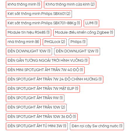
khóa thông minh
(1)
Khóa thông minh cửa kính
(2)
Két sắt thông minh Philips SBX601
(2)
Két sắt thông minh Philips SBX701-88Kg
(1)
LUMI
(1)
Module tín hiệu RS485
(1)
Module điều khiển cổng Zigbee
(1)
nhà thông minh
(8)
PHGLock
(2)
Philips
(1)
ĐÈN DOWNLIGHT 10W
(1)
ĐÈN DOWNLIGHT 12W
(1)
ĐÈN GẮN TƯỜNG NGOÀI TRỜI HÌNH VUÔNG
(1)
ĐÈN MINI SPOTLIGHT ÂM TRẦN 7W 40 ĐỘ
(1)
ĐÈN SPOTLIGHT ÂM TRẦN 7W 24 ĐỘ CHỈNH HƯỚNG
(1)
ĐÈN SPOTLIGHT ÂM TRẦN 7W MẶT ELIP
(1)
ĐÈN SPOTLIGHT ÂM TRẦN 9W
(1)
ĐÈN SPOTLIGHT ÂM TRẦN 10W
(2)
ĐÈN SPOTLIGHT ÂM TRẦN 10W 36 ĐỘ
(1)
ĐÈN SPOTLIGHT ÂM TỦ MINI 3W
(1)
Đèn rọi cây 5w chống nước
(1)