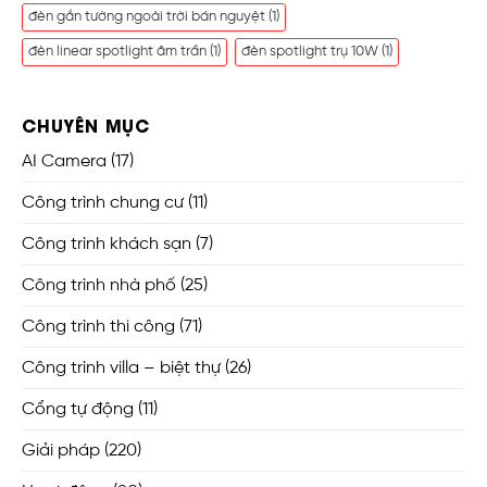
đèn gắn tường ngoài trời bán nguyệt
(1)
đèn linear spotlight âm trần
(1)
đèn spotlight trụ 10W
(1)
CHUYÊN MỤC
AI Camera
(17)
Công trình chung cư
(11)
Công trình khách sạn
(7)
Công trình nhà phố
(25)
Công trình thi công
(71)
Công trình villa – biệt thự
(26)
Cổng tự động
(11)
Giải pháp
(220)