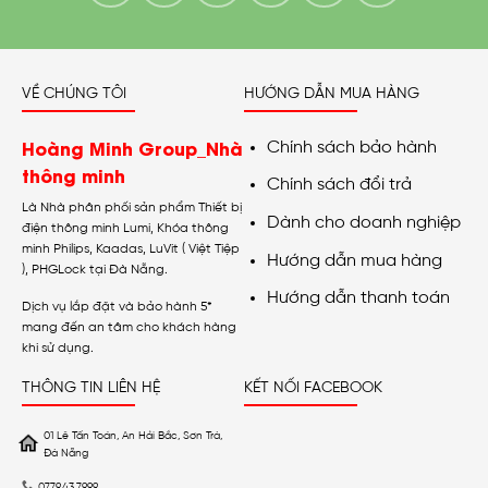
VỀ CHÚNG TÔI
HƯỚNG DẪN MUA HÀNG
Hoàng Minh Group_Nhà
Chính sách bảo hành
thông minh
Chính sách đổi trả
Là Nhà phân phối sản phẩm Thiết bị
Dành cho doanh nghiệp
điện thông minh Lumi, Khóa thông
minh Philips, Kaadas, LuVit ( Việt Tiệp
Hướng dẫn mua hàng
), PHGLock tại Đà Nẵng.
Hướng dẫn thanh toán
Dịch vụ lắp đặt và bảo hành 5*
mang đến an tâm cho khách hàng
khi sử dụng.
THÔNG TIN LIÊN HỆ
KẾT NỐI FACEBOOK
01 Lê Tấn Toán, An Hải Bắc, Sơn Trà,
Đà Nẵng
0779.43.7999