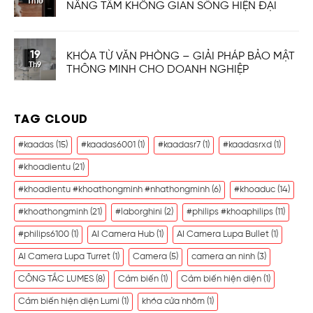
Th10
NÂNG TẦM KHÔNG GIAN SỐNG HIỆN ĐẠI
19
KHÓA TỪ VĂN PHÒNG – GIẢI PHÁP BẢO MẬT
Th9
THÔNG MINH CHO DOANH NGHIỆP
TAG CLOUD
#kaadas
(15)
#kaadas6001
(1)
#kaadasr7
(1)
#kaadasrxd
(1)
#khoadientu
(21)
#khoadientu #khoathongminh #nhathongminh
(6)
#khoaduc
(14)
#khoathongminh
(21)
#laborghini
(2)
#philips #khoaphilips
(11)
#philips6100
(1)
AI Camera Hub
(1)
AI Camera Lupa Bullet
(1)
AI Camera Lupa Turret
(1)
Camera
(5)
camera an ninh
(3)
CÔNG TẮC LUMES
(8)
Cảm biến
(1)
Cảm biến hiện diện
(1)
Cảm biến hiện diện Lumi
(1)
khóa cửa nhôm
(1)