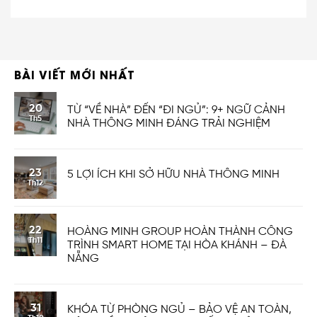
BÀI VIẾT MỚI NHẤT
20
TỪ “VỀ NHÀ” ĐẾN “ĐI NGỦ”: 9+ NGỮ CẢNH
Th5
NHÀ THÔNG MINH ĐÁNG TRẢI NGHIỆM
23
5 LỢI ÍCH KHI SỞ HỮU NHÀ THÔNG MINH
Th12
22
HOÀNG MINH GROUP HOÀN THÀNH CÔNG
Th11
TRÌNH SMART HOME TẠI HÒA KHÁNH – ĐÀ
NẴNG
31
KHÓA TỪ PHÒNG NGỦ – BẢO VỆ AN TOÀN,