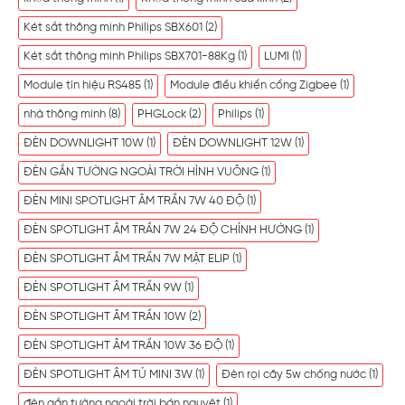
Két sắt thông minh Philips SBX601
(2)
Két sắt thông minh Philips SBX701-88Kg
(1)
LUMI
(1)
Module tín hiệu RS485
(1)
Module điều khiển cổng Zigbee
(1)
nhà thông minh
(8)
PHGLock
(2)
Philips
(1)
ĐÈN DOWNLIGHT 10W
(1)
ĐÈN DOWNLIGHT 12W
(1)
ĐÈN GẮN TƯỜNG NGOÀI TRỜI HÌNH VUÔNG
(1)
ĐÈN MINI SPOTLIGHT ÂM TRẦN 7W 40 ĐỘ
(1)
ĐÈN SPOTLIGHT ÂM TRẦN 7W 24 ĐỘ CHỈNH HƯỚNG
(1)
ĐÈN SPOTLIGHT ÂM TRẦN 7W MẶT ELIP
(1)
ĐÈN SPOTLIGHT ÂM TRẦN 9W
(1)
ĐÈN SPOTLIGHT ÂM TRẦN 10W
(2)
ĐÈN SPOTLIGHT ÂM TRẦN 10W 36 ĐỘ
(1)
ĐÈN SPOTLIGHT ÂM TỦ MINI 3W
(1)
Đèn rọi cây 5w chống nước
(1)
đèn gắn tường ngoài trời bán nguyệt
(1)