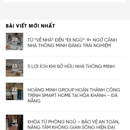
BÀI VIẾT MỚI NHẤT
20
TỪ “VỀ NHÀ” ĐẾN “ĐI NGỦ”: 9+ NGỮ CẢNH
Th5
NHÀ THÔNG MINH ĐÁNG TRẢI NGHIỆM
23
5 LỢI ÍCH KHI SỞ HỮU NHÀ THÔNG MINH
Th12
22
HOÀNG MINH GROUP HOÀN THÀNH CÔNG
Th11
TRÌNH SMART HOME TẠI HÒA KHÁNH – ĐÀ
NẴNG
31
KHÓA TỪ PHÒNG NGỦ – BẢO VỆ AN TOÀN,
Th10
NÂNG TẦM KHÔNG GIAN SỐNG HIỆN ĐẠI