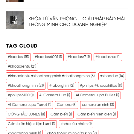
19
KHÓA TỪ VĂN PHÒNG – GIẢI PHÁP BẢO MẬT
Th9
THÔNG MINH CHO DOANH NGHIỆP
TAG CLOUD
#kaadas
(15)
#kaadas6001
(1)
#kaadasr7
(1)
#kaadasrxd
(1)
#khoadientu
(21)
#khoadientu #khoathongminh #nhathongminh
(6)
#khoaduc
(14)
#khoathongminh
(21)
#laborghini
(2)
#philips #khoaphilips
(11)
#philips6100
(1)
AI Camera Hub
(1)
AI Camera Lupa Bullet
(1)
AI Camera Lupa Turret
(1)
Camera
(5)
camera an ninh
(3)
CÔNG TẮC LUMES
(8)
Cảm biến
(1)
Cảm biến hiện diện
(1)
Cảm biến hiện diện Lumi
(1)
khóa cửa nhôm
(1)
khóa thông minh
(1)
Khóa thông minh cửa kính
(2)