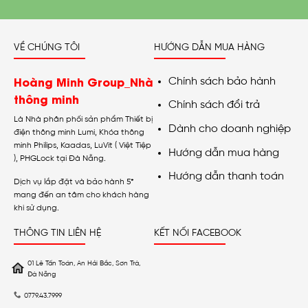
VỀ CHÚNG TÔI
HƯỚNG DẪN MUA HÀNG
Hoàng Minh Group_Nhà
Chính sách bảo hành
thông minh
Chính sách đổi trả
Là Nhà phân phối sản phẩm Thiết bị
Dành cho doanh nghiệp
điện thông minh Lumi, Khóa thông
minh Philips, Kaadas, LuVit ( Việt Tiệp
Hướng dẫn mua hàng
), PHGLock tại Đà Nẵng.
Hướng dẫn thanh toán
Dịch vụ lắp đặt và bảo hành 5*
mang đến an tâm cho khách hàng
khi sử dụng.
THÔNG TIN LIÊN HỆ
KẾT NỐI FACEBOOK
01 Lê Tấn Toán, An Hải Bắc, Sơn Trà,
Đà Nẵng
0779.43.7999