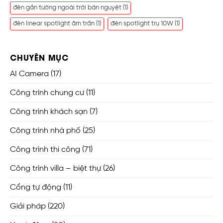
đèn gắn tường ngoài trời bán nguyệt
(1)
đèn linear spotlight âm trần
(1)
đèn spotlight trụ 10W
(1)
CHUYÊN MỤC
AI Camera
(17)
Công trình chung cư
(11)
Công trình khách sạn
(7)
Công trình nhà phố
(25)
Công trình thi công
(71)
Công trình villa – biệt thự
(26)
Cổng tự động
(11)
Giải pháp
(220)