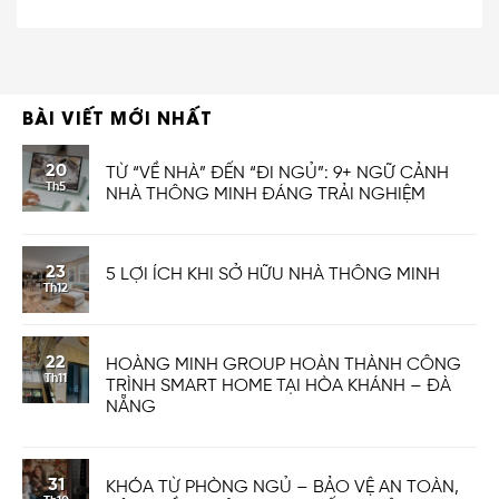
BÀI VIẾT MỚI NHẤT
20
TỪ “VỀ NHÀ” ĐẾN “ĐI NGỦ”: 9+ NGỮ CẢNH
Th5
NHÀ THÔNG MINH ĐÁNG TRẢI NGHIỆM
23
5 LỢI ÍCH KHI SỞ HỮU NHÀ THÔNG MINH
Th12
22
HOÀNG MINH GROUP HOÀN THÀNH CÔNG
Th11
TRÌNH SMART HOME TẠI HÒA KHÁNH – ĐÀ
NẴNG
31
KHÓA TỪ PHÒNG NGỦ – BẢO VỆ AN TOÀN,