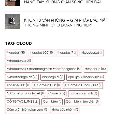
Th10
NÂNG TẦM KHÔNG GIAN SỐNG HIỆN ĐẠI
19
KHÓA TỪ VĂN PHÒNG – GIẢI PHÁP BẢO MẬT
Th9
THÔNG MINH CHO DOANH NGHIỆP
TAG CLOUD
#kaadas
(15)
#kaadas6001
(1)
#kaadasr7
(1)
#kaadasrxd
(1)
#khoadientu
(21)
#khoadientu #khoathongminh #nhathongminh
(6)
#khoaduc
(14)
#khoathongminh
(21)
#laborghini
(2)
#philips #khoaphilips
(11)
#philips6100
(1)
AI Camera Hub
(1)
AI Camera Lupa Bullet
(1)
AI Camera Lupa Turret
(1)
Camera
(5)
camera an ninh
(3)
CÔNG TẮC LUMES
(8)
Cảm biến
(1)
Cảm biến hiện diện
(1)
Cảm biến hiện diện Lumi
(1)
khóa cửa nhôm
(1)