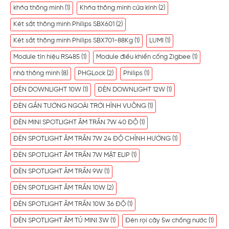
khóa thông minh
(1)
Khóa thông minh cửa kính
(2)
Két sắt thông minh Philips SBX601
(2)
Két sắt thông minh Philips SBX701-88Kg
(1)
LUMI
(1)
Module tín hiệu RS485
(1)
Module điều khiển cổng Zigbee
(1)
nhà thông minh
(8)
PHGLock
(2)
Philips
(1)
ĐÈN DOWNLIGHT 10W
(1)
ĐÈN DOWNLIGHT 12W
(1)
ĐÈN GẮN TƯỜNG NGOÀI TRỜI HÌNH VUÔNG
(1)
ĐÈN MINI SPOTLIGHT ÂM TRẦN 7W 40 ĐỘ
(1)
ĐÈN SPOTLIGHT ÂM TRẦN 7W 24 ĐỘ CHỈNH HƯỚNG
(1)
ĐÈN SPOTLIGHT ÂM TRẦN 7W MẶT ELIP
(1)
ĐÈN SPOTLIGHT ÂM TRẦN 9W
(1)
ĐÈN SPOTLIGHT ÂM TRẦN 10W
(2)
ĐÈN SPOTLIGHT ÂM TRẦN 10W 36 ĐỘ
(1)
ĐÈN SPOTLIGHT ÂM TỦ MINI 3W
(1)
Đèn rọi cây 5w chống nước
(1)