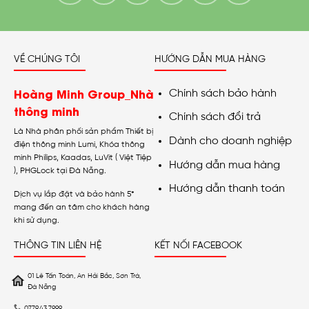
VỀ CHÚNG TÔI
HƯỚNG DẪN MUA HÀNG
Hoàng Minh Group_Nhà
Chính sách bảo hành
thông minh
Chính sách đổi trả
Là Nhà phân phối sản phẩm Thiết bị
Dành cho doanh nghiệp
điện thông minh Lumi, Khóa thông
minh Philips, Kaadas, LuVit ( Việt Tiệp
Hướng dẫn mua hàng
), PHGLock tại Đà Nẵng.
Hướng dẫn thanh toán
Dịch vụ lắp đặt và bảo hành 5*
mang đến an tâm cho khách hàng
khi sử dụng.
THÔNG TIN LIÊN HỆ
KẾT NỐI FACEBOOK
01 Lê Tấn Toán, An Hải Bắc, Sơn Trà,
Đà Nẵng
0779.43.7999