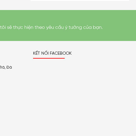
tôi sẽ thực hiện theo yêu cầu ý tưởng của bạn.
KẾT NỐI FACEBOOK
Trà, Đà