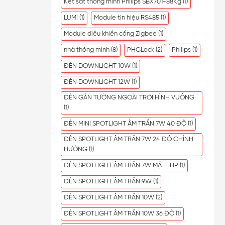
Két sắt thông minh Philips SBX701-88Kg
(1)
LUMI
(1)
Module tín hiệu RS485
(1)
Module điều khiển cổng Zigbee
(1)
nhà thông minh
(8)
PHGLock
(2)
Philips
(1)
ĐÈN DOWNLIGHT 10W
(1)
ĐÈN DOWNLIGHT 12W
(1)
ĐÈN GẮN TƯỜNG NGOÀI TRỜI HÌNH VUÔNG
(1)
ĐÈN MINI SPOTLIGHT ÂM TRẦN 7W 40 ĐỘ
(1)
ĐÈN SPOTLIGHT ÂM TRẦN 7W 24 ĐỘ CHỈNH
HƯỚNG
(1)
ĐÈN SPOTLIGHT ÂM TRẦN 7W MẶT ELIP
(1)
ĐÈN SPOTLIGHT ÂM TRẦN 9W
(1)
ĐÈN SPOTLIGHT ÂM TRẦN 10W
(2)
ĐÈN SPOTLIGHT ÂM TRẦN 10W 36 ĐỘ
(1)