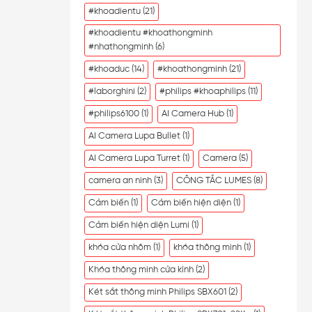
#khoadientu
(21)
#khoadientu #khoathongminh
#nhathongminh
(6)
#khoaduc
(14)
#khoathongminh
(21)
#laborghini
(2)
#philips #khoaphilips
(11)
#philips6100
(1)
AI Camera Hub
(1)
AI Camera Lupa Bullet
(1)
AI Camera Lupa Turret
(1)
Camera
(5)
camera an ninh
(3)
CÔNG TẮC LUMES
(8)
Cảm biến
(1)
Cảm biến hiện diện
(1)
Cảm biến hiện diện Lumi
(1)
khóa cửa nhôm
(1)
khóa thông minh
(1)
Khóa thông minh cửa kính
(2)
Két sắt thông minh Philips SBX601
(2)