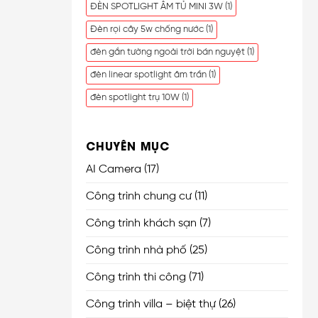
ĐÈN SPOTLIGHT ÂM TỦ MINI 3W
(1)
Đèn rọi cây 5w chống nước
(1)
đèn gắn tường ngoài trời bán nguyệt
(1)
đèn linear spotlight âm trần
(1)
đèn spotlight trụ 10W
(1)
CHUYÊN MỤC
AI Camera
(17)
Công trình chung cư
(11)
Công trình khách sạn
(7)
Công trình nhà phố
(25)
Công trình thi công
(71)
Công trình villa – biệt thự
(26)