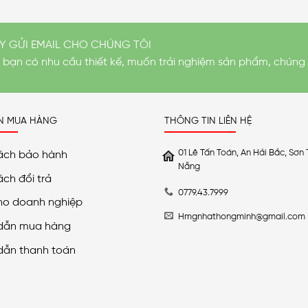
Y GỬI EMAIL CHO CHÚNG TÔI
i bạn có nhu cầu thiết kế, muốn trải nghiệm sản phẩm, chúng 
N MUA HÀNG
THÔNG TIN LIÊN HỆ
01 Lê Tấn Toán, An Hải Bắc, Sơn 
ách bảo hành
Nẵng
ách đổi trả
0779.43.7999
ho doanh nghiệp
Hmgnhathongminh@gmail.com
dẫn mua hàng
dẫn thanh toán