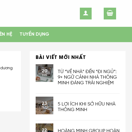
IÊN HỆ
TUYỂN DỤNG
BÀI VIẾT MỚI NHẤT
 dương
20
TỪ “VỀ NHÀ” ĐẾN “ĐI NGỦ”:
Th5
9+ NGỮ CẢNH NHÀ THÔNG
MINH ĐÁNG TRẢI NGHIỆM
23
5 LỢI ÍCH KHI SỞ HỮU NHÀ
Th12
THÔNG MINH
22
HOÀNG MINH GROUP HOÀN