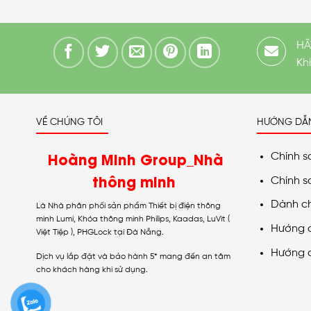
HÃ
Kh
VỀ CHÚNG TÔI
HƯỚNG DẪ
Hoàng Minh Group_Nhà
Chính s
thông minh
Chính s
Dành c
Là Nhà phân phối sản phẩm Thiết bị điện thông
minh Lumi, Khóa thông minh Philips, Kaadas, LuVit (
Hướng 
Việt Tiệp ), PHGLock tại Đà Nẵng.
Hướng 
Dịch vụ lắp đặt và bảo hành 5* mang đến an tâm
cho khách hàng khi sử dụng.