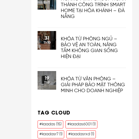
Th11
THÀNH CÔNG TRÌNH SMART
HOME TẠI HÒA KHÁNH – ĐÀ
NẴNG
31
KHÓA TỪ PHÒNG NGỦ –
Th10
BẢO VỆ AN TOÀN, NÂNG
TẦM KHÔNG GIAN SỐNG
HIỆN ĐẠI
19
KHÓA TỪ VĂN PHÒNG –
Th9
GIẢI PHÁP BẢO MẬT THÔNG
MINH CHO DOANH NGHIỆP
TAG CLOUD
#kaadas
(15)
#kaadas6001
(1)
#kaadasr7
(1)
#kaadasrxd
(1)