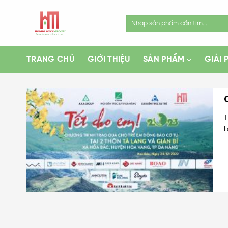
Skip
to
Search
for:
content
TRANG CHỦ
GIỚI THIỆU
SẢN PHẨM
GIẢI 
T
lị