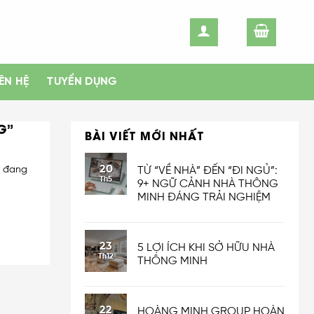
IÊN HỆ
TUYỂN DỤNG
G”
BÀI VIẾT MỚI NHẤT
20
r đang
TỪ “VỀ NHÀ” ĐẾN “ĐI NGỦ”:
Th5
9+ NGỮ CẢNH NHÀ THÔNG
MINH ĐÁNG TRẢI NGHIỆM
23
5 LỢI ÍCH KHI SỞ HỮU NHÀ
Th12
THÔNG MINH
22
HOÀNG MINH GROUP HOÀN