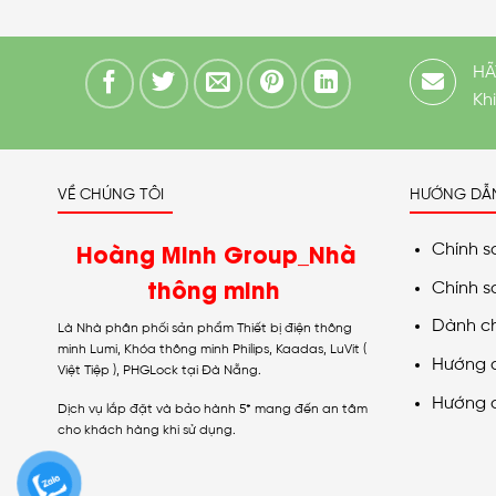
HÃ
Kh
VỀ CHÚNG TÔI
HƯỚNG DẪ
Hoàng Minh Group_Nhà
Chính s
thông minh
Chính s
Dành c
Là Nhà phân phối sản phẩm Thiết bị điện thông
minh Lumi, Khóa thông minh Philips, Kaadas, LuVit (
Hướng 
Việt Tiệp ), PHGLock tại Đà Nẵng.
Hướng 
Dịch vụ lắp đặt và bảo hành 5* mang đến an tâm
cho khách hàng khi sử dụng.