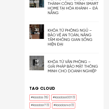
Th11
THÀNH CÔNG TRÌNH SMART
HOME TẠI HÒA KHÁNH – ĐÀ
NẴNG
31
KHÓA TỪ PHÒNG NGỦ –
Th10
BẢO VỆ AN TOÀN, NÂNG
TẦM KHÔNG GIAN SỐNG
HIỆN ĐẠI
19
KHÓA TỪ VĂN PHÒNG –
Th9
GIẢI PHÁP BẢO MẬT THÔNG
MINH CHO DOANH NGHIỆP
TAG CLOUD
#kaadas
(15)
#kaadas6001
(1)
#kaadasr7
(1)
#kaadasrxd
(1)