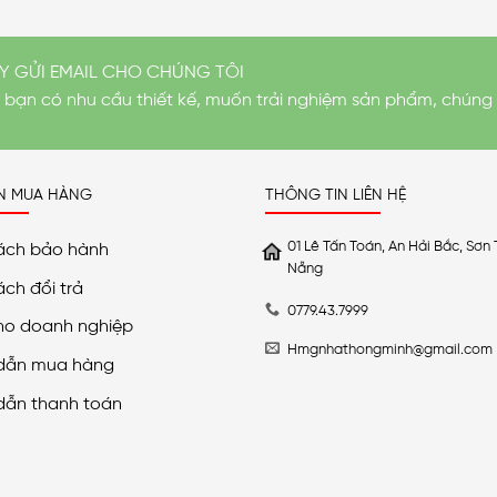
Y GỬI EMAIL CHO CHÚNG TÔI
i bạn có nhu cầu thiết kế, muốn trải nghiệm sản phẩm, chúng 
N MUA HÀNG
THÔNG TIN LIÊN HỆ
01 Lê Tấn Toán, An Hải Bắc, Sơn 
ách bảo hành
Nẵng
ách đổi trả
0779.43.7999
ho doanh nghiệp
Hmgnhathongminh@gmail.com
dẫn mua hàng
dẫn thanh toán