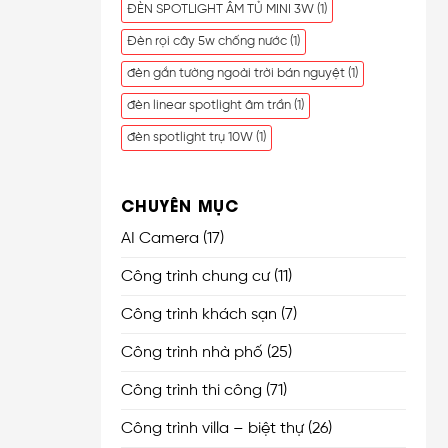
ĐÈN SPOTLIGHT ÂM TỦ MINI 3W
(1)
Đèn rọi cây 5w chống nước
(1)
đèn gắn tường ngoài trời bán nguyệt
(1)
đèn linear spotlight âm trần
(1)
đèn spotlight trụ 10W
(1)
CHUYÊN MỤC
AI Camera
(17)
Công trình chung cư
(11)
Công trình khách sạn
(7)
Công trình nhà phố
(25)
Công trình thi công
(71)
Công trình villa – biệt thự
(26)