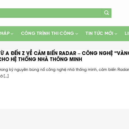
PHÁP
CÔNG TRÌNH THI CÔNG
TIN TỨC MỚI
L
TỪ A ĐẾN Z VỀ CẢM BIẾN RADAR – CÔNG NGHỆ “VÀN
CHO HỆ THỐNG NHÀ THÔNG MINH
rong kỷ nguyên bùng nổ công nghệ nhà thông minh, cảm biến Rada
rở [...]