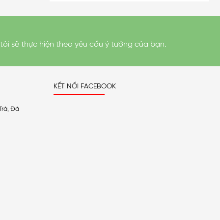
tôi sẽ thực hiện theo yêu cầu ý tưởng của bạn.
KẾT NỐI FACEBOOK
Trà, Đà