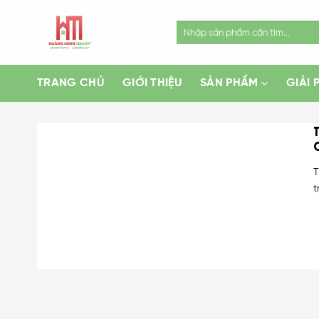
Skip
to
Search
for:
content
TRANG CHỦ
GIỚI THIỆU
SẢN PHẨM
GIẢI 
T
t