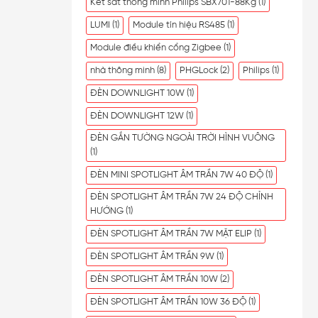
Két sắt thông minh Philips SBX701-88Kg
(1)
LUMI
(1)
Module tín hiệu RS485
(1)
Module điều khiển cổng Zigbee
(1)
nhà thông minh
(8)
PHGLock
(2)
Philips
(1)
ĐÈN DOWNLIGHT 10W
(1)
ĐÈN DOWNLIGHT 12W
(1)
ĐÈN GẮN TƯỜNG NGOÀI TRỜI HÌNH VUÔNG
(1)
ĐÈN MINI SPOTLIGHT ÂM TRẦN 7W 40 ĐỘ
(1)
ĐÈN SPOTLIGHT ÂM TRẦN 7W 24 ĐỘ CHỈNH
HƯỚNG
(1)
ĐÈN SPOTLIGHT ÂM TRẦN 7W MẶT ELIP
(1)
ĐÈN SPOTLIGHT ÂM TRẦN 9W
(1)
ĐÈN SPOTLIGHT ÂM TRẦN 10W
(2)
ĐÈN SPOTLIGHT ÂM TRẦN 10W 36 ĐỘ
(1)