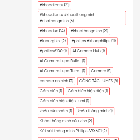
#khoadientu
(21)
#khoadientu #khoathongminh
#nhathongminh
(6)
#khoaduc
(14)
#khoathongminh
(21)
#laborghini
(2)
#philips #khoaphilips
(11)
#philips6100
(1)
AI Camera Hub
(1)
AI Camera Lupa Bullet
(1)
AI Camera Lupa Turret
(1)
Camera
(5)
camera an ninh
(3)
CÔNG TẮC LUMES
(8)
Cảm biến
(1)
Cảm biến hiện diện
(1)
Cảm biến hiện diện Lumi
(1)
khóa cửa nhôm
(1)
khóa thông minh
(1)
Khóa thông minh cửa kính
(2)
Két sắt thông minh Philips SBX601
(2)