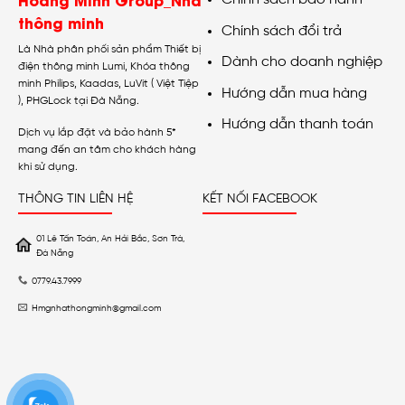
thông minh
Chính sách đổi trả
Là Nhà phân phối sản phẩm Thiết bị
Dành cho doanh nghiệp
điện thông minh Lumi, Khóa thông
minh Philips, Kaadas, LuVit ( Việt Tiệp
Hướng dẫn mua hàng
), PHGLock tại Đà Nẵng.
Hướng dẫn thanh toán
Dịch vụ lắp đặt và bảo hành 5*
mang đến an tâm cho khách hàng
khi sử dụng.
THÔNG TIN LIÊN HỆ
KẾT NỐI FACEBOOK
01 Lê Tấn Toán, An Hải Bắc, Sơn Trà,
Đà Nẵng
0779.43.7999
Hmgnhathongminh@gmail.com