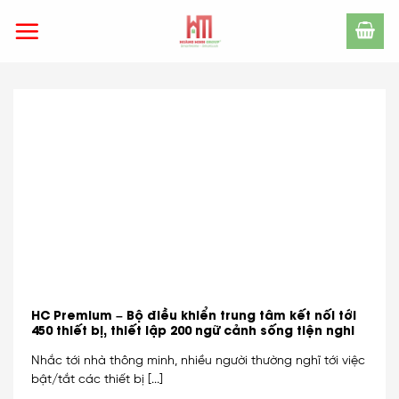
Skip
to
content
HC Premium – Bộ điều khiển trung tâm kết nối tới
450 thiết bị, thiết lập 200 ngữ cảnh sống tiện nghi
Nhắc tới nhà thông minh, nhiều người thường nghĩ tới việc
bật/tắt các thiết bị [...]