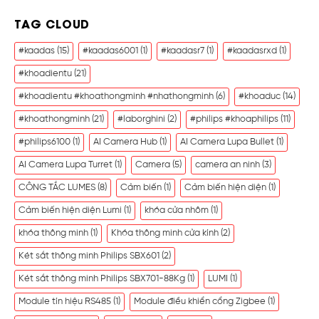
TAG CLOUD
#kaadas
(15)
#kaadas6001
(1)
#kaadasr7
(1)
#kaadasrxd
(1)
#khoadientu
(21)
#khoadientu #khoathongminh #nhathongminh
(6)
#khoaduc
(14)
#khoathongminh
(21)
#laborghini
(2)
#philips #khoaphilips
(11)
#philips6100
(1)
AI Camera Hub
(1)
AI Camera Lupa Bullet
(1)
AI Camera Lupa Turret
(1)
Camera
(5)
camera an ninh
(3)
CÔNG TẮC LUMES
(8)
Cảm biến
(1)
Cảm biến hiện diện
(1)
Cảm biến hiện diện Lumi
(1)
khóa cửa nhôm
(1)
khóa thông minh
(1)
Khóa thông minh cửa kính
(2)
Két sắt thông minh Philips SBX601
(2)
Két sắt thông minh Philips SBX701-88Kg
(1)
LUMI
(1)
Module tín hiệu RS485
(1)
Module điều khiển cổng Zigbee
(1)