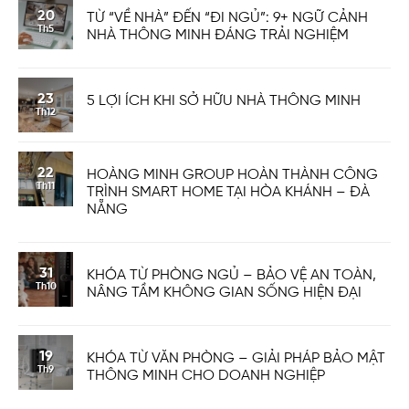
20
TỪ “VỀ NHÀ” ĐẾN “ĐI NGỦ”: 9+ NGỮ CẢNH
Th5
NHÀ THÔNG MINH ĐÁNG TRẢI NGHIỆM
23
5 LỢI ÍCH KHI SỞ HỮU NHÀ THÔNG MINH
Th12
22
HOÀNG MINH GROUP HOÀN THÀNH CÔNG
Th11
TRÌNH SMART HOME TẠI HÒA KHÁNH – ĐÀ
NẴNG
31
KHÓA TỪ PHÒNG NGỦ – BẢO VỆ AN TOÀN,
Th10
NÂNG TẦM KHÔNG GIAN SỐNG HIỆN ĐẠI
19
KHÓA TỪ VĂN PHÒNG – GIẢI PHÁP BẢO MẬT
Th9
THÔNG MINH CHO DOANH NGHIỆP