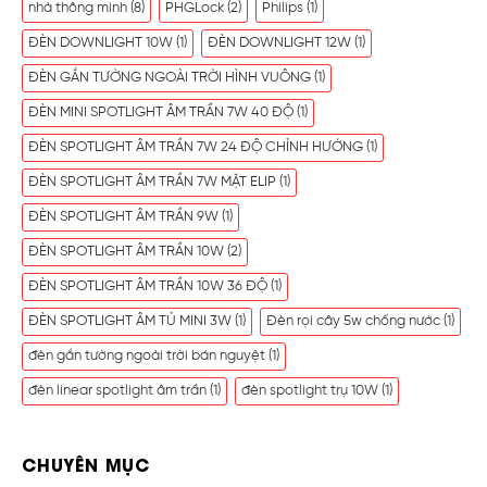
nhà thông minh
(8)
PHGLock
(2)
Philips
(1)
ĐÈN DOWNLIGHT 10W
(1)
ĐÈN DOWNLIGHT 12W
(1)
ĐÈN GẮN TƯỜNG NGOÀI TRỜI HÌNH VUÔNG
(1)
ĐÈN MINI SPOTLIGHT ÂM TRẦN 7W 40 ĐỘ
(1)
ĐÈN SPOTLIGHT ÂM TRẦN 7W 24 ĐỘ CHỈNH HƯỚNG
(1)
ĐÈN SPOTLIGHT ÂM TRẦN 7W MẶT ELIP
(1)
ĐÈN SPOTLIGHT ÂM TRẦN 9W
(1)
ĐÈN SPOTLIGHT ÂM TRẦN 10W
(2)
ĐÈN SPOTLIGHT ÂM TRẦN 10W 36 ĐỘ
(1)
ĐÈN SPOTLIGHT ÂM TỦ MINI 3W
(1)
Đèn rọi cây 5w chống nước
(1)
đèn gắn tường ngoài trời bán nguyệt
(1)
đèn linear spotlight âm trần
(1)
đèn spotlight trụ 10W
(1)
CHUYÊN MỤC