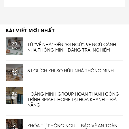
BÀI VIẾT MỚI NHẤT
20
TỪ “VỀ NHÀ” ĐẾN “ĐI NGỦ”: 9+ NGỮ CẢNH
Th5
NHÀ THÔNG MINH ĐÁNG TRẢI NGHIỆM
23
5 LỢI ÍCH KHI SỞ HỮU NHÀ THÔNG MINH
Th12
22
HOÀNG MINH GROUP HOÀN THÀNH CÔNG
Th11
TRÌNH SMART HOME TẠI HÒA KHÁNH – ĐÀ
NẴNG
31
KHÓA TỪ PHÒNG NGỦ – BẢO VỆ AN TOÀN,