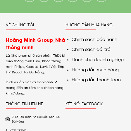
VỀ CHÚNG TÔI
HƯỚNG DẪN MUA HÀNG
Hoàng Minh Group_Nhà
Chính sách bảo hành
thông minh
Chính sách đổi trả
Là Nhà phân phối sản phẩm Thiết bị
Dành cho doanh nghiệp
điện thông minh Lumi, Khóa thông
minh Philips, Kaadas, LuVit ( Việt Tiệp
Hướng dẫn mua hàng
), PHGLock tại Đà Nẵng.
Hướng dẫn thanh toán
Dịch vụ lắp đặt và bảo hành 5*
mang đến an tâm cho khách hàng
khi sử dụng.
THÔNG TIN LIÊN HỆ
KẾT NỐI FACEBOOK
01 Lê Tấn Toán, An Hải Bắc, Sơn Trà,
Đà Nẵng
0779.43.7999