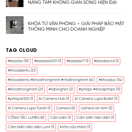
Th10
NÂNG TẦM KHÔNG GIAN SỐNG HIỆN ĐẠI
19
KHÓA TỪ VĂN PHÒNG – GIẢI PHÁP BẢO MẬT
Th9
THÔNG MINH CHO DOANH NGHIỆP
TAG CLOUD
#kaadas
(15)
#kaadas6001
(1)
#kaadasr7
(1)
#kaadasrxd
(1)
#khoadientu
(21)
#khoadientu #khoathongminh #nhathongminh
(6)
#khoaduc
(14)
#khoathongminh
(21)
#laborghini
(2)
#philips #khoaphilips
(11)
#philips6100
(1)
AI Camera Hub
(1)
AI Camera Lupa Bullet
(1)
AI Camera Lupa Turret
(1)
Camera
(5)
camera an ninh
(3)
CÔNG TẮC LUMES
(8)
Cảm biến
(1)
Cảm biến hiện diện
(1)
Cảm biến hiện diện Lumi
(1)
khóa cửa nhôm
(1)