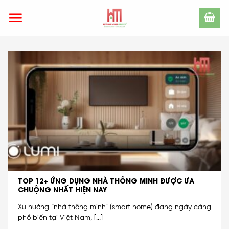
Skip
to
content
TOP 12+ ỨNG DỤNG NHÀ THÔNG MINH ĐƯỢC ƯA
CHUỘNG NHẤT HIỆN NAY
Xu hướng “nhà thông minh” (smart home) đang ngày càng
phổ biến tại Việt Nam, [...]