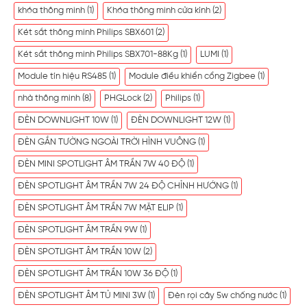
khóa thông minh
(1)
Khóa thông minh cửa kính
(2)
Két sắt thông minh Philips SBX601
(2)
Két sắt thông minh Philips SBX701-88Kg
(1)
LUMI
(1)
Module tín hiệu RS485
(1)
Module điều khiển cổng Zigbee
(1)
nhà thông minh
(8)
PHGLock
(2)
Philips
(1)
ĐÈN DOWNLIGHT 10W
(1)
ĐÈN DOWNLIGHT 12W
(1)
ĐÈN GẮN TƯỜNG NGOÀI TRỜI HÌNH VUÔNG
(1)
ĐÈN MINI SPOTLIGHT ÂM TRẦN 7W 40 ĐỘ
(1)
ĐÈN SPOTLIGHT ÂM TRẦN 7W 24 ĐỘ CHỈNH HƯỚNG
(1)
ĐÈN SPOTLIGHT ÂM TRẦN 7W MẶT ELIP
(1)
ĐÈN SPOTLIGHT ÂM TRẦN 9W
(1)
ĐÈN SPOTLIGHT ÂM TRẦN 10W
(2)
ĐÈN SPOTLIGHT ÂM TRẦN 10W 36 ĐỘ
(1)
ĐÈN SPOTLIGHT ÂM TỦ MINI 3W
(1)
Đèn rọi cây 5w chống nước
(1)