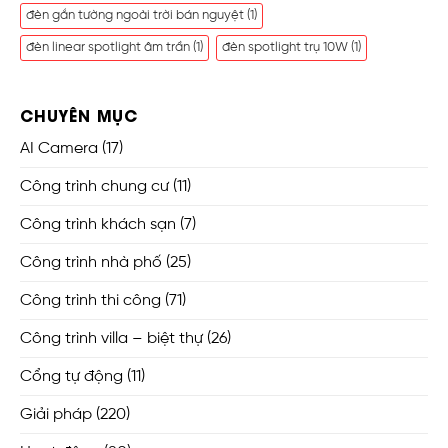
đèn gắn tường ngoài trời bán nguyệt
(1)
đèn linear spotlight âm trần
(1)
đèn spotlight trụ 10W
(1)
CHUYÊN MỤC
AI Camera
(17)
Công trình chung cư
(11)
Công trình khách sạn
(7)
Công trình nhà phố
(25)
Công trình thi công
(71)
Công trình villa – biệt thự
(26)
Cổng tự động
(11)
Giải pháp
(220)