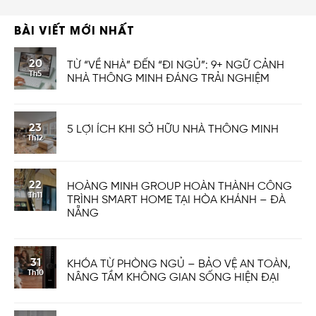
BÀI VIẾT MỚI NHẤT
20
TỪ “VỀ NHÀ” ĐẾN “ĐI NGỦ”: 9+ NGỮ CẢNH
Th5
NHÀ THÔNG MINH ĐÁNG TRẢI NGHIỆM
23
5 LỢI ÍCH KHI SỞ HỮU NHÀ THÔNG MINH
Th12
22
HOÀNG MINH GROUP HOÀN THÀNH CÔNG
Th11
TRÌNH SMART HOME TẠI HÒA KHÁNH – ĐÀ
NẴNG
31
KHÓA TỪ PHÒNG NGỦ – BẢO VỆ AN TOÀN,
Th10
NÂNG TẦM KHÔNG GIAN SỐNG HIỆN ĐẠI