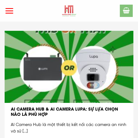
Skip
to
content
AI CAMERA HUB & AI CAMERA LUPA: SỰ LỰA CHỌN
NÀO LÀ PHÙ HỢP
AI Camera Hub là một thiết bị kết nối các camera an ninh
và sử [...]