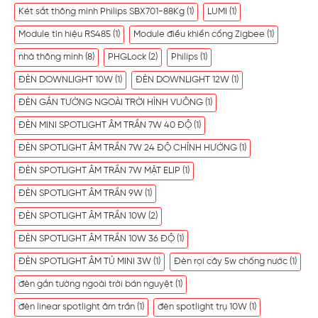
Két sắt thông minh Philips SBX701-88Kg
(1)
LUMI
(1)
Module tín hiệu RS485
(1)
Module điều khiển cổng Zigbee
(1)
nhà thông minh
(8)
PHGLock
(2)
Philips
(1)
ĐÈN DOWNLIGHT 10W
(1)
ĐÈN DOWNLIGHT 12W
(1)
ĐÈN GẮN TƯỜNG NGOÀI TRỜI HÌNH VUÔNG
(1)
ĐÈN MINI SPOTLIGHT ÂM TRẦN 7W 40 ĐỘ
(1)
ĐÈN SPOTLIGHT ÂM TRẦN 7W 24 ĐỘ CHỈNH HƯỚNG
(1)
ĐÈN SPOTLIGHT ÂM TRẦN 7W MẶT ELIP
(1)
ĐÈN SPOTLIGHT ÂM TRẦN 9W
(1)
ĐÈN SPOTLIGHT ÂM TRẦN 10W
(2)
ĐÈN SPOTLIGHT ÂM TRẦN 10W 36 ĐỘ
(1)
ĐÈN SPOTLIGHT ÂM TỦ MINI 3W
(1)
Đèn rọi cây 5w chống nước
(1)
đèn gắn tường ngoài trời bán nguyệt
(1)
đèn linear spotlight âm trần
(1)
đèn spotlight trụ 10W
(1)