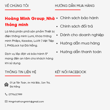
VỀ CHÚNG TÔI
HƯỚNG DẪN MUA HÀNG
Hoàng Minh Group_Nhà
Chính sách bảo hành
thông minh
Chính sách đổi trả
Là Nhà phân phối sản phẩm Thiết bị
Dành cho doanh nghiệp
điện thông minh Lumi, Khóa thông
minh Philips, Kaadas, LuVit ( Việt Tiệp
Hướng dẫn mua hàng
), PHGLock tại Đà Nẵng.
Hướng dẫn thanh toán
Dịch vụ lắp đặt và bảo hành 5*
mang đến an tâm cho khách hàng
khi sử dụng.
THÔNG TIN LIÊN HỆ
KẾT NỐI FACEBOOK
01 Lê Tấn Toán, An Hải Bắc, Sơn Trà,
Đà Nẵng
0779.43.7999
Hmgnhathongminh@gmail.com