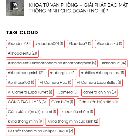
19
KHÓA TỪ VĂN PHÒNG – GIẢI PHÁP BẢO MẬT
Th9
THÔNG MINH CHO DOANH NGHIỆP
TAG CLOUD
#kaadas
(15)
#kaadas6001
(1)
#kaadasr7
(1)
#kaadasrxd
(1)
#khoadientu
(21)
#khoadientu #khoathongminh #nhathongminh
(6)
#khoaduc
(14)
#khoathongminh
(21)
#laborghini
(2)
#philips #khoaphilips
(11)
#philips6100
(1)
AI Camera Hub
(1)
AI Camera Lupa Bullet
(1)
AI Camera Lupa Turret
(1)
Camera
(5)
camera an ninh
(3)
CÔNG TẮC LUMES
(8)
Cảm biến
(1)
Cảm biến hiện diện
(1)
Cảm biến hiện diện Lumi
(1)
khóa cửa nhôm
(1)
khóa thông minh
(1)
Khóa thông minh cửa kính
(2)
Két sắt thông minh Philips SBX601
(2)