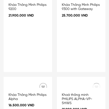
Add
Add
Khóa Thông Minh Philips
Khóa Thông Minh Philips
to
to
9200
9300 with Gateway
wishlist
wishlist
21.900.000
VND
25.700.000
VND
OUT OF STOCK
Add
Add
Khóa Thông Minh Philips
Khoá thông minh
to
to
Alpha
PHILIPS ALPHA-VP-
wishlist
wishlist
5HWS
16.500.000
VND