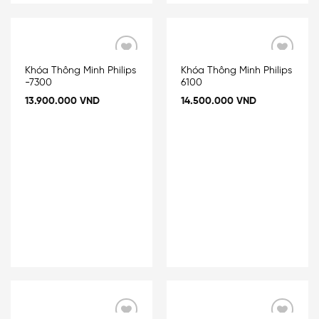
Add
Add
Khóa Thông Minh Philips
Khóa Thông Minh Philips
to
to
-7300
6100
wishlist
wishlist
13.900.000
VND
14.500.000
VND