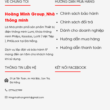
VỀ CHÚNG TÔI
HƯỚNG DẪN MUA HÀNG
Hoàng Minh Group_Nhà
Chính sách bảo hành
thông minh
Chính sách đổi trả
Là Nhà phân phối sản phẩm Thiết bị
Dành cho doanh nghiệp
điện thông minh Lumi, Khóa thông
minh Philips, Kaadas, LuVit ( Việt Tiệp
Hướng dẫn mua hàng
), PHGLock tại Đà Nẵng.
Hướng dẫn thanh toán
Dịch vụ lắp đặt và bảo hành 5*
mang đến an tâm cho khách hàng
khi sử dụng.
THÔNG TIN LIÊN HỆ
KẾT NỐI FACEBOOK
01 Lê Tấn Toán, An Hải Bắc, Sơn Trà,
Đà Nẵng
0779.43.7999
Hmgnhathongminh@gmail.com