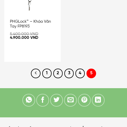
PHGLock™ – Khóa Vân
Tay FP8193
5.400.000
VND
4.900.000
VND
1
2
3
4
5