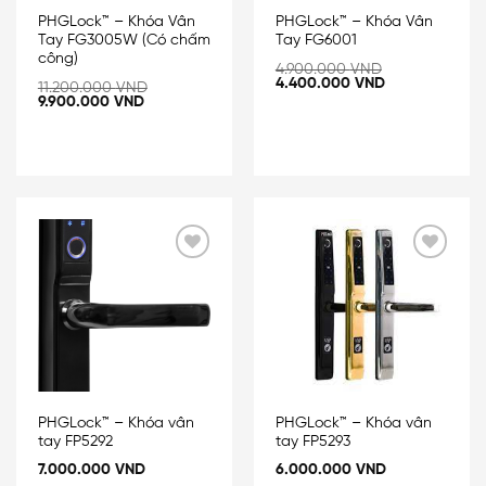
PHGLock™ – Khóa Vân
PHGLock™ – Khóa Vân
Tay FG3005W (Có chấm
Tay FG6001
công)
4.900.000
VND
4.400.000
VND
11.200.000
VND
9.900.000
VND
Add
Add
to
to
wishlist
wishlist
PHGLock™ – Khóa vân
PHGLock™ – Khóa vân
tay FP5292
tay FP5293
7.000.000
VND
6.000.000
VND