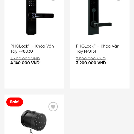
Add
Add
to
to
wishlist
wishlist
PHGLock™ – Khóa Vân
PHGLock™ – Khóa Vân
Tay FP8030
Tay FP8131
4.600.000
VND
3.500.000
VND
4.140.000
VND
3.200.000
VND
Sale!
Add
to
wishlist