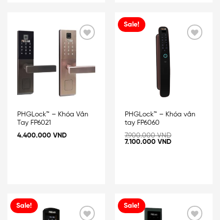
Sale!
Add
Add
to
to
wishlist
wishlist
PHGLock™ – Khóa Vân
PHGLock™ – Khóa vân
Tay FP6021
tay FP6060
4.400.000
VND
7.900.000
VND
7.100.000
VND
Sale!
Sale!