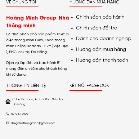
VỀ CHÚNG TÔI
HƯỚNG DẪN MUA HÀNG
Hoàng Minh Group_Nhà
Chính sách bảo hành
thông minh
Chính sách đổi trả
Là Nhà phân phối sản phẩm Thiết bị
Dành cho doanh nghiệp
điện thông minh Lumi, Khóa thông
minh Philips, Kaadas, LuVit ( Việt Tiệp
Hướng dẫn mua hàng
), PHGLock tại Đà Nẵng.
Hướng dẫn thanh toán
Dịch vụ lắp đặt và bảo hành 5*
mang đến an tâm cho khách hàng
khi sử dụng.
THÔNG TIN LIÊN HỆ
KẾT NỐI FACEBOOK
01 Lê Tấn Toán, An Hải Bắc, Sơn Trà,
Đà Nẵng
0779.43.7999
Hmgnhathongminh@gmail.com