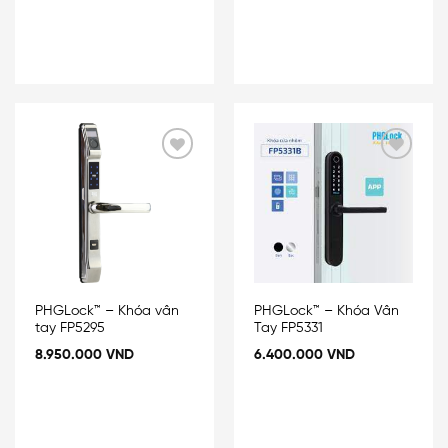
Add
Add
to
to
wishlist
wishlist
PHGLock™ – Khóa vân
PHGLock™ – Khóa Vân
tay FP5295
Tay FP5331
8.950.000
VND
6.400.000
VND