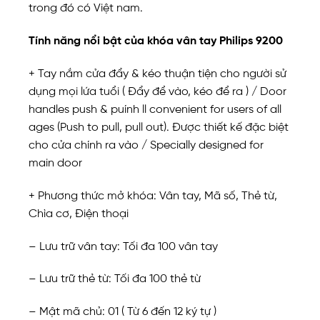
trong đó có Việt nam.
Tính năng nổi bật của khóa vân tay Philips 9200
+ Tay nắm cửa đẩy & kéo thuận tiện cho người sử
dụng mọi lứa tuổi ( Đẩy để vào, kéo để ra ) / Door
handles push & puính ll convenient for users of all
ages (Push to pull, pull out). Được thiết kế đặc biệt
cho cửa chính ra vào / Specially designed for
main door
+ Phương thức mở khóa: Vân tay, Mã số, Thẻ từ,
Chìa cơ, Điện thoại
– Lưu trữ vân tay: Tối đa 100 vân tay
– Lưu trữ thẻ từ: Tối đa 100 thẻ từ
– Mật mã chủ: 01 ( Từ 6 đến 12 ký tự )