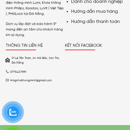
Dành cho doanh nghiệp
điện thông minh Lumi, Khóa thông
minh Philips, Kaadas, LuVit ( Việt Tiệp
Hướng dẫn mua hàng
), PHGLock tại Đà Nẵng.
Hướng dẫn thanh toán
Dịch vụ lắp đặt và bảo hành 5*
mang đến an tâm cho khách hàng
khi sử dụng.
THÔNG TIN LIÊN HỆ
KẾT NỐI FACEBOOK
01 Lê Tấn Toán, An Hải Bắc, Sơn Trà,
Đà Nẵng
0779.43.7999
Hmgnhathongminh@gmail.com