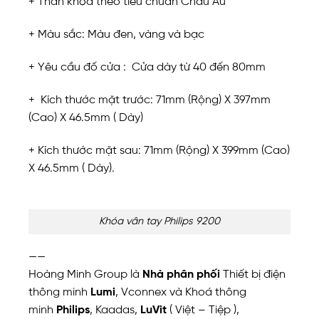
+ Thân khóa theo tiêu chuẩn Châu Âu
+ Màu sắc: Màu đen, vàng và bạc
+ Yêu cầu đố cửa : Cửa dày từ 40 đến 80mm
+ Kích thước mặt trước: 71mm (Rộng) X 397mm
(Cao) X 46.5mm ( Dày)
+ Kích thước mặt sau: 71mm (Rộng) X 399mm (Cao)
X 46.5mm ( Dày).
Khóa vân tay Philips 9200
——
Hoàng Minh Group là
Nhà phân phối
Thiết bị điện
thông minh
Lumi
, Vconnex và Khoá thông
minh
Philips
, Kaadas,
LuVit
( Việt – Tiệp ),