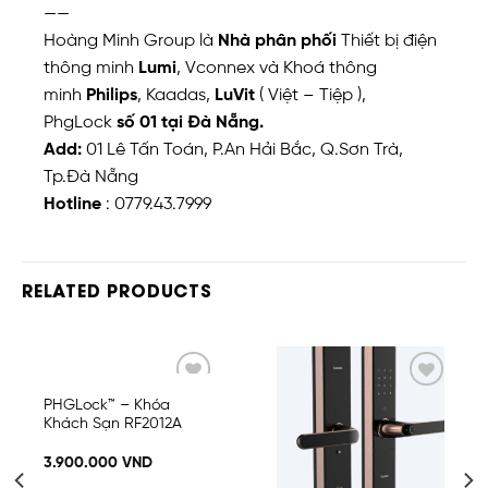
——
Hoàng Minh Group là
Nhà phân phối
Thiết bị điện
thông minh
Lumi
, Vconnex và Khoá thông
minh
Philips
, Kaadas,
LuVit
( Việt – Tiệp ),
PhgLock
số 01 tại Đà Nẵng.
Add:
01 Lê Tấn Toán, P.An Hải Bắc, Q.Sơn Trà,
Tp.Đà Nẵng
Hotline
: 0779.43.7999
RELATED PRODUCTS
Add
Add
PHGLock™ – Khóa
to
to
Khách Sạn RF2012A
wishlist
wishlist
3.900.000
VND