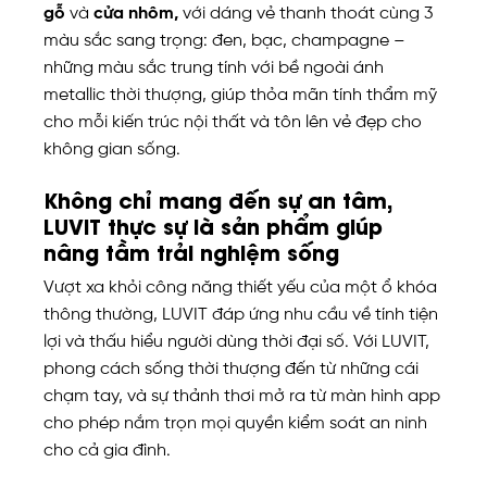
gỗ
và
cửa nhôm,
với dáng vẻ thanh thoát cùng 3
màu sắc sang trọng: đen, bạc, champagne –
những màu sắc trung tính với bề ngoài ánh
metallic thời thượng, giúp thỏa mãn tính thẩm mỹ
cho mỗi kiến trúc nội thất và tôn lên vẻ đẹp cho
không gian sống.
Không chỉ mang đến sự an tâm,
LUVIT thực sự là sản phẩm giúp
nâng tầm trải nghiệm sống
Vượt xa khỏi công năng thiết yếu của một ổ khóa
thông thường, LUVIT đáp ứng nhu cầu về tính tiện
lợi và thấu hiểu người dùng thời đại số. Với LUVIT,
phong cách sống thời thượng đến từ những cái
chạm tay, và sự thảnh thơi mở ra từ màn hình app
cho phép nắm trọn mọi quyền kiểm soát an ninh
cho cả gia đình.