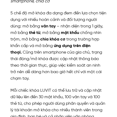
smartphone, chìa cơ
5 chế độ mở khóa đa dạng đem đến lựa chọn tiện
dụng với nhiều hoàn cảnh và đối tượng người
dùng: mở bằng
vân tay
– nhận diện trong 1 giây,
mở bằng
thẻ từ
, mở bằng
mật khẩu
chống nhìn
trộm, mở bằng
chìa khóa cơ
trong trường hợp
khẩn cấp và mở bằng
ứng dụng trên điện
thoại.
Cũng trên smartphone của gia chủ, trạng
thái đóng/mở khóa được cập nhật thông báo
theo thời gian thực, giúp việc kiểm soát an ninh
trở nên dễ dàng hơn bao giờ hết chỉ với một cái
chạm tay.
Mỗi chiếc khóa LUVIT có thể lưu trữ và cập nhật
dữ liệu lên đến 30 mật khẩu, 100 vân tay và 100
thẻ từ, cho phép người dùng phân quyền và quản
lý tài khoản mở khóa cho nhiều thành viên trong
gia đình, bạn bè và cả nhân viên văn phòng.