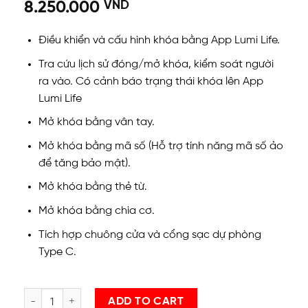
8.250.000
VND
Điều khiển và cấu hình khóa bằng App Lumi Life.
Tra cứu lịch sử đóng/mở khóa, kiểm soát người
ra vào. Có cảnh báo trạng thái khóa lên App
Lumi Life
Mở khóa bằng vân tay.
Mở khóa bằng mã số (Hỗ trợ tính năng mã số ảo
để tăng bảo mật).
Mở khóa bằng thẻ từ.
Mở khóa bằng chìa cơ.
Tích hợp chuông cửa và cổng sạc dự phòng
Type C.
Khóa thông minh Luvit (Phiên bản cửa gỗ) quantity
ADD TO CART