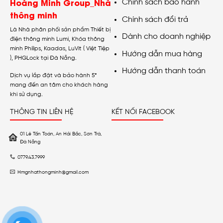
Hoàng Minh Group_Nhà
Chính sách bảo hành
thông minh
Chính sách đổi trả
Là Nhà phân phối sản phẩm Thiết bị
Dành cho doanh nghiệp
điện thông minh Lumi, Khóa thông
minh Philips, Kaadas, LuVit ( Việt Tiệp
Hướng dẫn mua hàng
), PHGLock tại Đà Nẵng.
Hướng dẫn thanh toán
Dịch vụ lắp đặt và bảo hành 5*
mang đến an tâm cho khách hàng
khi sử dụng.
THÔNG TIN LIÊN HỆ
KẾT NỐI FACEBOOK
01 Lê Tấn Toán, An Hải Bắc, Sơn Trà,
Đà Nẵng
0779.43.7999
Hmgnhathongminh@gmail.com