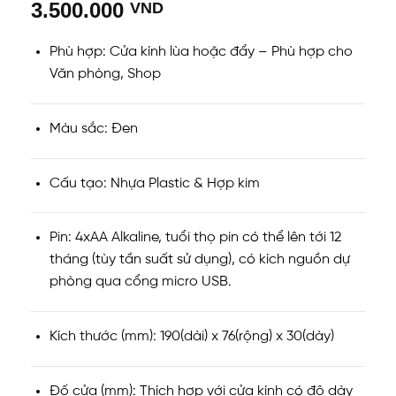
3.500.000
VND
Phù hợp: Cửa kính lùa hoặc đẩy – Phù hợp cho
Văn phòng, Shop
Màu sắc: Đen
Cấu tạo: Nhựa Plastic & Hợp kim
Pin: 4xAA Alkaline, tuổi thọ pin có thể lên tới 12
tháng (tùy tần suất sử dụng), có kích nguồn dự
phòng qua cổng micro USB.
Kích thước (mm): 190(dài) x 76(rộng) x 30(dày)
Đố cửa (mm): Thích hợp với cửa kính có độ dày