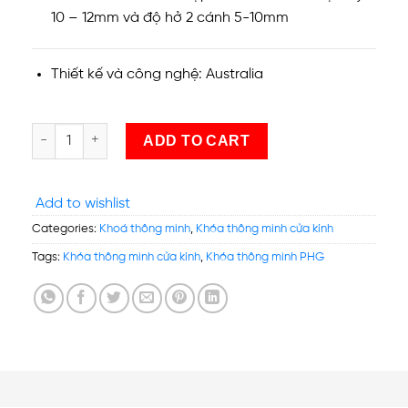
10 – 12mm và độ hở 2 cánh 5-10mm
Thiết kế và công nghệ: Australia
Khoá thông minh cửa kính: Khoá PHGLock FG3603 (Không R
ADD TO CART
Add to wishlist
Categories:
Khoá thông minh
,
Khóa thông minh cửa kính
Tags:
Khóa thông minh cửa kính
,
Khóa thông minh PHG