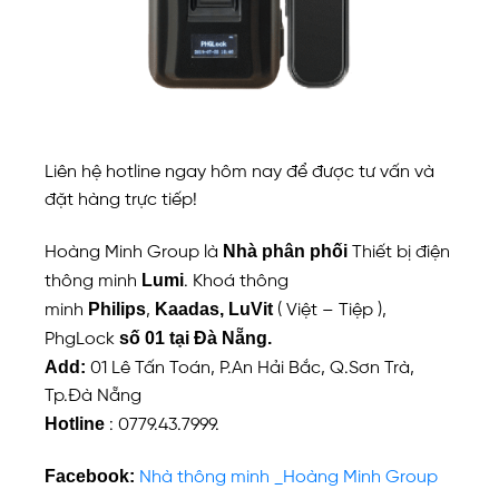
Liên hệ hotline ngay hôm nay để được tư vấn và
đặt hàng trực tiếp!
Nhà phân phối
Hoàng Minh Group là
Thiết bị điện
Lumi
thông minh
. Khoá thông
Philips
Kaadas,
LuVit
minh
,
( Việt – Tiệp ),
số 01 tại Đà Nẵng.
PhgLock
Add:
01 Lê Tấn Toán, P.An Hải Bắc, Q.Sơn Trà,
Tp.Đà Nẵng
Hotline
: 0779.43.7999.
Facebook:
Nhà thông minh _Hoàng Minh Group