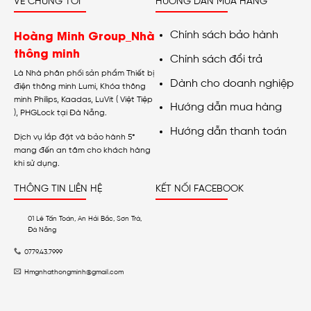
VỀ CHÚNG TÔI
HƯỚNG DẪN MUA HÀNG
Hoàng Minh Group_Nhà
Chính sách bảo hành
thông minh
Chính sách đổi trả
Là Nhà phân phối sản phẩm Thiết bị
Dành cho doanh nghiệp
điện thông minh Lumi, Khóa thông
minh Philips, Kaadas, LuVit ( Việt Tiệp
Hướng dẫn mua hàng
), PHGLock tại Đà Nẵng.
Hướng dẫn thanh toán
Dịch vụ lắp đặt và bảo hành 5*
mang đến an tâm cho khách hàng
khi sử dụng.
THÔNG TIN LIÊN HỆ
KẾT NỐI FACEBOOK
01 Lê Tấn Toán, An Hải Bắc, Sơn Trà,
Đà Nẵng
0779.43.7999
Hmgnhathongminh@gmail.com