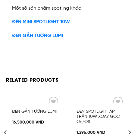
Mốt số sản phẩm spotling khác
ĐÈN MINI SPOTLIGHT 10W
ĐÈN GẮN TƯỜNG LUMI
RELATED PRODUCTS
Add
Add
ĐÈN GẮN TƯỜNG LUMI
ĐÈN SPOTLIGHT ÂM
to
to
TRẦN 10W XOAY GÓC
wishlist
wishlist
On/Off
16.500.000
VND
1.296.000
VND