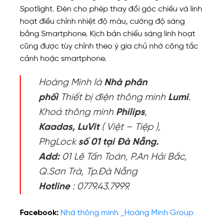
Spotlight. Đèn cho phép thay đổi góc chiếu và linh
hoạt điều chỉnh nhiệt độ màu, cường độ sáng
bằng Smartphone. Kịch bản chiếu sáng linh hoạt
cũng được tùy chỉnh theo ý gia chủ nhờ công tắc
cảnh hoặc smartphone.
Hoàng Minh là
Nhà phân
phối
Thiết bị điện thông minh
Lumi
.
Khoá thông minh
Philips
,
Kaadas,
LuVit
( Việt – Tiệp ),
PhgLock
số 01 tại Đà Nẵng.
Add:
01 Lê Tấn Toán, P.An Hải Bắc,
Q.Sơn Trà, Tp.Đà Nẵng
Hotline
: 0779.43.7999.
Facebook:
Nhà thông minh _Hoàng Minh Group