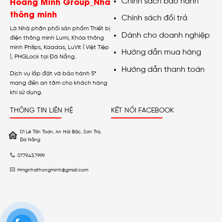
Hoàng Minh Group_Nhà
Chính sách bảo hành
thông minh
Chính sách đổi trả
Là Nhà phân phối sản phẩm Thiết bị
Dành cho doanh nghiệp
điện thông minh Lumi, Khóa thông
minh Philips, Kaadas, LuVit ( Việt Tiệp
Hướng dẫn mua hàng
), PHGLock tại Đà Nẵng.
Hướng dẫn thanh toán
Dịch vụ lắp đặt và bảo hành 5*
mang đến an tâm cho khách hàng
khi sử dụng.
THÔNG TIN LIÊN HỆ
KẾT NỐI FACEBOOK
01 Lê Tấn Toán, An Hải Bắc, Sơn Trà,
Đà Nẵng
0779.43.7999
Hmgnhathongminh@gmail.com