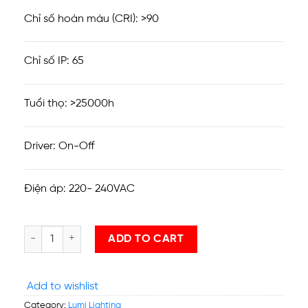
Chỉ số hoàn màu (CRI): >90
Chỉ số IP: 65
Tuổi thọ: >25000h
Driver: On-Off
Điện áp: 220- 240VAC
ĐÈN GẮN TƯỜNG NGOÀI TRỜI HÌNH CẦU 2*3W quantity
ADD TO CART
Add to wishlist
Category:
Lumi Lighting