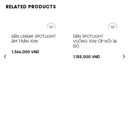
RELATED PRODUCTS
Add
Add
ĐÈN LINEAR SPOTLIGHT
ĐÈN SPOTLIGHT
to
to
ÂM TRẦN 10W
VUÔNG 10W ỐP NỔI 36
wishlist
wishlist
ĐỘ
1.364.000
VND
1.155.000
VND