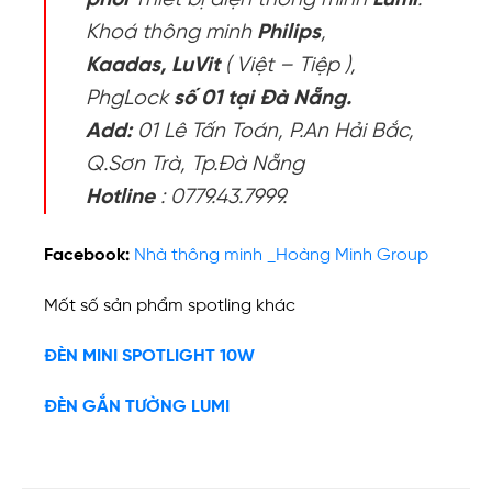
phối
Thiết bị điện thông minh
Lumi
.
Khoá thông minh
Philips
,
Kaadas,
LuVit
( Việt – Tiệp ),
PhgLock
số 01 tại Đà Nẵng.
Add:
01 Lê Tấn Toán, P.An Hải Bắc,
Q.Sơn Trà, Tp.Đà Nẵng
Hotline
: 0779.43.7999.
Facebook:
Nhà thông minh _Hoàng Minh Group
Mốt số sản phẩm spotling khác
ĐÈN MINI SPOTLIGHT 10W
ĐÈN GẮN TƯỜNG LUMI