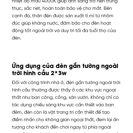
nhiệt độ màu 4000K giúp ánh sáng trở nên trung
thực, sắc nét, hoàn toàn bảo vệ cho mắt. Bên
cạnh đó, thân đèn được sản xuất tỉ mỉ từ nhôm
đúc giúp kháng nước, đảm bảo cho đèn hoạt
động tốt ngoài trời và duy trì tối đa tuổi thọ của
đèn.
Ứng dụng của đèn gắn tường ngoài
trời hình cầu 2*3w
Đối với công trình nhà ở, đèn gắn tường ngoài trời
hình cầu thường được thấy ở các khu vực ngoại
thất như ban công, cổng, sân vườn. Không chỉ có
tác dụng chiếu sáng khu vực cần thiết vào ban
đêm, đèn còn là vật trang trí cần thiết để tạo
điểm nhấn cho không gian ngoại thất, đem lại ấn
tượng cho khách đến chơi ngay từ phía ngoài