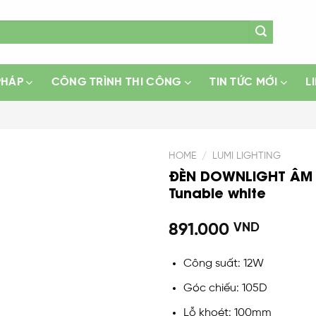
PHÁP
CÔNG TRÌNH THI CÔNG
TIN TỨC MỚI
L
HOME
/
LUMI LIGHTING
ĐÈN DOWNLIGHT ÂM 
Tunable white
Add
to
wishlist
891.000
VND
Công suất: 12W
Góc chiếu: 105D
Lỗ khoét: 100mm