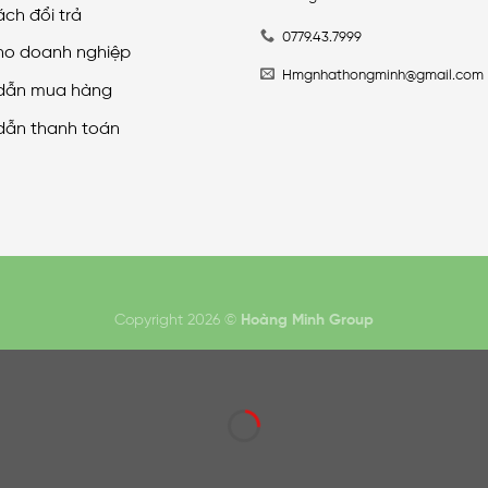
ách đổi trả
0779.43.7999
ho doanh nghiệp
Hmgnhathongminh@gmail.com
dẫn mua hàng
dẫn thanh toán
Copyright 2026 ©
Hoàng Minh Group