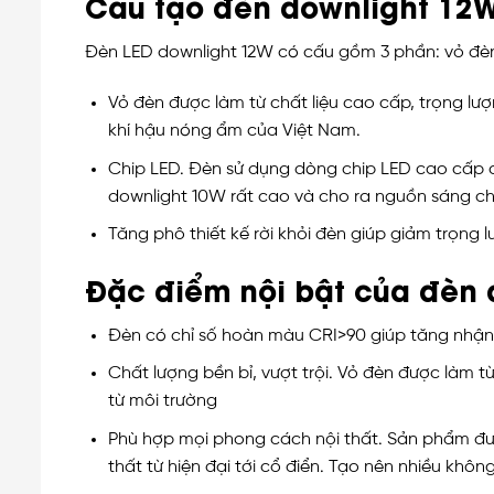
Cấu tạo đèn downlight 12
Đèn LED downlight 12W có cấu gồm 3 phần: vỏ đèn,
Vỏ đèn được làm từ chất liệu cao cấp, trọng lượn
khí hậu nóng ẩm của Việt Nam.
Chip LED. Đèn sử dụng dòng chip LED cao cấp c
downlight 10W rất cao và cho ra nguồn sáng ch
Tăng phô thiết kế rời khỏi đèn giúp giảm trọng 
Đặc điểm nội bật của đèn 
Đèn có chỉ số hoàn màu CRI>90 giúp tăng nhận 
Chất lượng bền bỉ, vượt trội. Vỏ đèn được làm 
từ môi trường
Phù hợp mọi phong cách nội thất. Sản phẩm đượ
thất từ hiện đại tới cổ điển. Tạo nên nhiều khô