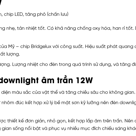
W
 chip LED, tăng phô (chấn lưu)
g nhẹ, tản nhiệt tốt. Có khả năng chống oxy hóa, han rỉ tốt. D
ủa Mỹ – chip Bridgelux với công suất. Hiệu suất phát quang 
ất lượng.
lượng. Lượng nhiệt cho đèn trong quá trình sử dụng, và tăng 
downlight âm trần 12W
diện màu sắc của vật thể và tăng chiều sâu cho không gian.
từ nhôm đúc kết hợp xử lý bề mặt sơn kỹ lưỡng nên đèn downl
c thiết kế đơn giản, nhỏ gọn, kết hợp lắp âm trên trần. Nên
ng gian sống nổi bật và phục vụ nhiều mục đích chiếu sáng kh