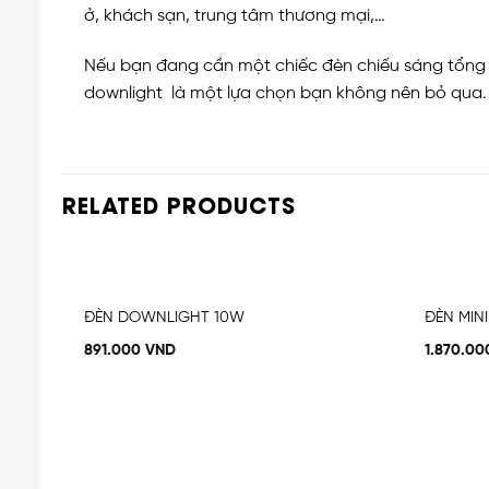
ở, khách sạn, trung tâm thương mại,…
Nếu bạn đang cần một chiếc đèn chiếu sáng tổng t
downlight là một lựa chọn bạn không nên bỏ qua. Đ
RELATED PRODUCTS
OUT OF STOCK
ĐÈN DOWNLIGHT 10W
ĐÈN MIN
Add
to
891.000
VND
1.870.0
t
wishlist