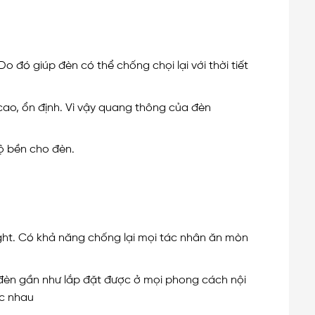
o đó giúp đèn có thể chống chọi lại với thời tiết
cao, ổn định. Vì vậy quang thông của đèn
độ bền cho đèn.
ight. Có khả năng chống lại mọi tác nhân ăn mòn
 đèn gần như lắp đặt được ở mọi phong cách nội
ác nhau