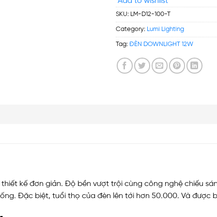
Add to wishlist
SKU:
LM-D12-100-T
Category:
Lumi Lighting
Tag:
ĐÈN DOWNLIGHT 12W
thiết kế đơn giản. Độ bền vượt trội cùng công nghệ chiếu sán
ống. Đặc biệt, tuổi thọ của đèn lên tới hơn 50.000. Và được b