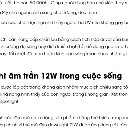
tuổi thọ hơn 50.000h. Giúp người dùng hạn chế việc thay mới 
a Mỹ cho nguồn ánh sáng chất lượng, đều màu
a các chất độc hại như thủy ngân. Tia UV nên không gây hại
 Chỉ cần nâng cấp chấn lưu bằng cách tích hợp driver của Lum
ỉnh cường độ sáng hay điều khiển bật/tắt dễ dàng qua smar
hay đổi nhiệt độ màu hoặc kịch bản sống khác nhau nhằm gia 
t âm trần 12W trong cuộc sống
2W được lắp đặt trong không gian nhằm mục đích chiếu sáng t
khả năng nhìn thấy của con người trong không gian. Xét tro
potlight.
ính của đèn mà nó là dòng sản phẩm không thể thiếu trong m
ng chính vì thế mà đèn downlight 12W được ứng dụng rất rộn