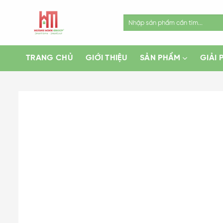
Skip
to
Search
for:
content
TRANG CHỦ
GIỚI THIỆU
SẢN PHẨM
GIẢI 