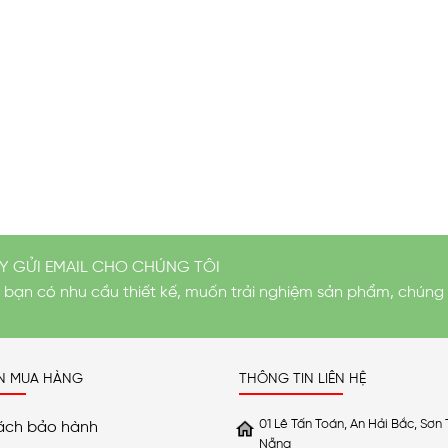
Y GỬI EMAIL CHO CHÚNG TÔI
i bạn có nhu cầu thiết kế, muốn trải nghiệm sản phẩm, chúng 
N MUA HÀNG
THÔNG TIN LIÊN HỆ
01 Lê Tấn Toán, An Hải Bắc, Sơn 
ách bảo hành
Nẵng