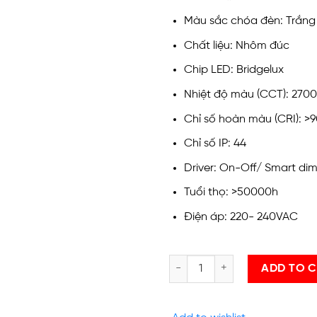
Màu sắc chóa đèn: Trắng
Chất liệu: Nhôm đúc
Chip LED: Bridgelux
Nhiệt độ màu (CCT): 270
Chỉ số hoàn màu (CRI): >
Chỉ số IP: 44
Driver: On-Off/ Smart di
Tuổi thọ: >50000h
Điện áp: 220- 240VAC
ĐÈN DOWNLIGHT ÂM TRẦN 12W, 1
ADD TO 