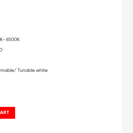
0K- 6500K
90
mmable/ Tunable white
05D, Tunable white quantity
CART