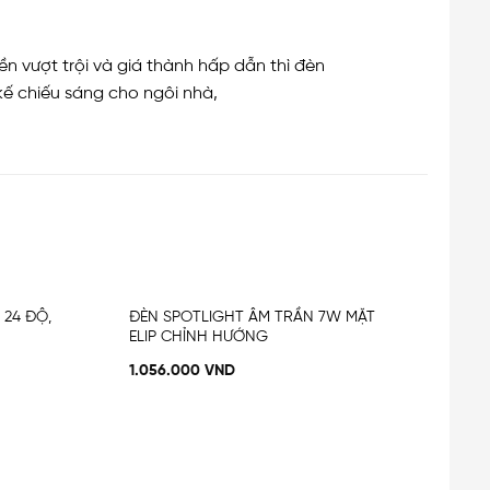
 vượt trội và giá thành hấp dẫn thì đèn
kế chiếu sáng cho ngôi nhà,
 24 ĐỘ,
ĐÈN SPOTLIGHT ÂM TRẦN 7W MẶT
Add
Add
ELIP CHỈNH HƯỚNG
to
to
wishlist
wishlist
1.056.000
VND