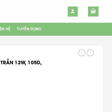
IÊN HỆ
TUYỂN DỤNG
TRẦN 12W, 105D,