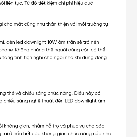
liên tục. Từ đó tiết kiệm chi phí hiệu quả
 cho mắt cũng như thân thiện với môi trường tự
i, đèn led downlight 10W âm trần sẽ trở nên
tphone. Không những thế người dùng còn có thể
tăng tính tiện nghi cho ngôi nhà khi dùng dòng
ổng thể và chiếu sáng chức năng. Điều này có
ng chiếu sáng nghệ thuật đèn LED downlight âm
ỗi không gian, nhằm hỗ trợ và phục vụ cho các
g rãi ở hầu hết các không gian chức năng của nhà