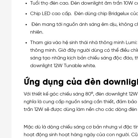
Tuổi thọ đèn cao. Đèn downlight âm trần 10W có 
Chip LED cao cấp. Đèn dùng chip Bridgelux củ
Đèn mang tới nguồn ánh sáng êm dịu, không chứ
nhiên.
Tham gia vào hệ sinh thái nhà thông minh Lumi:
thông minh. Giờ đây người dùng có thể điều ch
sáng tạo những kịch bản chiếu sáng độc đáo, t
downlight 12W Tunable white.
Ứng dụng của đèn downligh
Với thiết kế góc chiếu sáng 80º, đèn downlight 1
nghĩa là cung cấp nguồn sáng cần thiết, đảm bảo 
trần 12W sẽ được dùng làm nền cho các dòng đèn s
Mặc dù là dòng chiếu sáng cơ bản nhưng vì đặc t
hoạt động sinh hoạt hàng ngày của con người. Cũ