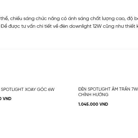
hể, chiếu sáng chức năng có ánh sáng chất lượng cao, độ bền
ể được tư vấn chi tiết về đèn downlight 12W cũng như thiết 
ĐÈN SPOTLIGHT ÂM TRẦN 7W
I SPOTLIGHT XOAY GÓC 6W
Add
CHỈNH HƯỚNG
to
00
VND
wishlist
1.045.000
VND