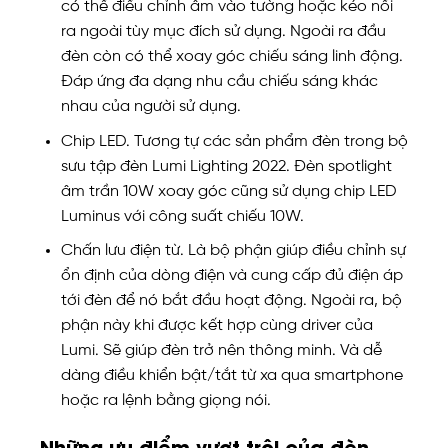
có thể điều chỉnh âm vào tường hoặc kéo nổi
ra ngoài tùy mục đích sử dụng. Ngoài ra đầu
đèn còn có thể xoay góc chiếu sáng linh động.
Đáp ứng đa dạng nhu cầu chiếu sáng khác
nhau của người sử dụng.
Chip LED. Tương tự các sản phẩm đèn trong bộ
sưu tập đèn Lumi Lighting 2022. Đèn spotlight
âm trần 10W xoay góc cũng sử dụng chip LED
Luminus với công suất chiếu 10W.
Chấn lưu điện từ. Là bộ phận giúp điều chỉnh sự
ổn định của dòng điện và cung cấp đủ điện áp
tới đèn để nó bắt đầu hoạt động. Ngoài ra, bộ
phận này khi được kết hợp cùng driver của
Lumi. Sẽ giúp đèn trở nên thông minh. Và dễ
dàng điều khiển bật/tắt từ xa qua smartphone
hoặc ra lệnh bằng giọng nói.
Những ưu điểm vượt trội của đèn