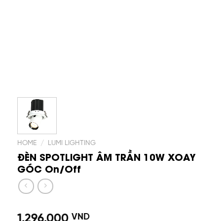
HOME
/
LUMI LIGHTING
ĐÈN SPOTLIGHT ÂM TRẦN 10W XOAY
GÓC On/Off
1.296.000
VND