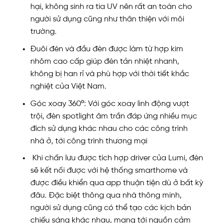
hại, không sinh ra tia UV nên rất an toàn cho
người sử dụng cũng như thân thiện với môi
trường.
Đuôi đèn và đầu đèn được làm từ hợp kim
nhôm cao cấp giúp đèn tản nhiệt nhanh,
không bị han rỉ và phù hợp với thời tiết khắc
nghiệt của Việt Nam.
Góc xoay 360º: Với góc xoay linh động vượt
trội, đèn spotlight âm trần đáp ứng nhiều mục
đích sử dụng khác nhau cho các công trình
nhà ở, tới công trình thương mại
Khi chấn lưu được tích hợp driver của Lumi, đèn
sẽ kết nối được với hệ thống smarthome và
được điều khiển qua app thuận tiện dù ở bất kỳ
đâu. Đặc biệt thông qua nhà thông minh,
người sử dụng cũng có thể tạo các kịch bản
chiếu sáng khác nhau, mang tới nguồn cảm