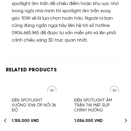
spotlight âm trần để chiếu điểm hoặc khu vực nhỏ
trong ngôi nhà mình thì spotlight âm trần xoay
góc 10W sẽ là lựa chọn hoàn hảo. Ngoài ra bạn
cũng đừng ngần ngại hãy liên hệ tới số hotline
0904.665.965 để được tư vấn miễn phí và lên phối
cảnh chiếu sáng 3D trực quan nhất.
RELATED PRODUCTS
Add
Add
ĐÈN SPOTLIGHT
ĐÈN SPOTLIGHT ÂM
to
to
VUÔNG 10W ỐP NỔI 36
TRẦN 7W MẶT ELIP
wishlist
wishlist
ĐỘ
CHỈNH HƯỚNG
1.155.000
VND
1.056.000
VND