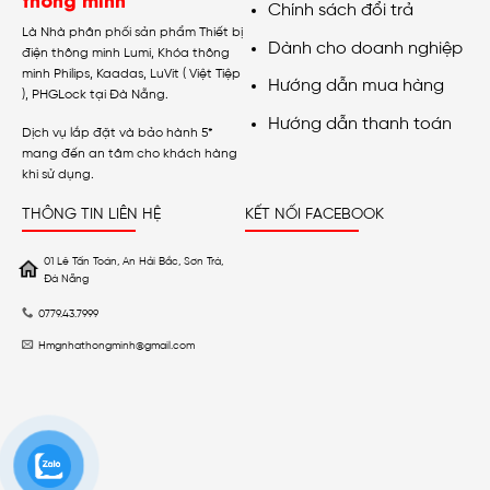
Chính sách đổi trả
Là Nhà phân phối sản phẩm Thiết bị
Dành cho doanh nghiệp
điện thông minh Lumi, Khóa thông
minh Philips, Kaadas, LuVit ( Việt Tiệp
Hướng dẫn mua hàng
), PHGLock tại Đà Nẵng.
Hướng dẫn thanh toán
Dịch vụ lắp đặt và bảo hành 5*
mang đến an tâm cho khách hàng
khi sử dụng.
THÔNG TIN LIÊN HỆ
KẾT NỐI FACEBOOK
01 Lê Tấn Toán, An Hải Bắc, Sơn Trà,
Đà Nẵng
0779.43.7999
Hmgnhathongminh@gmail.com