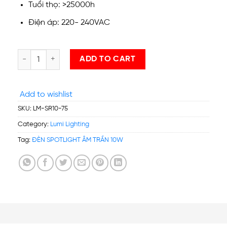
Tuổi thọ: >25000h
Điện áp: 220- 240VAC
ĐÈN SPOTLIGHT ÂM TRẦN 10W XOAY GÓC On/Off quantity
ADD TO CART
Add to wishlist
SKU:
LM-SR10-75
Category:
Lumi Lighting
Tag:
ĐÈN SPOTLIGHT ÂM TRẦN 10W