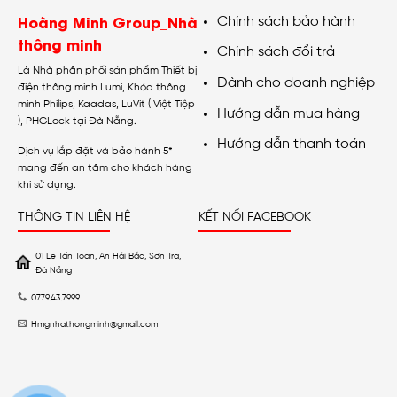
Hoàng Minh Group_Nhà
Chính sách bảo hành
thông minh
Chính sách đổi trả
Là Nhà phân phối sản phẩm Thiết bị
Dành cho doanh nghiệp
điện thông minh Lumi, Khóa thông
minh Philips, Kaadas, LuVit ( Việt Tiệp
Hướng dẫn mua hàng
), PHGLock tại Đà Nẵng.
Hướng dẫn thanh toán
Dịch vụ lắp đặt và bảo hành 5*
mang đến an tâm cho khách hàng
khi sử dụng.
THÔNG TIN LIÊN HỆ
KẾT NỐI FACEBOOK
01 Lê Tấn Toán, An Hải Bắc, Sơn Trà,
Đà Nẵng
0779.43.7999
Hmgnhathongminh@gmail.com