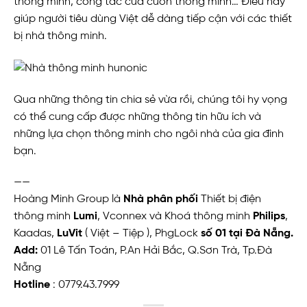
thông minh, công tắc cửa cuốn thông minh… Điều này
giúp người tiêu dùng Việt dễ dàng tiếp cận với các thiết
bị nhà thông minh.
Qua những thông tin chia sẻ vừa rồi, chúng tôi hy vọng
có thể cung cấp được những thông tin hữu ích và
những lựa chọn thông minh cho ngôi nhà của gia đình
bạn.
——
Hoàng Minh Group là
Nhà phân phối
Thiết bị điện
thông minh
Lumi
, Vconnex và Khoá thông minh
Philips
,
Kaadas,
LuVit
( Việt – Tiệp ), PhgLock
số 01 tại Đà Nẵng.
Add:
01 Lê Tấn Toán, P.An Hải Bắc, Q.Sơn Trà, Tp.Đà
Nẵng
Hotline
: 0779.43.7999