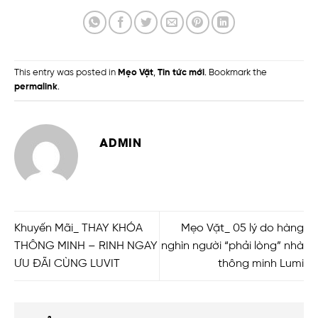
This entry was posted in
Mẹo Vặt
,
Tin tức mới
. Bookmark the
permalink
.
ADMIN
Khuyến Mãi_ THAY KHÓA
Mẹo Vặt_ 05 lý do hàng
THÔNG MINH – RINH NGAY
nghìn người “phải lòng” nhà
ƯU ĐÃI CÙNG LUVIT
thông minh Lumi