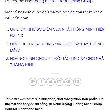
Facebook:
Nhà thông minh – Hoàng Minh Group
Một số bài viết cùng chủ đề mà bạn có thể tham khảo
nếu cần nhé:
ƯU ĐIỂM, NHƯỢC ĐIỂM CỦA NHÀ THÔNG MINH HIỆN
ĐẠI 4.0
NÊN CHỌN NHÀ THÔNG MINH CÓ DÂY HAY KHÔNG
DÂY?
HOÀNG MINH GROUP – ĐỐI TÁC TIN CẬY CHO NHÀ
THÔNG MINH
This entry was posted in
Giải pháp
,
Nhà thông minh
,
Sản phẩm
,
Tin
tức mới
and tagged
đà nẵng
,
đèn chiếu sáng
,
Hoàng Minh Group
,
Lighting
,
Nhà thông minh
.