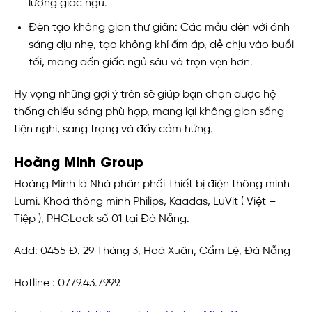
lượng giấc ngủ.
Đèn tạo không gian thư giãn: Các mẫu đèn với ánh
sáng dịu nhẹ, tạo không khí ấm áp, dễ chịu vào buổi
tối, mang đến giấc ngủ sâu và trọn vẹn hơn.
Hy vọng những gợi ý trên sẽ giúp bạn chọn được hệ
thống chiếu sáng phù hợp, mang lại không gian sống
tiện nghi, sang trọng và đầy cảm hứng.
Hoàng Minh Group
Hoàng Minh là Nhà phân phối Thiết bị điện thông minh
Lumi. Khoá thông minh Philips, Kaadas, LuVit ( Việt –
Tiệp ), PHGLock số 01 tại Đà Nẵng.
Add: 0455 Đ. 29 Tháng 3, Hoà Xuân, Cẩm Lệ, Đà Nẵng
Hotline : 0779.43.7999.