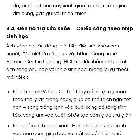
đá, kim loại hoặc cây xanh giúp tạo nên cảm giác
ấm cúng, gần gũi với thiên nhiên.
3.4. Đèn hỗ trợ sức khỏe – Chiếu sáng theo nhịp
sinh học
Ánh sáng có tác động trực tiếp đến sức khỏe con
người, đặc biệt là giấc ngủ và thị lực. Công nghệ
Human-Centric Lighting (HCL) ra đời nhằm điều chỉnh
ánh sáng phù hợp với nhịp sinh học, mang lại sự thoải
mái tối đa.
Đèn Tunable White: Có thể thay đổi nhiệt độ màu
theo thời gian trong ngày, giúp cơ thể thích nghi tốt
hơn – sáng trắng lạnh vào buổi sáng để tăng tỉnh
táo, vàng ấm vào buổi tối để tạo cảm giác thư giãn.
Đèn giảm ánh sáng xanh: Hạn chế ánh sáng xanh
vào ban đêm, giúp bảo vệ mắt và cải thiện chất