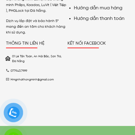
minh Philips, Kaadas, LuVit ( Việt Tiệp
Hướng dẫn mua hàng
), PHGLock tại Đà Nẵng.
Hướng dẫn thanh toán
Dịch vụ lắp đặt và bảo hành 5*
mang đến an tâm cho khách hàng
khi sử dụng.
THÔNG TIN LIÊN HỆ
KẾT NỐI FACEBOOK
01 Lê Tấn Toán, An Hải Bắc, Sơn Trà,
Đà Nẵng
0779.43.7999
Hmgnhathongminh@gmail.com