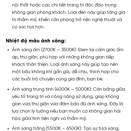
nội thất hoặc các chi tiết trang trí độc đáo trong
không gian phòng khách. Loại đèn này giúp tăng giá
trị thẩm mỹ, khiến căn phòng trở nên nghệ thuật và
có sức hút hơn.
Nhiệt độ màu ánh sáng:
Ánh sáng ấm (2700K – 3500K): Đem lại cảm giác ấm
áp, thư giãn, phù hợp với những không gian tiếp
khách thân thiện. Loại ánh sáng này giúp tạo nên
một bầu không khí gần gũi, dễ chịu, thích hợp cho
các buổi trò chuyện cùng gia đình, bạn bè.
Ánh sáng trung tính (4000K – 5000K): Cân bằng giữa
yếu tố trang trí và công năng sử dụng, giúp không
gian vừa thư giãn vừa đảm bảo đủ ánh sáng. Đây là
lựa chọn lý tưởng nếu bạn muốn có không gian hài
hòa giữa tính tiện nghi và thẩm mỹ.
Ánh sáng trắng (5500K – 6500K): Tạo sự tươi sáng,