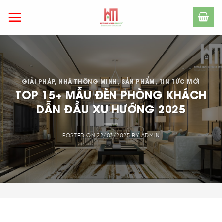
Skip
to
content
GIẢI PHÁP
,
NHÀ THÔNG MINH
,
SẢN PHẨM
,
TIN TỨC MỚI
TOP 15+ MẪU ĐÈN PHÒNG KHÁCH
DẪN ĐẦU XU HƯỚNG 2025
POSTED ON
22/03/2025
BY
ADMIN