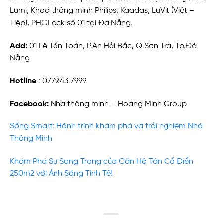
Lumi, Khoá thông minh Philips, Kaadas, LuVit (Việt –
Tiệp), PHGLock số 01 tại Đà Nẵng.
Add:
01 Lê Tấn Toán, P.An Hải Bắc, Q.Sơn Trà, Tp.Đà
Nẵng
Hotline
: 0779.43.7999.
Facebook:
Nhà thông minh – Hoàng Minh Group
Sống Smart: Hành trình khám phá và trải nghiệm Nhà
Thông Minh
Khám Phá Sự Sang Trọng của Căn Hộ Tân Cổ Điển
250m2 với Ánh Sáng Tinh Tế!