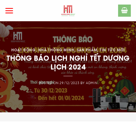
Skip
to
content
HOẠT ĐỘNG
,
NHÀ THÔNG MINH
,
SẢN PHẨM
,
TIN TỨC MỚI
THÔNG BÁO LỊCH NGHỈ TẾT DƯƠNG
LỊCH 2024
POSTED ON
29/12/2023
BY
ADMIN