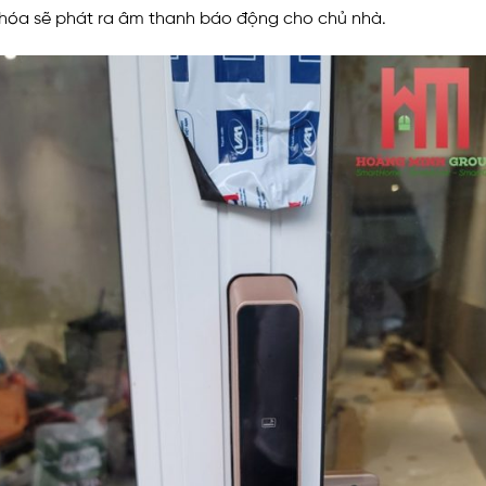
ì khóa sẽ phát ra âm thanh báo động cho chủ nhà.