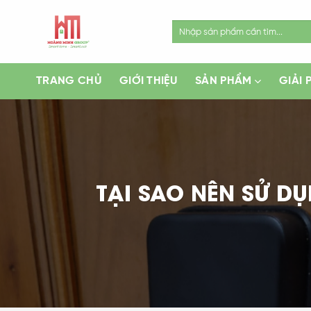
Skip
to
Search
for:
content
TRANG CHỦ
GIỚI THIỆU
SẢN PHẨM
GIẢI 
TẠI SAO NÊN SỬ 