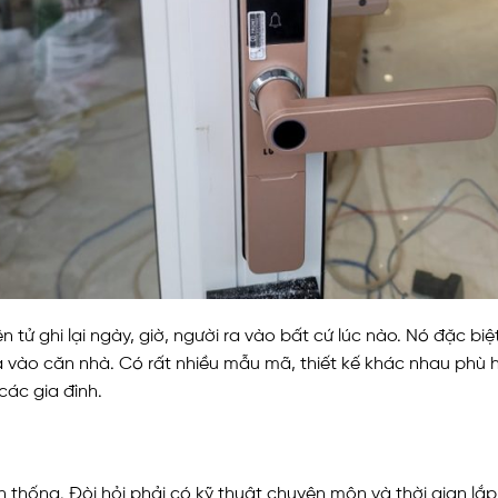
n tử ghi lại ngày, giờ, người ra vào bất cứ lúc nào. Nó đặc b
ra vào căn nhà.
Có rất nhiều mẫu mã, thiết kế khác nhau phù 
các gia đình.
 thống. Đòi hỏi phải có kỹ thuật chuyên môn và thời gian lắp