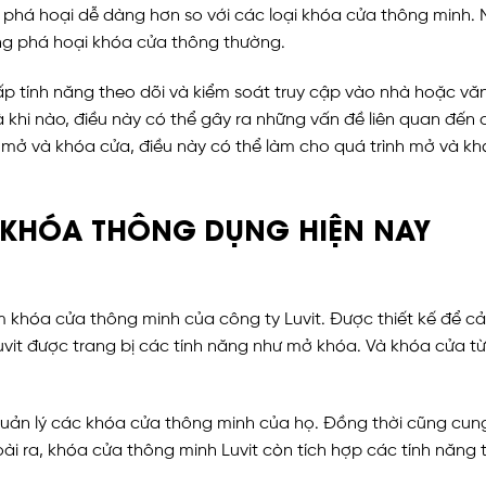
 phá hoại dễ dàng hơn so với các loại khóa cửa thông minh
ng phá hoại khóa cửa thông thường.
 tính năng theo dõi và kiểm soát truy cập vào nhà hoặc văn
 khi nào, điều này có thể gây ra những vấn đề liên quan đến 
mở và khóa cửa, điều này có thể làm cho quá trình mở và kh
I KHÓA THÔNG DỤNG HIỆN NAY
khóa cửa thông minh của công ty Luvit. Được thiết kế để cải t
vit được trang bị các tính năng như mở khóa. Và khóa cửa từ
uản lý các khóa cửa thông minh của họ. Đồng thời cũng cung
i ra, khóa cửa thông minh Luvit còn tích hợp các tính năng 