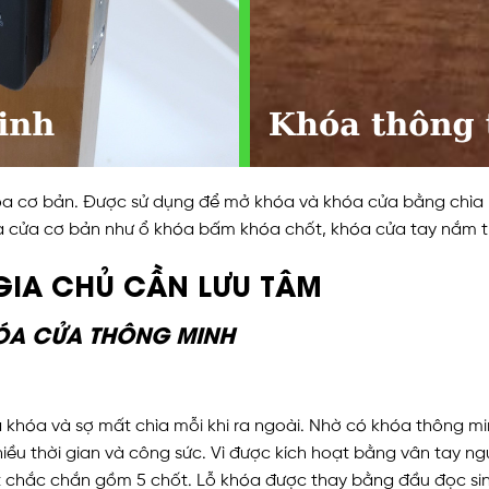
óa cơ bản. Được sử dụng để mở khóa và khóa cửa bằng chìa k
a cửa cơ bản như ổ khóa bấm khóa chốt, khóa cửa tay nắm tr
GIA CHỦ CẦN LƯU TÂM
ÓA CỬA THÔNG MINH
 khóa và sợ mất chìa mỗi khi ra ngoài. Nhờ có khóa thông 
iều thời gian và công sức.
Vì được kích hoạt bằng vân tay ngư
 chắc chắn gồm 5 chốt. Lỗ khóa được thay bằng đầu đọc sin