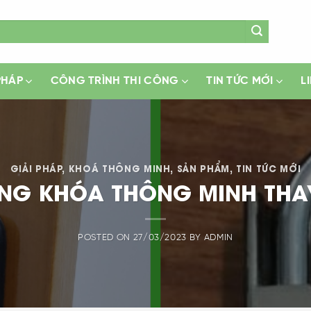
PHÁP
CÔNG TRÌNH THI CÔNG
TIN TỨC MỚI
L
GIẢI PHÁP
,
KHOÁ THÔNG MINH
,
SẢN PHẨM
,
TIN TỨC MỚI
DỤNG KHÓA THÔNG MINH THA
POSTED ON
27/03/2023
BY
ADMIN