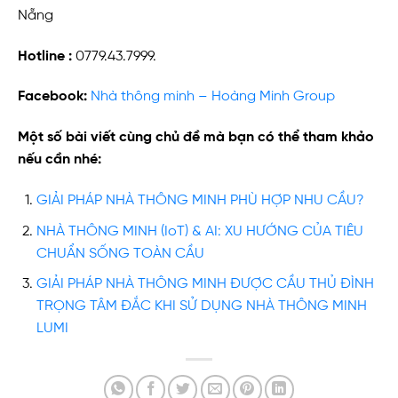
Nẵng
Hotline :
0779.43.7999.
Facebook:
Nhà thông minh – Hoàng Minh Group
Một số bài viết cùng chủ đề mà bạn có thể tham khảo
nếu cần nhé:
GIẢI PHÁP NHÀ THÔNG MINH PHÙ HỢP NHU CẦU?
NHÀ THÔNG MINH (IoT) & AI: XU HƯỚNG CỦA TIÊU
CHUẨN SỐNG TOÀN CẦU
GIẢI PHÁP NHÀ THÔNG MINH ĐƯỢC CẦU THỦ ĐÌNH
TRỌNG TÂM ĐẮC KHI SỬ DỤNG NHÀ THÔNG MINH
LUMI