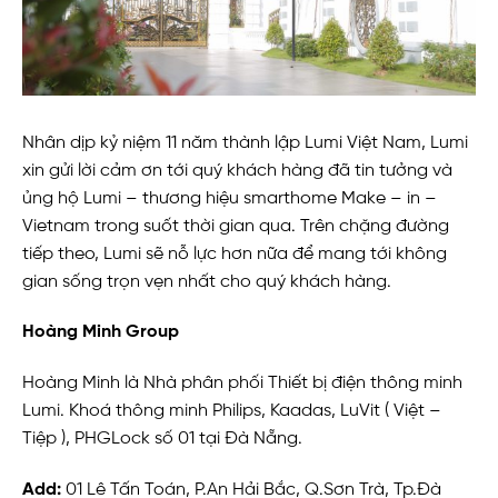
Nhân dịp kỷ niệm 11 năm thành lập Lumi Việt Nam, Lumi
xin gửi lời cảm ơn tới quý khách hàng đã tin tưởng và
ủng hộ Lumi – thương hiệu smarthome Make – in –
Vietnam trong suốt thời gian qua. Trên chặng đường
tiếp theo, Lumi sẽ nỗ lực hơn nữa để mang tới không
gian sống trọn vẹn nhất cho quý khách hàng.
Hoàng Minh Group
Hoàng Minh là Nhà phân phối Thiết bị điện thông minh
Lumi. Khoá thông minh Philips, Kaadas, LuVit ( Việt –
Tiệp ), PHGLock số 01 tại Đà Nẵng.
Add:
01 Lê Tấn Toán, P.An Hải Bắc, Q.Sơn Trà, Tp.Đà