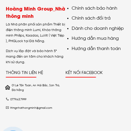
Hoàng Minh Group_Nhà
Chính sách bảo hành
thông minh
Chính sách đổi trả
Là Nhà phân phối sản phẩm Thiết bị
Dành cho doanh nghiệp
điện thông minh Lumi, Khóa thông
minh Philips, Kaadas, LuVit ( Việt Tiệp
Hướng dẫn mua hàng
), PHGLock tại Đà Nẵng.
Hướng dẫn thanh toán
Dịch vụ lắp đặt và bảo hành 5*
mang đến an tâm cho khách hàng
khi sử dụng.
THÔNG TIN LIÊN HỆ
KẾT NỐI FACEBOOK
01 Lê Tấn Toán, An Hải Bắc, Sơn Trà,
Đà Nẵng
0779.43.7999
Hmgnhathongminh@gmail.com