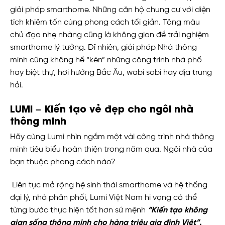
giải pháp smarthome. Những căn hộ chung cư với diện
tích khiêm tốn cùng phong cách tối giản. Tông màu
chủ đạo nhẹ nhàng cũng là không gian để trải nghiệm
smarthome lý tưởng. Dĩ nhiên, giải pháp Nhà thông
minh cũng không hề “kén” những công trình nhà phố
hay biệt thự, hơi hướng Bắc Âu, wabi sabi hay địa trung
hải.
LUMI – Kiến tạo vẻ đẹp cho ngôi nhà
thông minh
Hãy cùng Lumi nhìn ngắm một vài công trình nhà thông
minh tiêu biểu hoàn thiện trong năm qua. Ngôi nhà của
bạn thuộc phong cách nào?
Liên tục mở rộng hệ sinh thái smarthome và hệ thống
đại lý, nhà phân phối, Lumi Việt Nam hi vọng có thể
từng bước thực hiện tốt hơn sứ mệnh
“Kiến tạo không
gian sống thông minh cho hàng triệu gia đình Việt”.