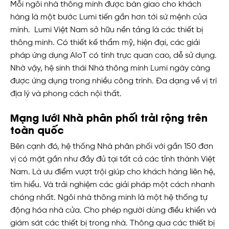
Mỗi ngôi nhà thông minh được bàn giao cho khách
hàng là một bước Lumi tiến gần hơn tới sứ mệnh của
mình.
Lumi Việt Nam sở hữu nền tảng là các thiết bị
thông minh. Có thiết kế thẩm mỹ, hiện đại, các giải
pháp ứng dụng AIoT có tính trực quan cao, dễ sử dụng.
Nhờ vậy, hệ sinh thái Nhà thông minh Lumi ngày càng
được ứng dụng trong nhiều công trình. Đa dạng về vị trí
địa lý và phong cách nội thất.
Mạng lưới Nhà phân phối trải rộng trên
toàn quốc
Bên cạnh đó, hệ thống Nhà phân phối với gần 150 đơn
vị có mặt gần như đầy đủ tại tất cả các tỉnh thành Việt
Nam. Là ưu điểm vượt trội giúp cho khách hàng liên hệ,
tìm hiểu. Và trải nghiệm các giải pháp một cách nhanh
chóng nhất. Ngôi nhà thông minh là một hệ thống tự
động hóa nhà cửa. Cho phép người dùng điều khiển và
giám sát các thiết bị trong nhà. Thông qua các thiết bị