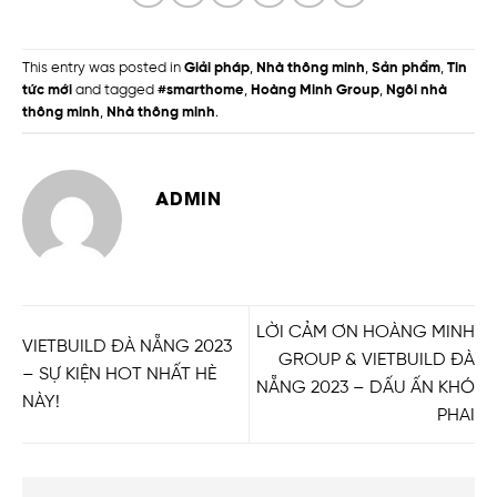
This entry was posted in
Giải pháp
,
Nhà thông minh
,
Sản phẩm
,
Tin
tức mới
and tagged
#smarthome
,
Hoàng Minh Group
,
Ngôi nhà
thông minh
,
Nhà thông minh
.
ADMIN
LỜI CẢM ƠN HOÀNG MINH
VIETBUILD ĐÀ NẴNG 2023
GROUP & VIETBUILD ĐÀ
– SỰ KIỆN HOT NHẤT HÈ
NẴNG 2023 – DẤU ẤN KHÓ
NÀY!
PHAI