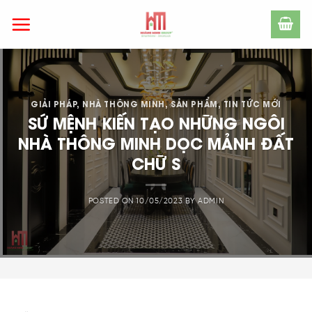
Skip
to
content
GIẢI PHÁP
,
NHÀ THÔNG MINH
,
SẢN PHẨM
,
TIN TỨC MỚI
SỨ MỆNH KIẾN TẠO NHỮNG NGÔI
NHÀ THÔNG MINH DỌC MẢNH ĐẤT
CHỮ S
POSTED ON
10/05/2023
BY
ADMIN