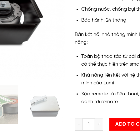
Chống nước, chống bụi t
Bảo hành: 24 tháng
Bản kết nối nhà thông minh L
năng:
Toàn bộ thao tác từ cài đ
có thể thực hiện trên sm
Khả năng liên kết với hệ 
minh của Lumi
Xóa remote từ điện thoại
đánh rơi remote
LUMI-DEA Cổng tự động âm sàn
ADD TO 