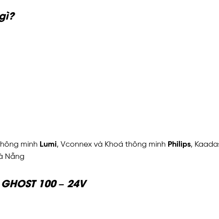
gì?
 thông minh
Lumi
, Vconnex và Khoá thông minh
Philips
, Kaada
Đà Nẵng
 GHOST 100 – 24V