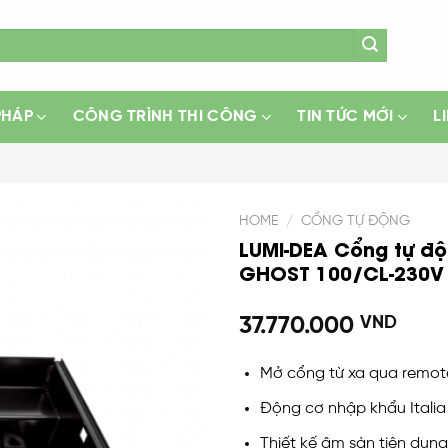
PHÁP
CÔNG TRÌNH THI CÔNG
TIN TỨC MỚI
L
HOME
/
CỔNG TỰ ĐỘNG
LUMI-DEA Cổng tự đ
GHOST 100/CL-230V
Add
to
wishlist
37.770.000
VND
Mở cổng từ xa qua remot
Động cơ nhập khẩu Italia
Thiết kế âm sàn tiện dụn