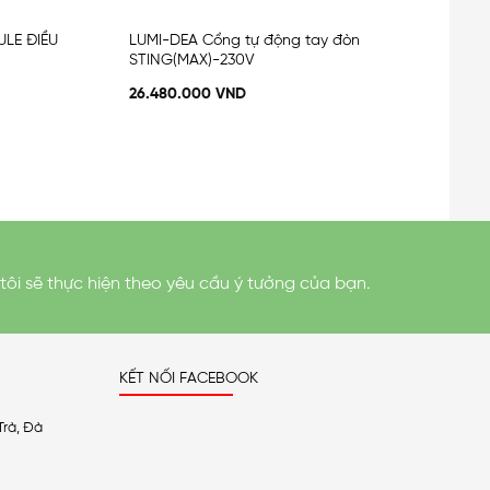
LE ĐIỀU
LUMI-DEA Cổng tự động tay đòn
STING(MAX)-230V
26.480.000
VND
tôi sẽ thực hiện theo yêu cầu ý tưởng của bạn.
KẾT NỐI FACEBOOK
Trà, Đà