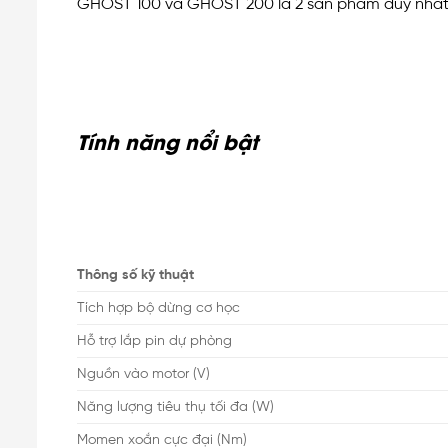
GHOST 100 và GHOST 200 là 2 sản phẩm duy nhất 
Tính năng nổi bật
Thông số kỹ thuật
Tích hợp bộ dừng cơ học
Hỗ trợ lắp pin dự phòng
Nguồn vào motor (V)
Năng lượng tiêu thụ tối đa (W)
Momen xoắn cực đại (Nm)