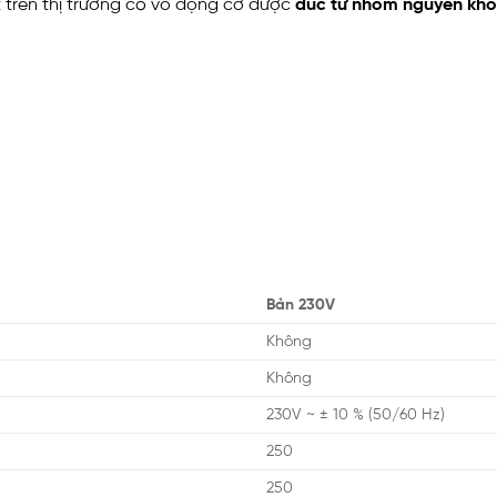
trên thị trường có vỏ động cơ được
đúc từ nhôm nguyên khố
Bản 230V
Không
Không
230V ~ ± 10 % (50/60 Hz)
250
250