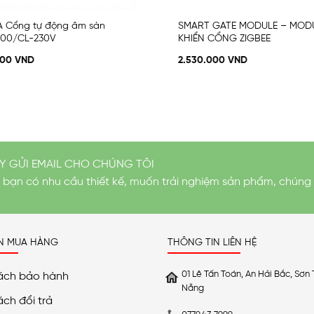
A Cổng tự động âm sàn
SMART GATE MODULE – MODU
00/CL-230V
KHIỂN CỔNG ZIGBEE
000
VND
2.530.000
VND
Y GỬI EMAIL CHO CHÚNG TÔI
i bạn có nhu cầu thiết kế, muốn trải nghiệm sản phẩm, chúng 
N MUA HÀNG
THÔNG TIN LIÊN HỆ
01 Lê Tấn Toán, An Hải Bắc, Sơn 
ách bảo hành
Nẵng
ách đổi trả