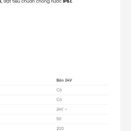
i
, đạt tiêu chuẩn chống nước
IP67.
Bản 24V
Có
Có
24V ​⎓
50
200