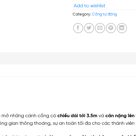
Add to wishlist
Category:
Cổng tự động
ể mở những cánh cổng có
chiều dài tới 3.5m
và
cân nặng lên
ng gian thông thoáng, sự an toàn tối đa cho các thành viên 