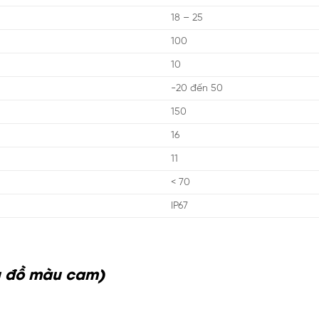
18 – 25
100
10
-20 đến 50
150
16
11
< 70
IP67
ểu đồ màu cam)