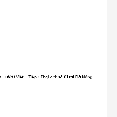
s,
LuVit
( Việt – Tiệp ), PhgLock
số 01 tại Đà Nẵng.