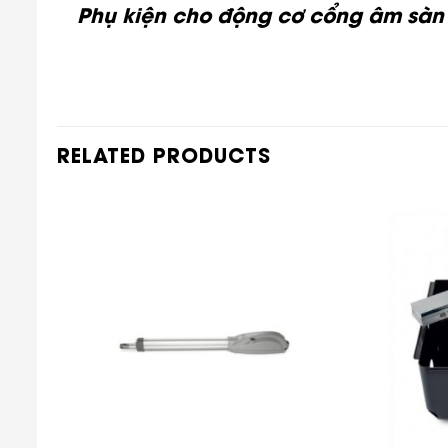
Phụ kiện cho động cơ cổng âm sàn
RELATED PRODUCTS
Add
to
t
wishlist