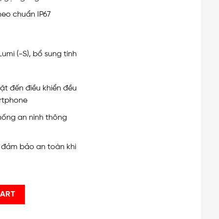
heo chuẩn IP67
umi (-S), bổ sung tính
ặt đến điều khiển đều
artphone
thống an nình thông
, đảm bảo an toàn khi
 GHOST 100/CL-230V quantity
CART