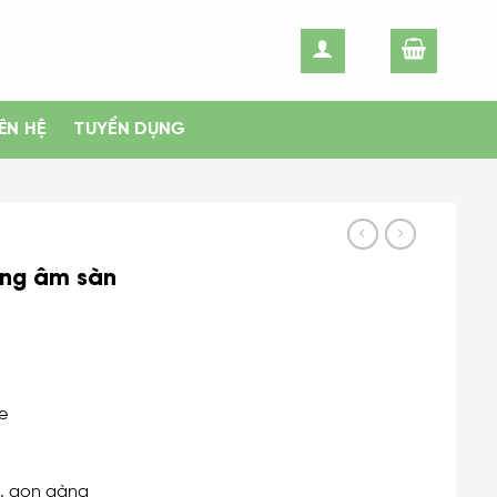
IÊN HỆ
TUYỂN DỤNG
ộng âm sàn
e
g, gọn gàng