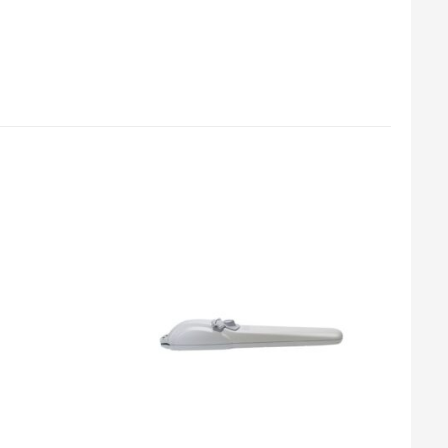
Add
Add
to
to
wishlist
wishlist