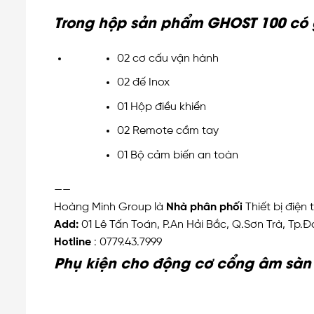
Trong hộp sản phẩm GHOST 100 có 
02 cơ cấu vận hành
02 đế Inox
01 Hộp điều khiển
02 Remote cầm tay
01 Bộ cảm biến an toàn
——
Hoàng Minh Group là
Nhà phân phối
Thiết bị điện
Add:
01 Lê Tấn Toán, P.An Hải Bắc, Q.Sơn Trà, Tp.
Hotline
: 0779.43.7999
Phụ kiện cho động cơ cổng âm sàn